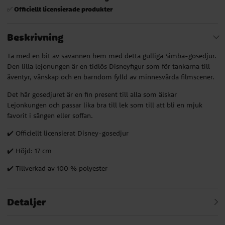
Officiellt licensierade produkter
✅
Beskrivning
Ta med en bit av savannen hem med detta gulliga Simba-gosedjur.
Den lilla lejonungen är en tidlös Disneyfigur som för tankarna till
äventyr, vänskap och en barndom fylld av minnesvärda filmscener.
Det här gosedjuret är en fin present till alla som älskar
Lejonkungen och passar lika bra till lek som till att bli en mjuk
favorit i sängen eller soffan.
✔️ Officiellt licensierat Disney-gosedjur
✔️ Höjd: 17 cm
✔️ Tillverkad av 100 % polyester
Detaljer