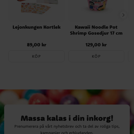
Lejonkungen Kortlek
Kawaii Noodle Pot
Shrimp Gosedjur 17 cm
89,00 kr
129,00 kr
Pris
:
89,00 kr
Pris
:
129,00 kr
KÖP
KÖP
Massa kalas i din inkorg!
Prenumerera på vårt nyhetsbrev och ta del av roliga tips,
kampanjer och erbjudanden.