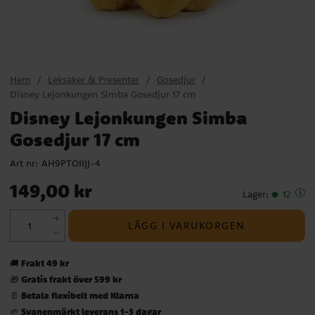
Hem
Leksaker & Presenter
Gosedjur
Disney Lejonkungen Simba Gosedjur 17 cm
Disney Lejonkungen Simba
Gosedjur 17 cm
Art nr:
AH9PTOIIJJ-4
Pris
:
149,00 kr
149,00 kr
Lager
:
12
LÄGG I VARUKORGEN
Frakt 49 kr
🚚
Gratis frakt över 599 kr
🎁
Betala flexibelt med Klarna
📄
Svanenmärkt leverans 1-3 dagar
🌱