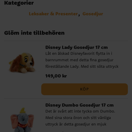
Kategorier
Leksaker & Presenter
Gosedjur
Glöm inte tillbehören
Disney Lady Gosedjur 17 cm
Låt en älskad Disneyfavorit flytta in i
barnrummet med detta fina gosedjur
föreställande Lady. Med sitt söta uttryck
och klassiska utseende blir hon snabbt en
Pris
149,00 kr
:
149,00 kr
mysig vän att krama om, leka med eller
ställa fram som en fin detalj. Det här
KÖP
gosedjuret passar perfekt som present till
någon som tycker om Disney och sagor
Disney Dumbo Gosedjur 17 cm
med hjärta. En charmig figur som väcker
Det är svårt att inte tycka om Dumbo.
varm nostalgi hos både stora och små. ✔️
Med sina stora öron och sitt vänliga
Officiellt licensierat Disney-gosedjur ✔️
uttryck är detta gosedjur en mjuk
Höjd: 17 cm ✔️ Tillverkad av 100 %
påminnelse om en av Disneys mest
polyester