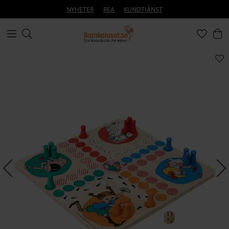
NYHETER
REA
KUNDTJÄNST