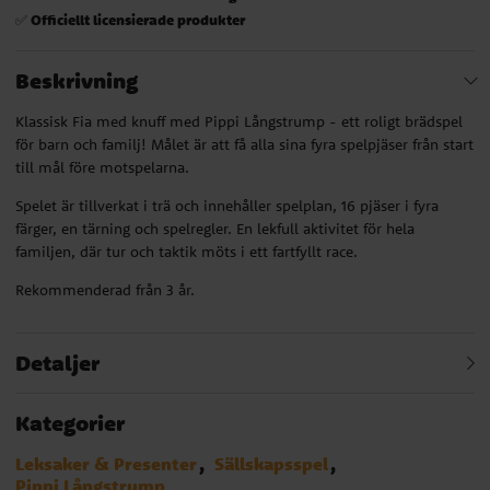
Officiellt licensierade produkter
✅
Beskrivning
Klassisk Fia med knuff med Pippi Långstrump - ett roligt brädspel
för barn och familj! Målet är att få alla sina fyra spelpjäser från start
till mål före motspelarna.
Spelet är tillverkat i trä och innehåller spelplan, 16 pjäser i fyra
färger, en tärning och spelregler. En lekfull aktivitet för hela
familjen, där tur och taktik möts i ett fartfyllt race.
Rekommenderad från 3 år.
Detaljer
Kategorier
Leksaker & Presenter
Sällskapsspel
Pippi Långstrump