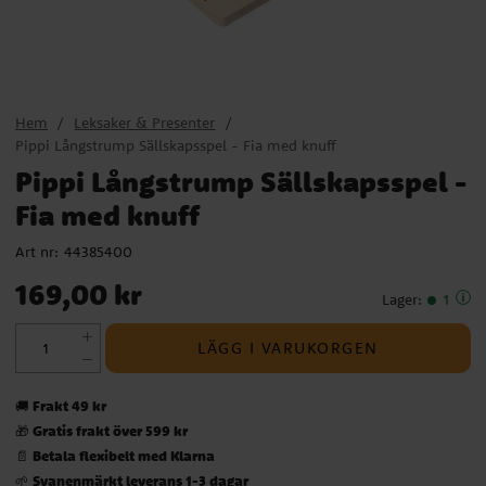
Hem
Leksaker & Presenter
Pippi Långstrump Sällskapsspel - Fia med knuff
Pippi Långstrump Sällskapsspel -
Fia med knuff
Art nr:
44385400
Pris
:
169,00 kr
169,00 kr
Lager
:
1
LÄGG I VARUKORGEN
Frakt 49 kr
🚚
Gratis frakt över 599 kr
🎁
Betala flexibelt med Klarna
📄
Svanenmärkt leverans 1-3 dagar
🌱