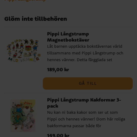
Glöm inte tillbehören
Pippi Långstrump
Magnetbokstäver
Låt barnen upptäcka bokstävernas värld
tillsammans med Pippi Långstrump och
hennes vänner. Detta färgglada set
innehåller 55 magnetiska bokstäver från
Pris
189,00 kr
:
189,00 kr
både det nordiska och det tyska alfabetet
samt 17 figurer föreställande karaktärer
GÅ TILL
från Pippi Långstrumps populära
universum. Alla delar är tillverkade i trä
Pippi Långstrump Kakformar 3-
och har magnetisk baksida som gör dem
pack
perfekta att använda på kylskåp eller andra
Nu kan ni baka kakor som ser ut som
metallytor. Genom att leka med bokstäver
Pippi och hennes vänner! Dom här roliga
och figurer kan barnet öva på att känna
bakformarna passar både för
igen former, ljuda ord och bygga namn.
pepparkaksbak, lek med trolldeg eller
Pippi är en älskad Astrid Lindgren karaktär
Pris
149,00 kr
:
149,00 kr