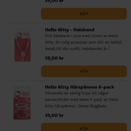
59,00 kr
färgglad touch till alla outfits. Barnstorlek.
vaxkritor 8 x färgpennor
Detta är en officiellt licensierad produkt.
KÖP
Hello Kitty - Halsband
Fint halsband i rosa med motiv av Hello
Kitty. En rolig accessoar som blir en lekfull
detalj till din outfit. Halsbandet är i
barnstorlek, perfekt för små modeälskare!
Pris
59,00 kr
:
59,00 kr
Detta är en officiellt licensierad produkt.
KÖP
Hello Kitty Hårspännen 6-pack
Förvandla en vanlig frisyr till något
extraordinärt med detta 4-pack av Hello
Kitty hårspännen. Dessa färgglada
hårspännen är perfekta för att lägga till en
Pris
39,00 kr
:
39,00 kr
lekfull touch till varje outfit och är en
underbar gåva för varje Hello Kitty-
KÖP