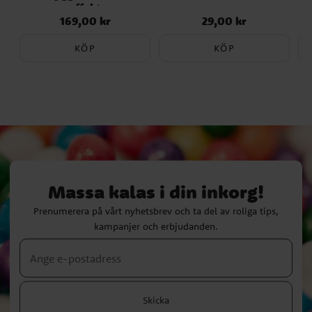
effekt
169,00 kr
29,00 kr
Pris
:
169,00 kr
Pris
:
29,00 kr
KÖP
KÖP
Massa kalas i din inkorg!
Prenumerera på vårt nyhetsbrev och ta del av roliga tips,
kampanjer och erbjudanden.
Skicka