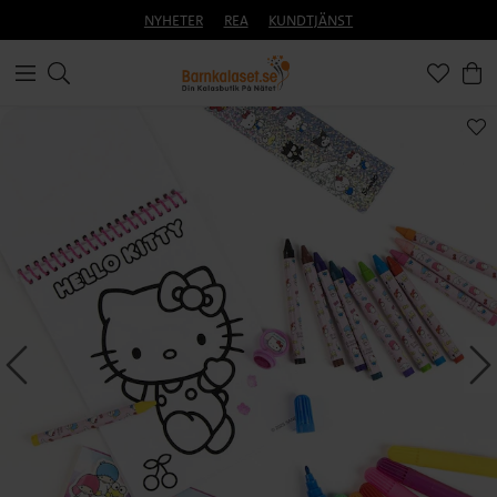
NYHETER
REA
KUNDTJÄNST