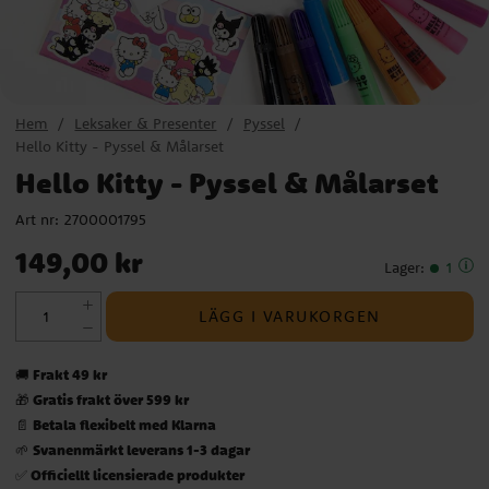
Hem
Leksaker & Presenter
Pyssel
Hello Kitty - Pyssel & Målarset
Hello Kitty - Pyssel & Målarset
Art nr:
2700001795
Pris
:
149,00 kr
149,00 kr
Lager
:
1
LÄGG I VARUKORGEN
Frakt 49 kr
🚚
Gratis frakt över 599 kr
🎁
Betala flexibelt med Klarna
📄
Svanenmärkt leverans 1-3 dagar
🌱
Officiellt licensierade produkter
✅