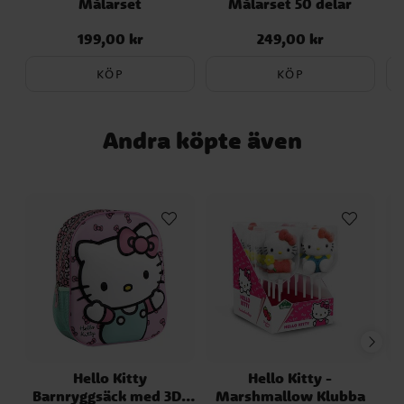
Målarset
Målarset 50 delar
officiellt licensierad Hello Kitty produkt
från tillverkaren Cerdá.
199,00 kr
249,00 kr
Pris
:
199,00 kr
Pris
:
249,00 kr
KÖP
KÖP
Andra köpte även
Hello Kitty
Hello Kitty -
Barnryggsäck med 3D-
Marshmallow Klubba