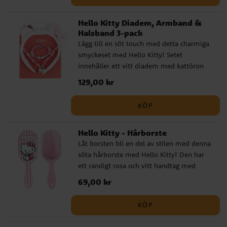
älskare.
Hello Kitty Diadem, Armband &
Halsband 3-pack
Lägg till en söt touch med detta charmiga
smyckeset med Hello Kitty! Setet
innehåller ett vitt diadem med kattöron
och rosa rosett, ett glittrigt pärlarmband
Pris
129,00 kr
:
129,00 kr
med bokstäverna "LOVE", samt ett
matchande halsband med en fin Hello
KÖP
Kitty-berlock. En perfekt accessoar för barn
som älskar allt som är gulligt och glittrigt!
Hello Kitty - Hårborste
Låt borsten bli en del av stilen med denna
söta hårborste med Hello Kitty! Den har
ett randigt rosa och vitt handtag med
motiv av Hello Kitty och ett rosa
Pris
69,00 kr
:
69,00 kr
borsthuvud med vita piggar. Skonsam mot
håret och perfekt för daglig användning.
KÖP
Hårborsten är ca 22 cm lång. Detta är en
officiellt licensierad produkt.