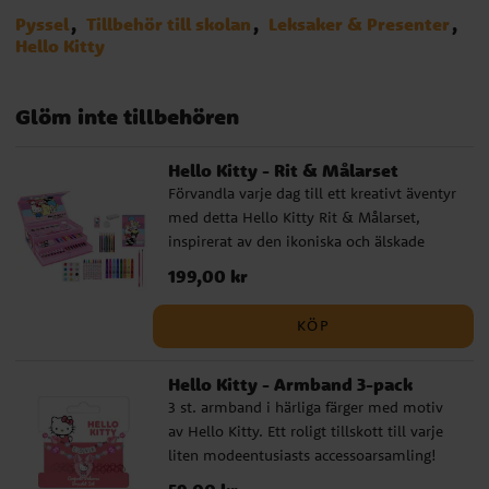
Pyssel
Tillbehör till skolan
Leksaker & Presenter
Hello Kitty
Glöm inte tillbehören
Hello Kitty - Rit & Målarset
Förvandla varje dag till ett kreativt äventyr
med detta Hello Kitty Rit & Målarset,
inspirerat av den ikoniska och älskade
karaktären Hello Kitty. Setet innehåller allt
Pris
199,00 kr
:
199,00 kr
som behövs för att skapa livfulla och
färgstarka konstverk. Det är en fantastisk
KÖP
möjlighet för barn att uttrycka sig genom
ritning och målning, samtidigt som de har
Hello Kitty - Armband 3-pack
roligt tillsammans med sin favoritkatt.
3 st. armband i härliga färger med motiv
Setet innehåller: 12 x vattenfärger 1 x
av Hello Kitty. Ett roligt tillskott till varje
målarpensel 1 x färgpalett 1 x blyertspenna
liten modeentusiasts accessoarsamling!
2 x suddgummin 1 x målarbok med 10
Perfekta för att tillföra en lekfull och
sidor 1 x svamp 8 x tuschpennor 8 x
Pris
:
59,00 kr