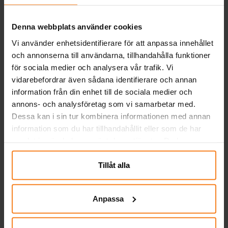
Relaterade produkter
glasfiber ✔️ Officiellt licensierad produkt
Denna webbplats använder cookies
Vi använder enhetsidentifierare för att anpassa innehållet
och annonserna till användarna, tillhandahålla funktioner
för sociala medier och analysera vår trafik. Vi
vidarebefordrar även sådana identifierare och annan
information från din enhet till de sociala medier och
annons- och analysföretag som vi samarbetar med.
Dessa kan i sin tur kombinera informationen med annan
information som du har tillhandahållit eller som de har
samlat in när du har använt deras tjänster. Du kan
LOL Surprise DIY
Gabby's Dollhouse DIY
närsomhelst ändra ditt samtycke.
Armband
Armband
Tillåt alla
149,00 kr
149,00 kr
Pris
:
149,00 kr
Pris
:
149,00 kr
KÖP
KÖP
Anpassa