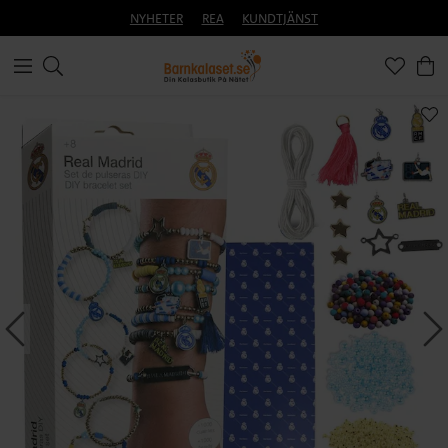
NYHETER
REA
KUNDTJÄNST