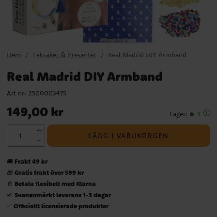
Hem
Leksaker & Presenter
Real Madrid DIY Armband
Real Madrid DIY Armband
Art nr:
2500003475
Pris
:
149,00 kr
149,00 kr
Lager
:
5
LÄGG I VARUKORGEN
Frakt 49 kr
🚚
Gratis frakt över 599 kr
🎁
Betala flexibelt med Klarna
📄
Svanenmärkt leverans 1-3 dagar
🌱
Officiellt licensierade produkter
✅