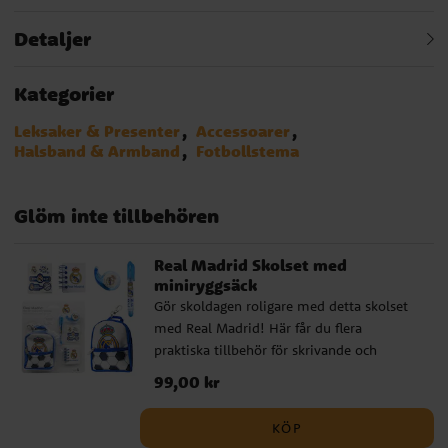
Detaljer
Kategorier
Leksaker & Presenter
Accessoarer
Halsband & Armband
Fotbollstema
Glöm inte tillbehören
Real Madrid Skolset med
miniryggsäck
Gör skoldagen roligare med detta skolset
med Real Madrid! Här får du flera
praktiska tillbehör för skrivande och
pyssel, alla med fotbollsmotiv. Setet
Pris
99,00 kr
:
99,00 kr
innehåller bland annat en miniryggsäck
som nyckelring samt andra roliga
KÖP
skolartiklar. ✔️ Nyckelring i form av