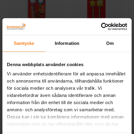
Samtycke
Information
Om
Hello Kitty -
Super Mario -
Blyertspennor med
Blyertspennor med
Suddgummi 2 st.
Suddgummi 2 st.
Denna webbplats använder cookies
59,00 kr
59,00 kr
Pris
:
59,00 kr
Pris
:
59,00 kr
Vi använder enhetsidentifierare för att anpassa innehållet
KÖP
KÖP
och annonserna till användarna, tillhandahålla funktioner
för sociala medier och analysera vår trafik. Vi
vidarebefordrar även sådana identifierare och annan
Andra köpte även
information från din enhet till de sociala medier och
annons- och analysföretag som vi samarbetar med.
Dessa kan i sin tur kombinera informationen med annan
information som du har tillhandahållit eller som de har
samlat in när du har använt deras tjänster. Du kan