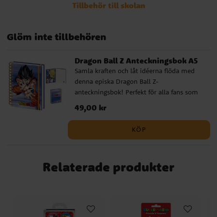
Tillbehör till skolan
Glöm inte tillbehören
Dragon Ball Z Anteckningsbok A5
Samla kraften och låt idéerna flöda med
denna episka Dragon Ball Z-
anteckningsbok! Perfekt för alla fans som
vill skriva, rita eller planera med Super
Pris
49,00 kr
:
49,00 kr
Saiyan-energi. Anteckningsboken i A5-
format har ett omslag med Goku i
KÖP
stridsläge och Super Saiyan-design på
insidan. Spiralbindningen gör den enkel
att bläddra i och de linjerade sidorna
Relaterade produkter
passar lika bra för skolan som för fritiden.
✔️ A5-format med ca 200 linjerade sidor
✔️ Kraftfull design med Goku från Dragon
Ball Z ✔️ Officiellt licensierad produkt