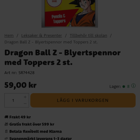
Hem
Leksaker & Presenter
Tillbehör till skolan
Dragon Ball Z - Blyertspennor med Toppers 2 st.
Dragon Ball Z - Blyertspennor
med Toppers 2 st.
Art nr:
SR74428
Pris
:
59,00 kr
59,00 kr
Lager
:
8
LÄGG I VARUKORGEN
Frakt 49 kr
🚚
Gratis frakt över 599 kr
🎁
Betala flexibelt med Klarna
📄
Svanenmärkt leverans 1-3 dagar
🌱