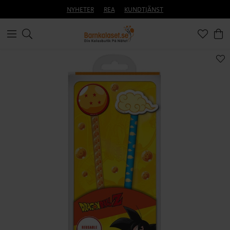
NYHETER
REA
KUNDTJÄNST