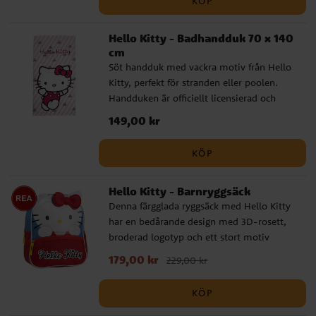
KÖP
utflykt. Kepsen är tillverkad i en mjuk och
slitstark bomulls- och polyestermix. Den
Hello Kitty - Badhandduk 70 x 140
har en omkrets på 53 cm och är justerbar
cm
baktill, vilket gör att den passar barn i
Söt handduk med vackra motiv från Hello
åldern ca 4 till 6 år. Detta är en officiellt
Kitty, perfekt för stranden eller poolen.
licensierad produkt från tillverkaren Cerdá.
Handduken är officiellt licensierad och
tillverkad av 100 % snabbtorkande
Pris
149,00 kr
:
149,00 kr
polyester. Med sina mått på 70 x 140 cm
är den perfekt för att svepa omkring dig
KÖP
eller att sola på. Ett måste för alla fans av
Hello Kitty.
Hello Kitty - Barnryggsäck
Denna färgglada ryggsäck med Hello Kitty
har en bedårande design med 3D-rosett,
broderad logotyp och ett stort motiv
framtill. Den är tillverkad i slitstark
Nuvarande pris
179,00 kr
:
179,00 kr
Tidigare pris
:
229,00 kr
polyester och är både praktisk och bekväm
229,00 kr
för små barn som vill bära sina egna saker.
KÖP
Ryggsäcken har justerbara och vadderade
axelband, en vadderad baksida och ett