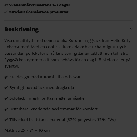
Svanenmärkt leverans 1-3 dagar
🌱
Officiellt licensierade produkter
✅
Beskrivning
Visa din attityd med denna unika Kuromi-ryggsäck från Hello Kitty-
universumet! Med en cool 3D-framsida och ett charmigt uttryck
passar den perfekt för små fans som gillar en lekfull men tuff stil.
Ryggsäcken rymmer allt som behövs för en dag i förskolan eller på
äventyr.
✔️ 3D-design med Kuromi i lila och svart
✔️ Rymligt huvudfack med dragkedja
✔️ Sidofack i mesh för flaska eller småsaker
✔️ Justerbara, vadderade axelremmar för komfort
✔️ Tillverkad i slitstarkt material (67 % polyester, 33 % EVA)
Mått: ca 25 × 31 × 10 cm