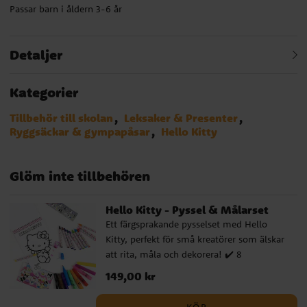
Passar barn i åldern 3-6 år
Detaljer
Kategorier
Tillbehör till skolan
Leksaker & Presenter
Ryggsäckar & gympapåsar
Hello Kitty
Glöm inte tillbehören
Hello Kitty - Pyssel & Målarset
Ett färgsprakande pysselset med Hello
Kitty, perfekt för små kreatörer som älskar
att rita, måla och dekorera! ✔️ 8
färgpennor ✔️ 12 kritor ✔️ 2
Pris
149,00 kr
:
149,00 kr
överstrykningspennor ✔️ 2 ark med
klistermärken ✔️ 1 Hello Kitty-stämpel ✔️ 1