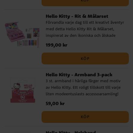
KÖP
målarblock
Hello Kitty - Rit & Målarset
Förvandla varje dag till ett kreativt äventyr
med detta Hello Kitty Rit & Målarset,
inspirerat av den ikoniska och älskade
karaktären Hello Kitty. Setet innehåller allt
Pris
199,00 kr
:
199,00 kr
som behövs för att skapa livfulla och
färgstarka konstverk. Det är en fantastisk
KÖP
möjlighet för barn att uttrycka sig genom
ritning och målning, samtidigt som de har
Hello Kitty - Armband 3-pack
roligt tillsammans med sin favoritkatt.
3 st. armband i härliga färger med motiv
Setet innehåller: 12 x vattenfärger 1 x
av Hello Kitty. Ett roligt tillskott till varje
målarpensel 1 x färgpalett 1 x blyertspenna
liten modeentusiasts accessoarsamling!
2 x suddgummin 1 x målarbok med 10
Perfekta för att tillföra en lekfull och
sidor 1 x svamp 8 x tuschpennor 8 x
Pris
59,00 kr
:
59,00 kr
färgglad touch till alla outfits. Barnstorlek.
vaxkritor 8 x färgpennor
Detta är en officiellt licensierad produkt.
KÖP
Hello Kitty - Halsband