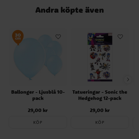
Andra köpte även
Ballonger - Ljusblå 10-
Tatueringar - Sonic the
pack
Hedgehog 12-pack
29,00 kr
29,00 kr
Pris
:
29,00 kr
Pris
:
29,00 kr
KÖP
KÖP