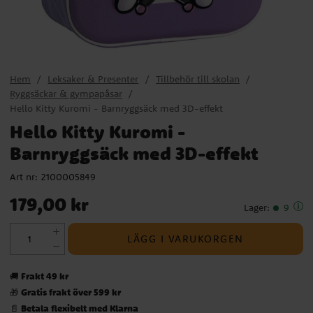
Hem
Leksaker & Presenter
Tillbehör till skolan
Ryggsäckar & gympapåsar
Hello Kitty Kuromi - Barnryggsäck med 3D-effekt
Hello Kitty Kuromi -
Barnryggsäck med 3D-effekt
Art nr:
2100005849
Pris
:
179,00 kr
179,00 kr
Lager
:
9
LÄGG I VARUKORGEN
Frakt 49 kr
🚚
Gratis frakt över 599 kr
🎁
Betala flexibelt med Klarna
📄