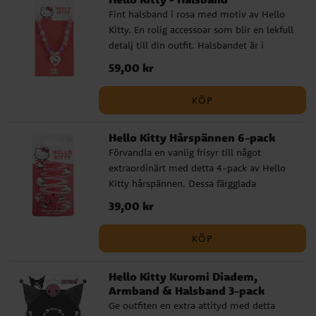
Fint halsband i rosa med motiv av Hello
Kitty. En rolig accessoar som blir en lekfull
detalj till din outfit. Halsbandet är i
barnstorlek, perfekt för små modeälskare!
Pris
59,00 kr
:
59,00 kr
Detta är en officiellt licensierad produkt.
KÖP
Hello Kitty Hårspännen 6-pack
Förvandla en vanlig frisyr till något
extraordinärt med detta 4-pack av Hello
Kitty hårspännen. Dessa färgglada
hårspännen är perfekta för att lägga till en
Pris
39,00 kr
:
39,00 kr
lekfull touch till varje outfit och är en
underbar gåva för varje Hello Kitty-
KÖP
älskare.
Hello Kitty Kuromi Diadem,
Armband & Halsband 3-pack
Ge outfiten en extra attityd med detta