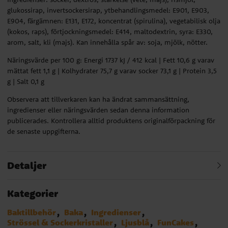
glukossirap, invertsockersirap, ytbehandlingsmedel: E901, E903,
E904, färgämnen: E131, E172, koncentrat (spirulina), vegetabilisk olja
(kokos, raps), förtjockningsmedel: E414, maltodextrin, syra: E330,
arom, salt, kli (majs). Kan innehålla spår av: soja, mjölk, nötter.
Näringsvärde per 100 g: Energi 1737 kJ / 412 kcal | Fett 10,6 g varav
mättat fett 1,1 g | Kolhydrater 75,7 g varav socker 73,1 g | Protein 3,5
g | Salt 0,1 g
Observera att tillverkaren kan ha ändrat sammansättning,
ingredienser eller näringsvärden sedan denna information
publicerades. Kontrollera alltid produktens originalförpackning för
de senaste uppgifterna.
Detaljer
Kategorier
Baktillbehör
Baka
Ingredienser
Strössel & Sockerkristaller
Ljusblå
FunCakes