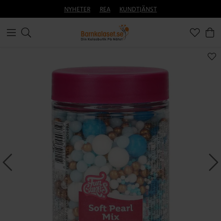
NYHETER
REA
KUNDTJÄNST