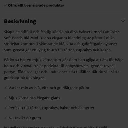
Officiellt licensierade produkter
✅
Beskrivning
Skapa en stilfull och festlig känsla på dina bakverk med FunCakes
Soft Pearls Blå Mix! Denna eleganta blandning av pärlor i olika
storlekar kommer i skimrande blå, vita och guldfärgade nyanser
som genast ger en lyxig touch till tårtor, cupcakes och kakor.
Pärlorna har en mjuk kärna som gör dem behagliga att äta för både
barn och vuxna. De är perfekta till babyshowers, gender reveal-
partyn, födelsedagar och andra speciella tillfällen där du vill sätta
guldkant på dukningen.
✓ Vacker mix av blå, vita och guldfärgade pärlor
✓ Mjuk kärna och elegant glans
✓ Perfekta till tårtor, cupcakes, kakor och desserter
✓ Nettovikt 80 gram
Ingredienser: socker, dextros, stärkelse (vete, majs), rismjöl,