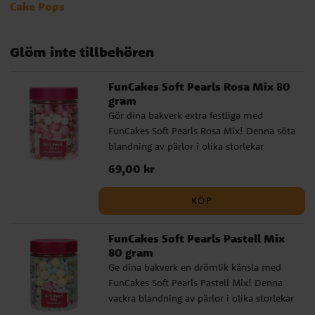
Cake Pops
Glöm inte tillbehören
FunCakes Soft Pearls Rosa Mix 80
gram
Gör dina bakverk extra festliga med
FunCakes Soft Pearls Rosa Mix! Denna söta
blandning av pärlor i olika storlekar
kommer i skimrande rosa, vita och
Pris
69,00 kr
:
69,00 kr
guldfärgade nyanser som genast skapar en
romantisk och lekfull känsla. De mjuka
KÖP
pärlorna är behagliga att äta och passar
perfekt både för barn och vuxna. Använd
FunCakes Soft Pearls Pastell Mix
dem till att dekorera tårtor, cupcakes och
80 gram
kakor på babyshowers, gender reveal-
Ge dina bakverk en drömlik känsla med
fester, födelsedagar eller andra högtider
FunCakes Soft Pearls Pastell Mix! Denna
där du vill sätta en elegant och färgstark
vackra blandning av pärlor i olika storlekar
detalj på dina bakverk. ✓ Vacker mix av
kommer i mjuka nyanser av gult, blått,