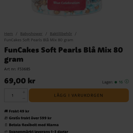
Hem
Babyshower
Baktillbehör
FunCakes Soft Pearls Blå Mix 80 gram
FunCakes Soft Pearls Blå Mix 80
gram
Art nr:
F53685
Pris
:
69,00 kr
69,00 kr
Lager
:
16
LÄGG I VARUKORGEN
Frakt 49 kr
🚚
Gratis frakt över 599 kr
🎁
Betala flexibelt med Klarna
📄
Svanenmärkt leverans 1-3 dagar
🌱