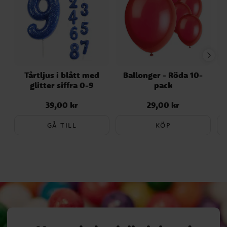
originalförpackning för de senaste
uppgifterna.
Tårtljus i blått med
Ballonger - Röda 10-
S
glitter siffra 0-9
pack
39,00 kr
29,00 kr
Pris
:
39,00 kr
Pris
:
29,00 kr
GÅ TILL
KÖP