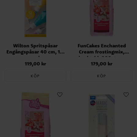
Wilton Spritspåsar
FunCakes Enchanted
Engångspåsar 40 cm, 12-
Cream frostingmix,
pack
jordgubb 900 gram
119,00 kr
179,00 kr
Pris
:
119,00 kr
Pris
:
179,00 kr
KÖP
KÖP