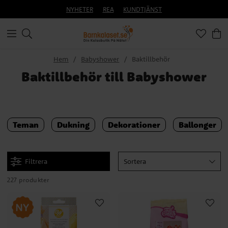
NYHETER
REA
KUNDTJÄNST
Hem
Babyshower
Baktillbehör
Baktillbehör till Babyshower
Teman
Dukning
Dekorationer
Ballonger
Filtrera
Sortera
227 produkter