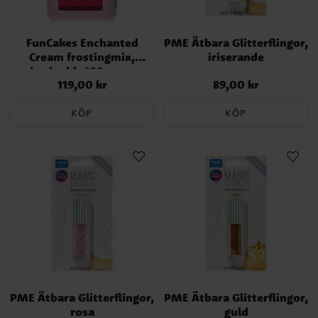
FunCakes Enchanted
PME Ätbara Glitterflingor,
Cream frostingmix,
iriserande
jordgubb 450 gram
119,00 kr
89,00 kr
Pris
:
119,00 kr
Pris
:
89,00 kr
KÖP
KÖP
PME Ätbara Glitterflingor,
PME Ätbara Glitterflingor,
rosa
guld