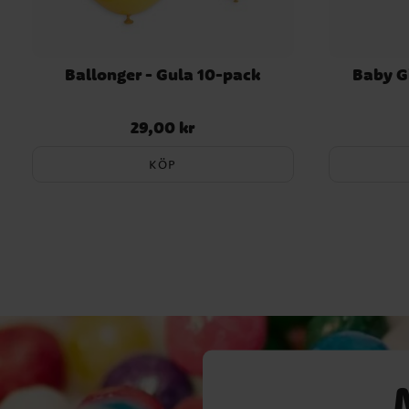
Ballonger - Gula 10-pack
Baby Gi
29,00 kr
Pris
:
29,00 kr
KÖP