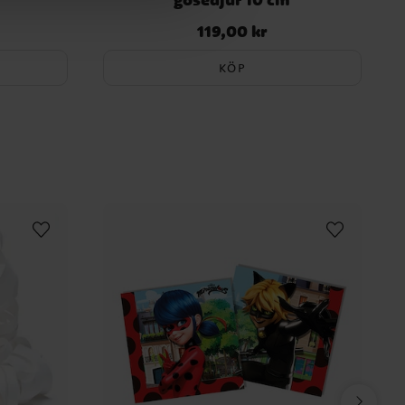
119,00 kr
Pris
:
119,00 kr
KÖP