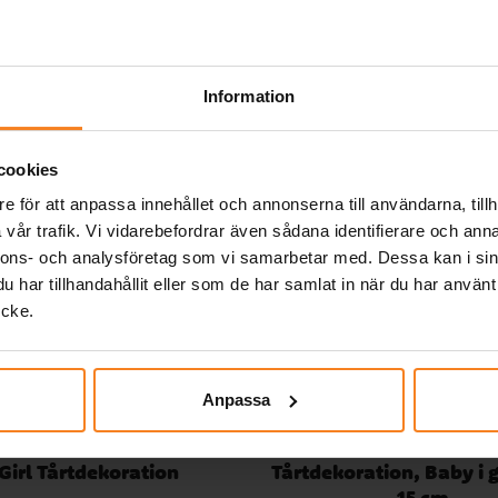
sig
Relaterade produkter
gt
x 30
Information
cookies
e för att anpassa innehållet och annonserna till användarna, tillh
vår trafik. Vi vidarebefordrar även sådana identifierare och anna
nnons- och analysföretag som vi samarbetar med. Dessa kan i sin
har tillhandahållit eller som de har samlat in när du har använt
ycke.
Anpassa
Girl Tårtdekoration
Tårtdekoration, Baby i 
15 cm