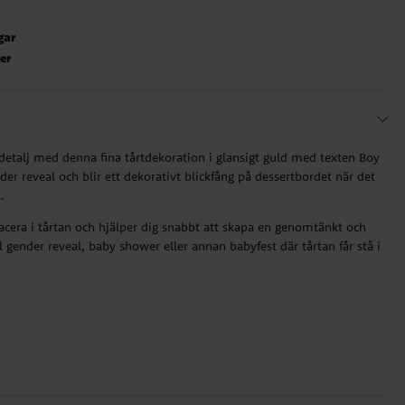
gar
ter
 detalj med denna fina tårtdekoration i glansigt guld med texten Boy
nder reveal och blir ett dekorativt blickfång på dessertbordet när det
.
lacera i tårtan och hjälper dig snabbt att skapa en genomtänkt och
ill gender reveal, baby shower eller annan babyfest där tårtan får stå i