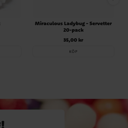
t
Miraculous Ladybug - Servetter
20-pack
35,00 kr
Pris
:
35,00 kr
KÖP
!