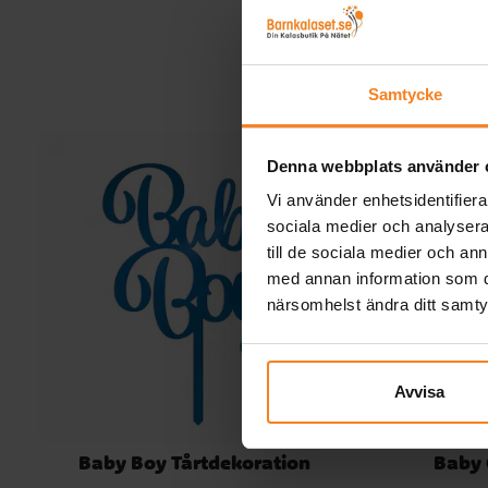
är tillverkade av plast med tryck på båda sidor glan
guldfolie i skriften, vilket ger ett extra fint och festli
intryck. ✔️ Längd: 10 meter ✔️ Flaggor i storlek 20 
cm ✔️ Tillverkad av plast
Samtycke
Denna webbplats använder 
Vi använder enhetsidentifierar
sociala medier och analysera 
till de sociala medier och a
med annan information som du 
närsomhelst ändra ditt samt
Avvisa
Baby Boy Tårtdekoration
Baby 