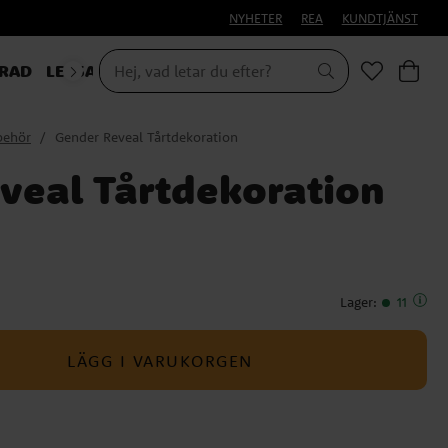
NYHETER
REA
KUNDTJÄNST
RAD
LEKSAKER & PRESENTER
behör
Gender Reveal Tårtdekoration
veal Tårtdekoration
Lager
:
11
LÄGG I VARUKORGEN