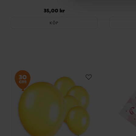
35,00 kr
Pris
:
35,00 kr
KÖP