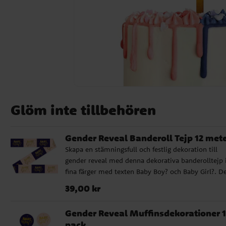
Glöm inte tillbehören
Gender Reveal Banderoll Tejp 12 met
Skapa en stämningsfull och festlig dekoration till
gender reveal med denna dekorativa banderolltejp 
fina färger med texten Baby Boy? och Baby Girl?. D
passar perfekt när du vill rama in festbordet, dekor
Pris
:
39,00 kr
39,00 kr
väggen eller skapa en snygg bakgrund inför den sto
avslöjandet. Med sin generösa längd är tejpen enkel
Gender Reveal Muffinsdekorationer 1
använda på flera olika sätt och hjälper dig snabbt a
pack