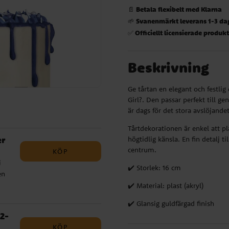
Betala flexibelt med Klarna
📄
Svanenmärkt leverans 1-3 da
🌱
Officiellt licensierade produk
✅
Beskrivning
Ge tårtan en elegant och festlig
Girl?. Den passar perfekt till ge
är dags för det stora avslöjandet
Tårtdekorationen är enkel att p
er
högtidlig känsla. En fin detalj t
centrum.
KÖP
i
✔️ Storlek: 16 cm
en
era
✔️ Material: plast (akryl)
ra
✔️ Glansig guldfärgad finish
 att
2-
tt
KÖP