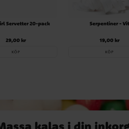
rl Servetter 20-pack
Serpentiner - Vi
29,00 kr
19,00 kr
Pris
:
29,00 kr
Pris
:
19,00 kr
KÖP
KÖP
Massa kalas i din inkorg