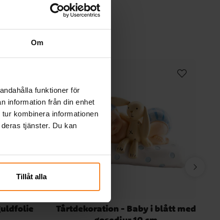
Om
andahålla funktioner för
n information från din enhet
 tur kombinera informationen
 deras tjänster. Du kan
Tillåt alla
guldfolie
Tårtdekoration - Baby i blått med
gosedjur 10 cm