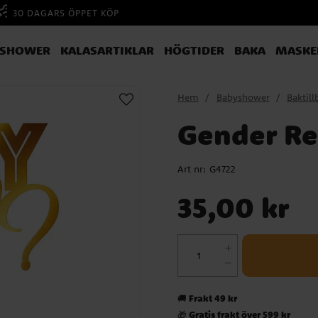
30 DAGARS ÖPPET KÖP
YSHOWER
KALASARTIKLAR
HÖGTIDER
BAKA
MASKE
Hem
Babyshower
Baktill
Gender Re
Art nr:
G4722
Pris
:
35,00 kr
35,00 kr
Frakt 49 kr
🚚
Gratis frakt över 599 kr
🎁