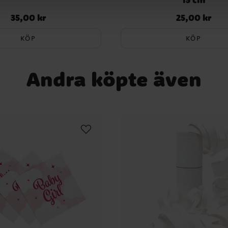
35,00 kr
25,00 kr
Pris
:
35,00 kr
Pris
:
25,00 kr
KÖP
KÖP
Andra köpte även