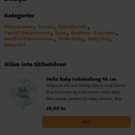
Kategorier
Babyshower
Teman
Baktillbehör
Pastell Babyshower
Baka
Muffins - Cupcakes
Muffinsdekorationer
Hello Baby
Baby Boy
Baby Girl
Glöm inte tillbehören
Hello Baby Folieballong 46 cm
Skapa en söt och festlig känsla med denna
fina folieballong med texten Hello Baby.
Den passar perfekt till baby shower, dop
eller välkomstfest och blir ett dekorativt
Pris
29,00 kr
:
29,00 kr
blickfång som lyfter hela firandet.
Ballongen kan fyllas med helium eller luft
KÖP
och har en självslutande ventil som gör
den enkel att använda. Den passar fint på