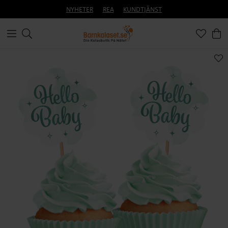
NYHETER
REA
KUNDTJÄNST