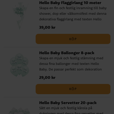
Hello Baby Flaggirlang 10 meter
egen hand eller tillsammans med andra
Skapa en fin och festlig inramning till baby
ballonger och dekorationer när du vill
shower, dop eller välkomstfest med denna
skapa en mjuk och genomtänkt festmiljö.
dekorativa flaggirlang med texten Hello
✔️ Storlek: 46 cm ✔️ Kan fyllas med
Baby. Den mjuka designen gör den till en
helium eller luft ✔️ Självslutande ventil
Pris
39,00 kr
:
39,00 kr
fin detalj över festbordet, mot väggen eller
som del av en större dekoration.
KÖP
Flaggirlangen är enkel att hänga upp och
hjälper dig snabbt att skapa en söt och
Hello Baby Ballonger 8-pack
genomtänkt känsla i rummet. ✔️ Längd: 10
Skapa en mjuk och festlig stämning med
meter ✔️ Flaggor i storlek 20 x 30 cm ✔️
dessa fina ballonger med texten Hello
Tillverkad av plast
Baby. De passar perfekt som dekoration
till baby shower, dop eller välkomstfest
Pris
29,00 kr
:
29,00 kr
och blir en fin detalj i rummet när du vill
fira den lilla på väg eller nyanländ.
KÖP
Ballongerna passar lika bra i
ballongbuketter som tillsammans med
Hello Baby Servetter 20-pack
annan festdekoration och hjälper dig
Sätt en mjuk och festlig känsla på
snabbt att skapa en söt och genomtänkt
dukningen med dessa fina servetter med
känsla. De blir ca 30 cm stora uppblåsta,