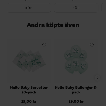
KÖP
KÖP
Andra köpte även
Hello Baby Servetter
Hello Baby Ballonger 8-
20-pack
pack
29,00 kr
29,00 kr
Pris
:
29,00 kr
Pris
:
29,00 kr