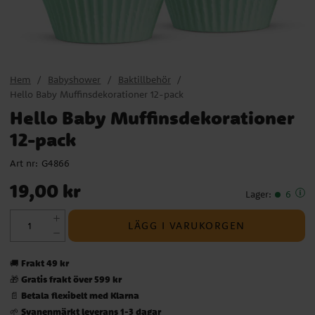
Hem
Babyshower
Baktillbehör
Hello Baby Muffinsdekorationer 12-pack
Hello Baby Muffinsdekorationer
12-pack
Art nr:
G4866
Pris
:
19,00 kr
19,00 kr
Lager
:
6
LÄGG I VARUKORGEN
Frakt 49 kr
🚚
Gratis frakt över 599 kr
🎁
Betala flexibelt med Klarna
📄
Svanenmärkt leverans 1-3 dagar
🌱