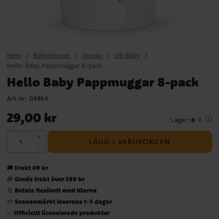
Hem
Babyshower
Teman
Oh Baby
Hello Baby Pappmuggar 8-pack
Hello Baby Pappmuggar 8-pack
Art nr:
G4864
Pris
:
29,00 kr
29,00 kr
Lager
:
6
LÄGG I VARUKORGEN
Frakt 49 kr
🚚
Gratis frakt över 599 kr
🎁
Betala flexibelt med Klarna
📄
Svanenmärkt leverans 1-3 dagar
🌱
Officiellt licensierade produkter
✅