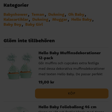
Kategorier
Babyshower
Teman
Dukning
Oh Baby
Kalasartiklar
Dukning
Muggar
Hello Baby
Baby Boy
Baby Girl
Glöm inte tillbehören
Hello Baby Muffinsdekorationer
12-pack
Gör muffins och cupcakes extra festliga
med dessa dekorativa muffinsdekorationer
med texten Hello Baby. De passar perfekt
till baby shower, dop eller välkomstfest
Pris
19,00 kr
:
19,00 kr
och hjälper dig att skapa ett sött och
enhetligt dessertbord. Dekorationerna är
KÖP
enkla att sätta ner i bakverken och blir en
fin detalj som lyfter hela dukningen. De
Hello Baby Folieballong 46 cm
passar lika bra till muffins som till