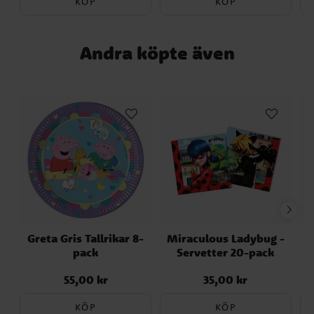
KÖP
KÖP
Andra köpte även
Greta Gris Tallrikar 8-
Miraculous Ladybug -
H
pack
Servetter 20-pack
55,00 kr
35,00 kr
Pris
:
55,00 kr
Pris
:
35,00 kr
KÖP
KÖP