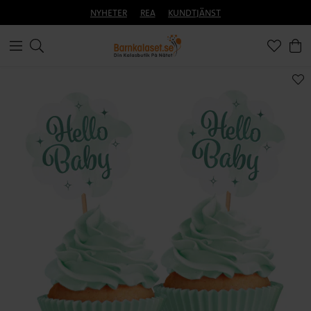
NYHETER
REA
KUNDTJÄNST