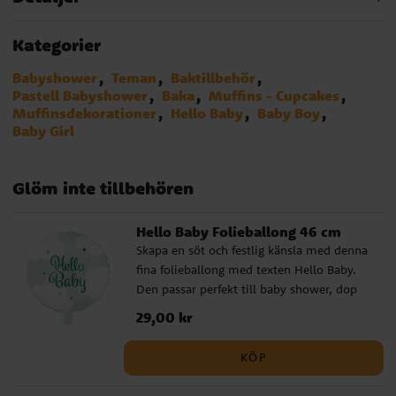
Kategorier
Babyshower
Teman
Baktillbehör
Pastell Babyshower
Baka
Muffins - Cupcakes
Muffinsdekorationer
Hello Baby
Baby Boy
Baby Girl
Glöm inte tillbehören
Hello Baby Folieballong 46 cm
Skapa en söt och festlig känsla med denna
fina folieballong med texten Hello Baby.
Den passar perfekt till baby shower, dop
eller välkomstfest och blir ett dekorativt
Pris
29,00 kr
:
29,00 kr
blickfång som lyfter hela firandet.
Ballongen kan fyllas med helium eller luft
KÖP
och har en självslutande ventil som gör
den enkel att använda. Den passar fint på