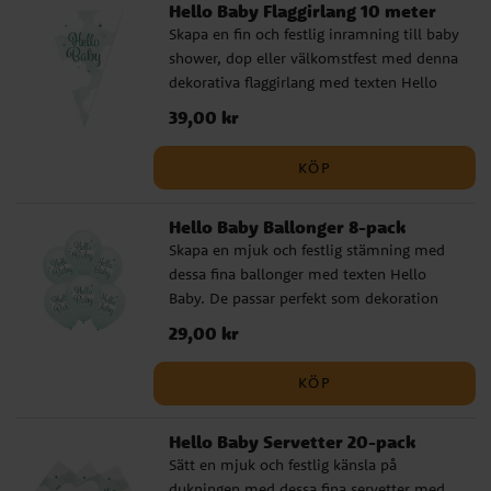
Hello Baby Flaggirlang 10 meter
egen hand eller tillsammans med andra
Skapa en fin och festlig inramning till baby
ballonger och dekorationer när du vill
shower, dop eller välkomstfest med denna
skapa en mjuk och genomtänkt festmiljö.
dekorativa flaggirlang med texten Hello
✔️ Storlek: 46 cm ✔️ Kan fyllas med
Baby. Den mjuka designen gör den till en
helium eller luft ✔️ Självslutande ventil
Pris
39,00 kr
:
39,00 kr
fin detalj över festbordet, mot väggen eller
som del av en större dekoration.
KÖP
Flaggirlangen är enkel att hänga upp och
hjälper dig snabbt att skapa en söt och
Hello Baby Ballonger 8-pack
genomtänkt känsla i rummet. ✔️ Längd: 10
Skapa en mjuk och festlig stämning med
meter ✔️ Flaggor i storlek 20 x 30 cm ✔️
dessa fina ballonger med texten Hello
Tillverkad av plast
Baby. De passar perfekt som dekoration
till baby shower, dop eller välkomstfest
Pris
29,00 kr
:
29,00 kr
och blir en fin detalj i rummet när du vill
fira den lilla på väg eller nyanländ.
KÖP
Ballongerna passar lika bra i
ballongbuketter som tillsammans med
Hello Baby Servetter 20-pack
annan festdekoration och hjälper dig
Sätt en mjuk och festlig känsla på
snabbt att skapa en söt och genomtänkt
dukningen med dessa fina servetter med
känsla. De blir ca 30 cm stora uppblåsta,