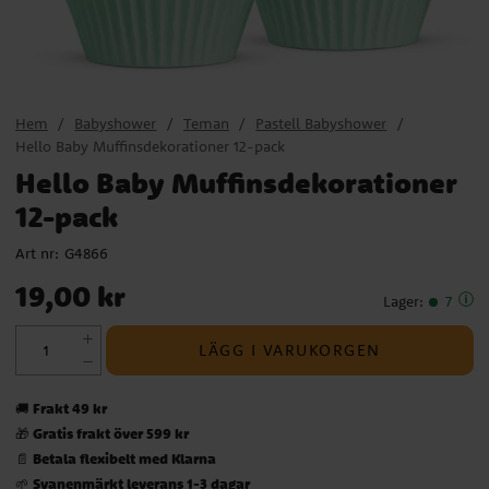
Hem
Babyshower
Teman
Pastell Babyshower
Hello Baby Muffinsdekorationer 12-pack
Hello Baby Muffinsdekorationer
12-pack
Art nr:
G4866
Pris
:
19,00 kr
19,00 kr
Lager
:
7
LÄGG I VARUKORGEN
Frakt 49 kr
🚚
Gratis frakt över 599 kr
🎁
Betala flexibelt med Klarna
📄
Svanenmärkt leverans 1-3 dagar
🌱