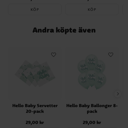
KÖP
KÖP
Andra köpte även
Hello Baby Servetter
Hello Baby Ballonger 8-
20-pack
pack
29,00 kr
29,00 kr
Pris
:
29,00 kr
Pris
:
29,00 kr