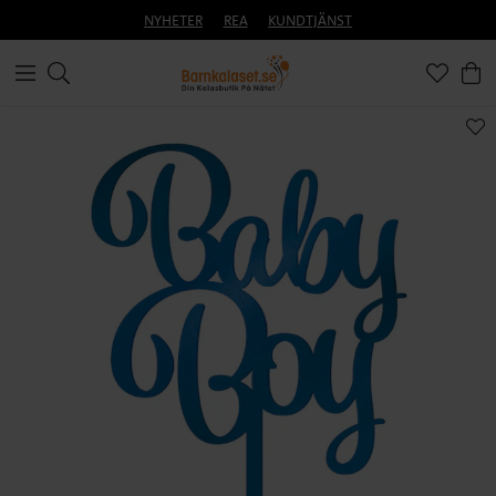
NYHETER
REA
KUNDTJÄNST