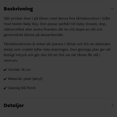
Beskrivning
Sätt pricken över i på tårtan med denna fina tårtdekoration i blått
med texten Baby Boy. Den passar perfekt till baby shower, dop,
välkomstfest eller andra firanden där du vill skapa en söt och
genomtänkt känsla på dessertbordet.
Tårtdekorationen är enkel att placera i tårtan och blir en dekorativ
detalj som snabbt lyfter hela dukningen. Den glansiga ytan ger ett
festligt intryck och gör den till ett fint val när tårtan får stå i
centrum.
✔️ Storlek: 16 cm
✔️ Material: plast (akryl)
✔️ Glansig blå finish
Detaljer