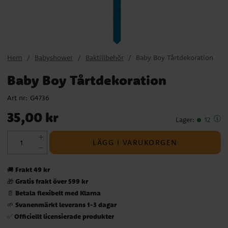
Hem
Babyshower
Baktillbehör
Baby Boy Tårtdekoration
Baby Boy Tårtdekoration
Art nr:
G4736
Pris
:
35,00 kr
35,00 kr
Lager
:
12
LÄGG I VARUKORGEN
Frakt 49 kr
🚚
Gratis frakt över 599 kr
🎁
Betala flexibelt med Klarna
📄
Svanenmärkt leverans 1-3 dagar
🌱
Officiellt licensierade produkter
✅