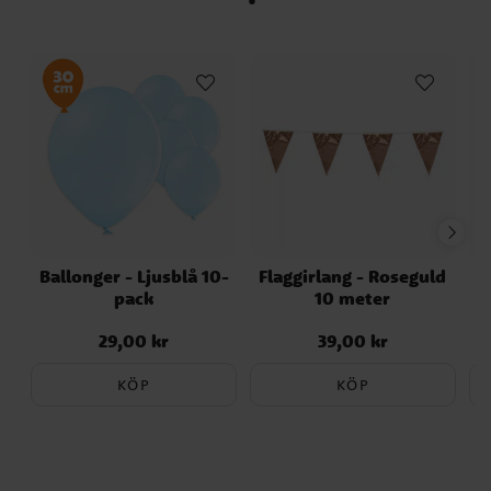
Ballonger - Ljusblå 10-
Flaggirlang - Roseguld
T
pack
10 meter
B
29,00 kr
39,00 kr
Pris
:
29,00 kr
Pris
:
39,00 kr
KÖP
KÖP