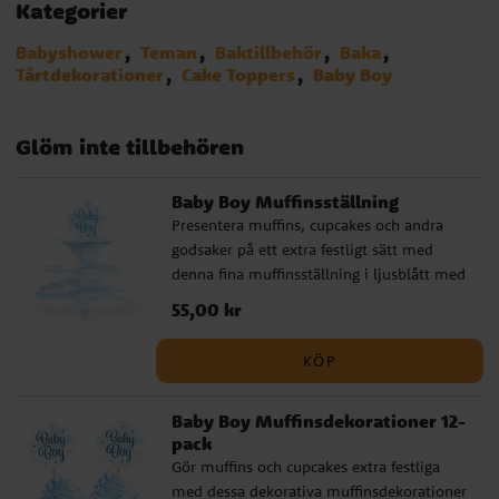
Kategorier
Babyshower
Teman
Baktillbehör
Baka
Tårtdekorationer
Cake Toppers
Baby Boy
Glöm inte tillbehören
Baby Boy Muffinsställning
Presentera muffins, cupcakes och andra
godsaker på ett extra festligt sätt med
denna fina muffinsställning i ljusblått med
molnmotiv och texten Baby Boy. Den
Pris
55,00 kr
:
55,00 kr
passar perfekt till baby shower, dop,
välkomstfest eller andra firanden där du
KÖP
vill skapa ett sött och genomtänkt
dessertbord. Muffinsställningen blir en
Baby Boy Muffinsdekorationer 12-
dekorativ detalj samtidigt som den gör det
pack
enkelt att lyfta fram bakverken på ett
Gör muffins och cupcakes extra festliga
snyggt sätt. Den är tillverkad av FSC-
med dessa dekorativa muffinsdekorationer
certifierat och miljövänligt papper och