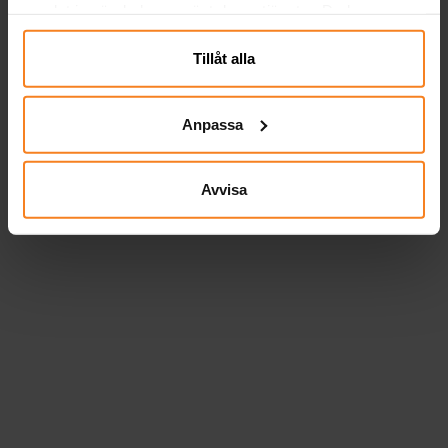
samlat in när du har använt deras tjänster. Du kan
närsomhelst ändra ditt samtycke.
Tillåt alla
Anpassa
Avvisa