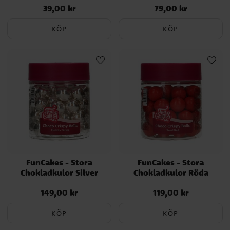
39,00 kr
79,00 kr
Pris
:
39,00 kr
Pris
:
79,00 kr
KÖP
KÖP
FunCakes - Stora
FunCakes - Stora
Chokladkulor Silver
Chokladkulor Röda
149,00 kr
119,00 kr
Pris
:
149,00 kr
Pris
:
119,00 kr
KÖP
KÖP