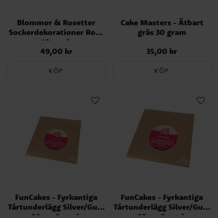
Blommor & Rosetter
Cake Masters - Ätbart
Sockerdekorationer Rosa
gräs 30 gram
10-pack
49,00 kr
35,00 kr
Pris
:
49,00 kr
Pris
:
35,00 kr
KÖP
KÖP
FunCakes - Fyrkantiga
FunCakes - Fyrkantiga
Tårtunderlägg Silver/Guld
Tårtunderlägg Silver/Guld
20 cm 3-pack
35 cm 3-pack