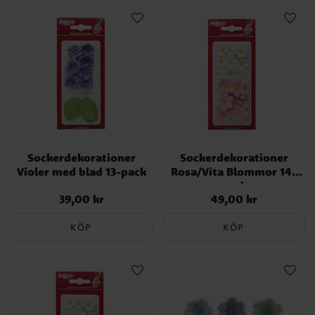
Sockerdekorationer
Sockerdekorationer
Violer med blad 13-pack
Rosa/Vita Blommor 14-
pack
39,00 kr
49,00 kr
Pris
:
39,00 kr
Pris
:
49,00 kr
KÖP
KÖP