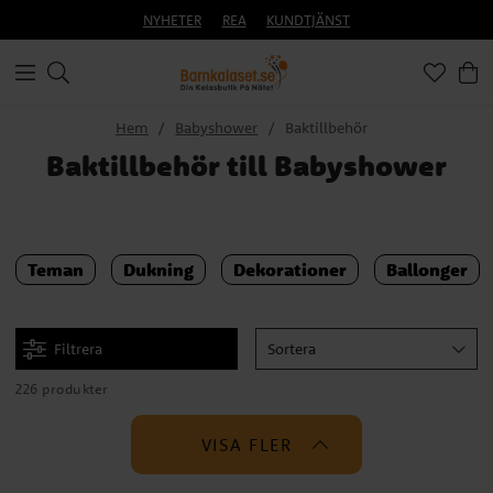
NYHETER
REA
KUNDTJÄNST
Hem
Babyshower
Baktillbehör
Baktillbehör till Babyshower
Teman
Dukning
Dekorationer
Ballonger
Filtrera
Sortera
226 produkter
VISA FLER