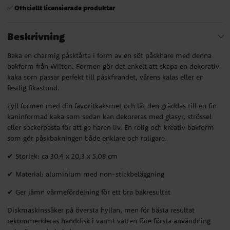
Officiellt licensierade produkter
✅
Beskrivning
Baka en charmig påsktårta i form av en söt påskhare med denna
bakform från Wilton. Formen gör det enkelt att skapa en dekorativ
kaka som passar perfekt till påskfirandet, vårens kalas eller en
festlig fikastund.
Fyll formen med din favoritkaksmet och låt den gräddas till en fin
kaninformad kaka som sedan kan dekoreras med glasyr, strössel
eller sockerpasta för att ge haren liv. En rolig och kreativ bakform
som gör påskbakningen både enklare och roligare.
✔ Storlek: ca 30,4 x 20,3 x 5,08 cm
✔ Material: aluminium med non-stickbeläggning
✔ Ger jämn värmefördelning för ett bra bakresultat
Diskmaskinssäker på översta hyllan, men för bästa resultat
rekommenderas handdisk i varmt vatten före första användning