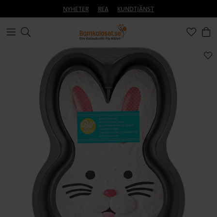
NYHETER
REA
KUNDTJÄNST