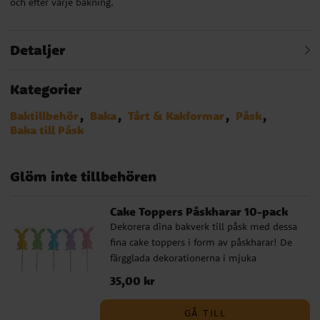
och efter varje bakning.
Detaljer
Kategorier
Baktillbehör
Baka
Tårt & Kakformar
Påsk
Baka till Påsk
Glöm inte tillbehören
Cake Toppers Påskharar 10-pack
Dekorera dina bakverk till påsk med dessa
fina cake toppers i form av påskharar! De
färgglada dekorationerna i mjuka
pastelltoner är perfekta att sticka ner i
Pris
35,00 kr
:
35,00 kr
cupcakes, muffins eller andra bakverk när
du vill skapa en lekfull och festlig
GÅ TILL