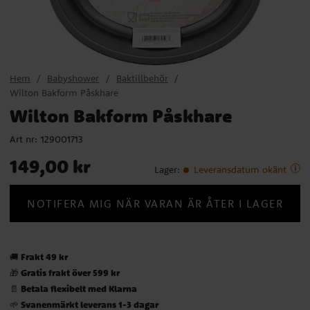
Hem
Babyshower
Baktillbehör
Wilton Bakform Påskhare
Wilton Bakform Påskhare
Art nr:
129001713
Pris
:
149,00 kr
149,00 kr
Lager
:
Leveransdatum okänt
NOTIFERA MIG NÄR VARAN ÄR ÅTER I LAGER
Frakt 49 kr
🚚
Gratis frakt över 599 kr
🎁
Betala flexibelt med Klarna
📄
Svanenmärkt leverans 1-3 dagar
🌱