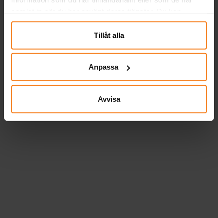
samlat in när du har använt deras tjänster. Du kan
närsomhelst ändra ditt samtycke.
Tillåt alla
Anpassa
Avvisa