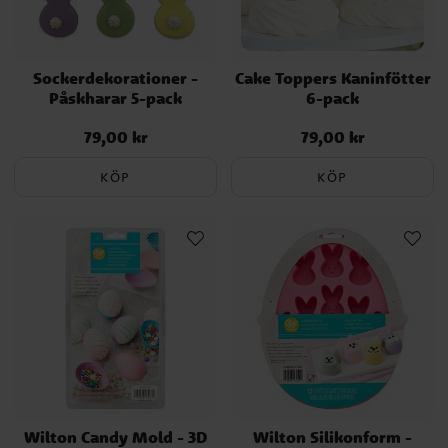
Sockerdekorationer -
Cake Toppers Kaninfötter
Påskharar 5-pack
6-pack
79,00 kr
79,00 kr
Pris
:
79,00 kr
Pris
:
79,00 kr
KÖP
KÖP
Wilton Candy Mold - 3D
Wilton Silikonform -