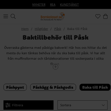
NYHETER
REA
KUNDTJÄNST
Hem
Högtider
Påsk
Baka till Påsk
Baktillbehör till Påsk
Överraska gästerna med påskiga bakverk! Här hos oss hittar du det
mesta du kan tänkas behöva när du ska baka till påsk. Vi har allt
från muffinsformar och tårtdekorationer till sockerpasta i olika
färger.
Vad kan man baka till påsk?
Påskpynt
Påskägg & Påskgodis
Baka till Påsk
Hemmagjort påskgodis, påskcupcakes eller påsktårta? Vad du vill
baka till påsk är helt och hållet upp till dig. Vår bästa tips är att
baka något som du vet att familj och vänner tycker om.
Filtrera
Sortera