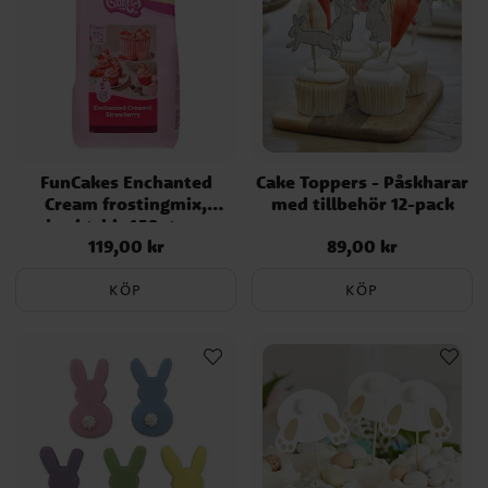
FunCakes Enchanted
Cake Toppers - Påskharar
Cream frostingmix,
med tillbehör 12-pack
jordgubb 450 gram
119,00 kr
89,00 kr
Pris
:
119,00 kr
Pris
:
89,00 kr
KÖP
KÖP