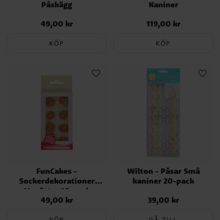
Påskägg
Kaniner
49,00 kr
119,00 kr
Pris
:
49,00 kr
Pris
:
119,00 kr
KÖP
KÖP
FunCakes -
Wilton - Påsar Små
Sockerdekorationer
kaniner 20-pack
Morötter 16-pack
49,00 kr
39,00 kr
Pris
:
49,00 kr
Pris
:
39,00 kr
KÖP
GÅ TILL