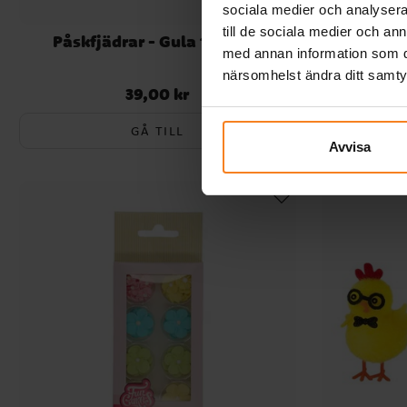
sociala medier och analysera 
till de sociala medier och a
Påskfjädrar - Gula 18-pack
Påskfj
med annan information som du 
närsomhelst ändra ditt samt
39,00 kr
Pris
:
39,00 kr
GÅ TILL
Avvisa