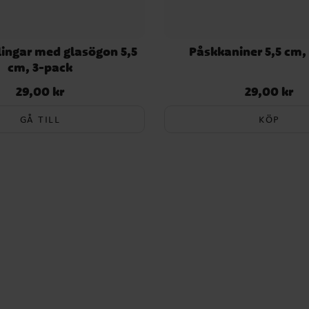
ingar med glasögon 5,5
Påskkaniner 5,5 cm,
cm, 3-pack
29,00 kr
29,00 kr
Pris
:
29,00 kr
Pris
:
29,00 kr
GÅ TILL
KÖP