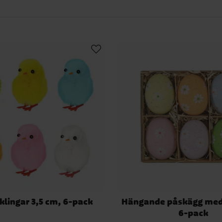
Kan man göra eget påskpynt?
eget påskpynt! Det är till och med ganska enkelt. Du kan t.ex göra ett fä
skfjädrar. Eller varför inte måla ägg och hänga i påskriset? Här hos oss på
mesta du kan tänkas behöva för att göra eget påskpynt.
När ska man ta bort påskpyntet?
ort på annandag påsk eller andra söndagen i påsktiden (det vill säga sön
ör förknippas påsken med färgen
 viktigaste högtiderna inom kristendomen är det lätt att tro att färgen g
 är att påskens gula färg inte har någonting med kyrkan eller kristend
mmar från folklig tradition. Varför påsken förknippas med just gult är de
lingar 3,5 cm, 6-pack
Hängande påskägg me
 tror att det beror det på att färgen gul har en koppling till symboler so
6-pack
och solen.