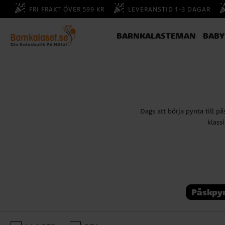
FRI FRAKT ÖVER 599 KR
LEVERANSTID 1-3 DAGAR
BARNKALASTEMAN
BAB
Dags att börja pynta till på
klass
När
Påskpy