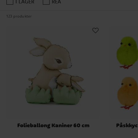
I LAGER
REA
Självklart kan du göra ditt 
123 produkter
av björkris och färgglada på
Påskpyntet kan du ta b
Varf
Eftersom påsken är en av de
kristendomen. Men faktum
troligt att färgen härsta
Folieballong Kaniner 60 cm
Påskkyck
säkert, men många historiker