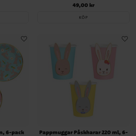
49,00 kr
Pris
:
49,00 kr
sk?
KÖP
Tidigt under 1900-talet blev
 färgen (de är gula) och som
m, 6-pack
Pappmuggar Påskharar 220 ml, 6-