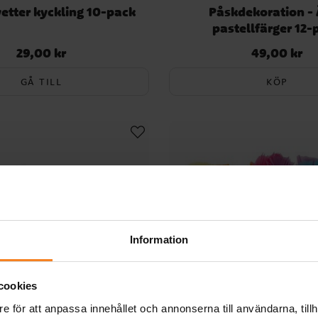
etter kyckling 10-pack
Påskdekoration - 
pastellfärger 12-
29,00 kr
49,00 kr
Pris
:
29,00 kr
Pris
:
49,00 kr
GÅ TILL
KÖP
Information
cookies
e för att anpassa innehållet och annonserna till användarna, tillh