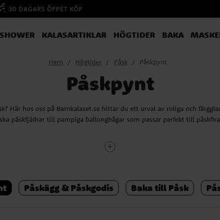
30 DAGARS ÖPPET KÖP
YSHOWER
KALASARTIKLAR
HÖGTIDER
BAKA
MASKE
Hem
Högtider
Påsk
Påskpynt
Påskpynt
sk? Här hos oss på Barnkalaset.se hittar du ett urval av roliga och färggla
iska påskfjädrar till pampiga ballongbågar som passar perfekt till påskfir
 är det dags att ta fram påskpyn
Det vanligaste är att påskpyntet tas fram under veckan före påskhelgen.
nt
Påskägg & Påskgodis
Baka till Påsk
På