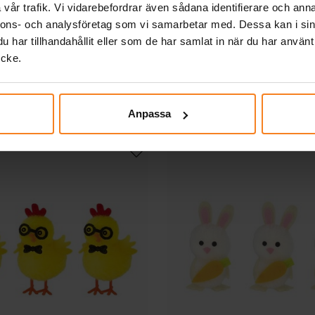
vår trafik. Vi vidarebefordrar även sådana identifierare och anna
nnons- och analysföretag som vi samarbetar med. Dessa kan i sin
ädrar - Vita 18-pack
Påskfjädrar - Mixade f
har tillhandahållit eller som de har samlat in när du har använt
pack
ycke.
39,00 kr
45,00 kr
Pris
:
39,00 kr
Pris
:
45,00 kr
KÖP
KÖP
Anpassa