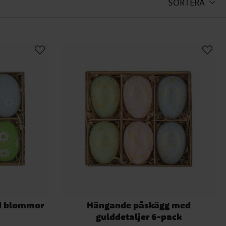
SORTERA
rgsprakande påskris med hjälp
 Barnkalaset.se hittar du det
dagen efter påskdagen).
 gul?
ul har en koppling till just
omen att göra. Det är mer
t egentligen ingen som vet
d blommor
Hängande påskägg med
m kycklingar, ägg, påskliljor
gulddetaljer 6-pack