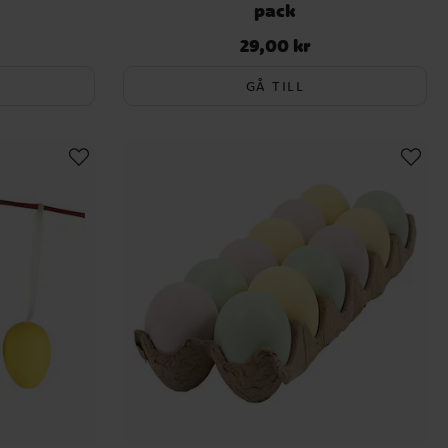
pack
29,00 kr
Pris
:
29,00 kr
GÅ TILL