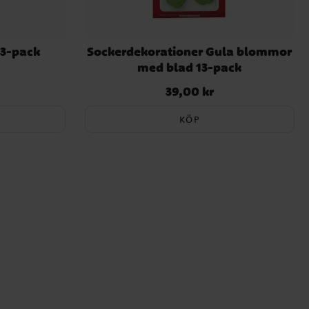
 3-pack
Sockerdekorationer Gula blommor
med blad 13-pack
39,00 kr
Pris
:
39,00 kr
KÖP