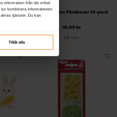
n information från din enhet
 tur kombinera informationen
ärger 18-
Cake Toppers Påskharar 10-pack
 deras tjänster. Du kan
35,00 kr
Pris
:
35,00 kr
GÅ TILL
Tillåt alla