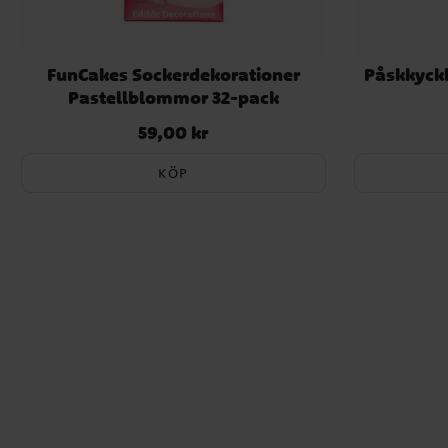
FunCakes Sockerdekorationer
Påskkyckl
Pastellblommor 32-pack
59,00 kr
Pris
:
59,00 kr
KÖP