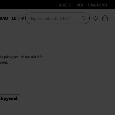
NYHETER
REA
KUNDTJÄNST
RAD
LEKSAKER & PRESENTER
da påskpynt! Vi har allt från
andet.
tet?
skpyssel