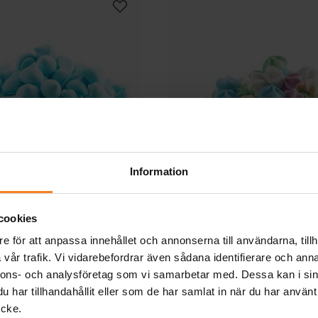
Information
änger - Blå 90 gram
Minimaränger 80 
cookies
e för att anpassa innehållet och annonserna till användarna, tillh
89,00 kr
79,00 kr
Pris
:
89,00 kr
Pris
:
79,00 kr
vår trafik. Vi vidarebefordrar även sådana identifierare och anna
KÖP
KÖP
nnons- och analysföretag som vi samarbetar med. Dessa kan i sin
har tillhandahållit eller som de har samlat in när du har använt
ycke.