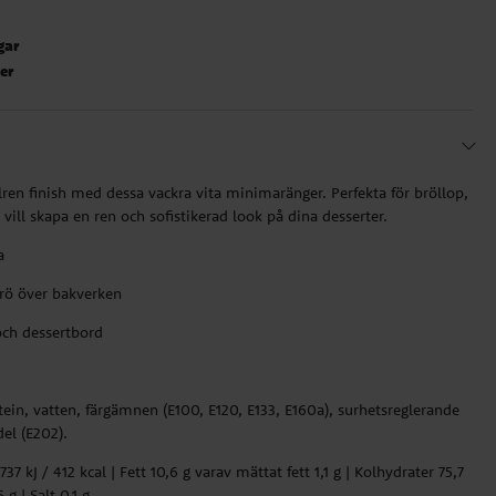
gar
ter
lren finish med dessa vackra vita minimaränger. Perfekta för bröllop,
 vill skapa en ren och sofistikerad look på dina desserter.
a
trö över bakverken
 och dessertbord
tein, vatten, färgämnen (E100, E120, E133, E160a), surhetsreglerande
el (E202).
7 kJ / 412 kcal | Fett 10,6 g varav mättat fett 1,1 g | Kolhydrater 75,7
 g | Salt 0,1 g