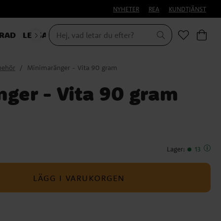
NYHETER
REA
KUNDTJÄNST
RAD
LEKSAKER & PRESENTER
behör
Minimaränger - Vita 90 gram
ger - Vita 90 gram
Lager
:
13
LÄGG I VARUKORGEN