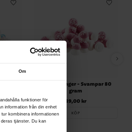
Om
gram
Minimaränger - Svampar 80
gram
andahålla funktioner för
89,00 kr
Pris
:
89,00 kr
n information från din enhet
KÖP
 tur kombinera informationen
 deras tjänster. Du kan