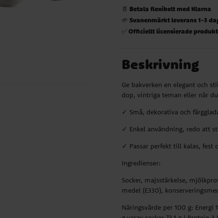
Betala flexibelt med Klarna
📄
Svanenmärkt leverans 1-3 da
🌱
Officiellt licensierade produk
✅
Beskrivning
Ge bakverken en elegant och sti
dop, vintriga teman eller när du
✓ Små, dekorativa och färgglad
✓ Enkel användning, redo att s
✓ Passar perfekt till kalas, fest
Ingredienser:
Socker, majsstärkelse, mjölkpro
medel (E330), konserveringsmed
Näringsvärde per 100 g: Energi 173
g varav socker 73,1 g | Protein 3,5