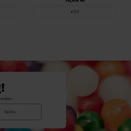
KÖP
!
danden.
Skicka