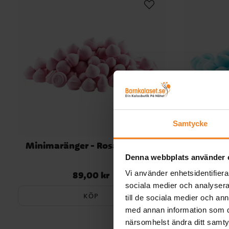
Samtycke
Minimaränger - Rosa 90 gram
Minimar
Denna webbplats använder 
Vi använder enhetsidentifierar
89,00 kr
Pris
:
89,00 kr
sociala medier och analysera 
KÖP
till de sociala medier och a
med annan information som du 
närsomhelst ändra ditt samt