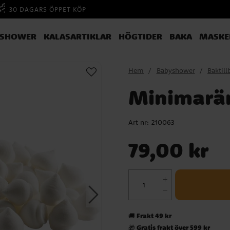
30 DAGARS ÖPPET KÖP
YSHOWER
KALASARTIKLAR
HÖGTIDER
BAKA
MASKE
Hem
Babyshower
Baktill
Minimarän
Art nr:
210063
Pris
:
79,00 kr
79,00 kr
Frakt 49 kr
🚚
Gratis frakt över 599 kr
🎁