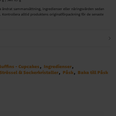
ha ändrat sammansättning, ingredienser eller näringsvärden sedan
 Kontrollera alltid produktens originalförpackning för de senaste
uffins - Cupcakes
Ingredienser
Strössel & Sockerkristaller
Påsk
Baka till Påsk