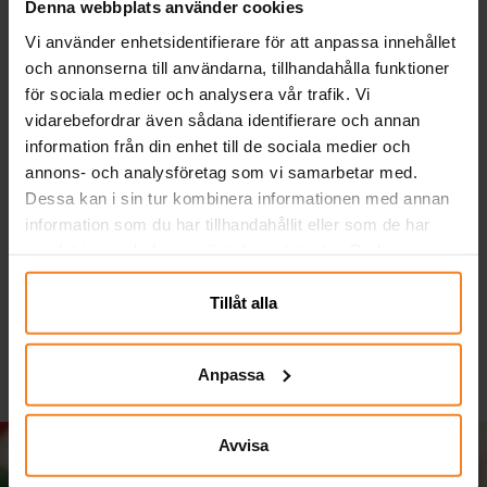
Denna webbplats använder cookies
Vi använder enhetsidentifierare för att anpassa innehållet
och annonserna till användarna, tillhandahålla funktioner
för sociala medier och analysera vår trafik. Vi
vidarebefordrar även sådana identifierare och annan
information från din enhet till de sociala medier och
annons- och analysföretag som vi samarbetar med.
Serpentiner - Vit
Ballonger - Gröna 10-
Dessa kan i sin tur kombinera informationen med annan
pack
information som du har tillhandahållit eller som de har
samlat in när du har använt deras tjänster. Du kan
19,00 kr
29,00 kr
Pris
:
19,00 kr
Pris
:
29,00 kr
närsomhelst ändra ditt samtycke.
KÖP
KÖP
Tillåt alla
Anpassa
Avvisa