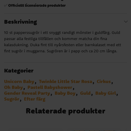
Officiellt licensierade produkter
✅
Beskrivning
10 st papperssugrör i ett snyggt randigt mönster i guldfärg. Guld
passar alla festliga tillfällen och kommer matcha din fina
kalasdukning. Duka fint till nyårsfesten eller barnkalaset med ett
fint sugrör i muggarna. Sugrören är i papp och ca 20 cm långa.
Kategorier
Unicorn Baby
Twinkle Little Star Rosa
Cirkus
Oh Baby
Pastell Babyshower
Gender Reveal Party
Baby Boy
Guld
Baby Girl
Sugrör
Efter färg
Relaterade produkter