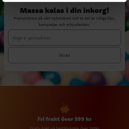
Massa kalas i din inkorg!
Prenumerera på vårt nyhetsbrev och ta del av roliga tips,
kampanjer och erbjudanden.
Skicka
Fri frakt över 599 kr
Gratis frakt på beställningar över 599kr