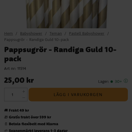
Hem
Babyshower
Teman
Pastell Babyshower
Pappsugrör - Randiga Guld 10-pack
Pappsugrör - Randiga Guld 10-
pack
Art nr:
11514
Pris
:
25,00 kr
25,00 kr
Lager
:
30+
LÄGG I VARUKORGEN
Frakt 49 kr
🚚
Gratis frakt över 599 kr
🎁
Betala flexibelt med Klarna
📄
Svanenmärkt leverans 1-3 dagar
🌱