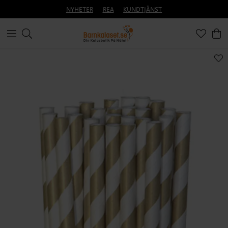
NYHETER
REA
KUNDTJÄNST