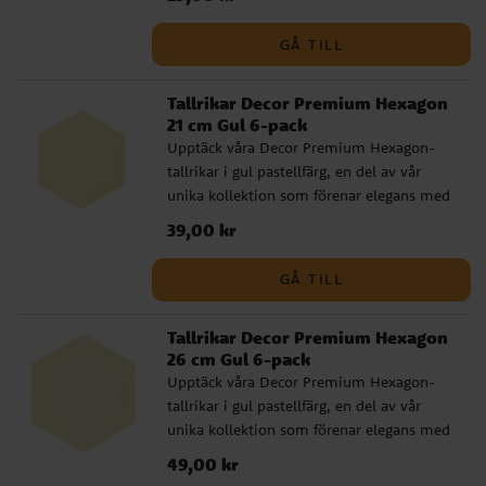
kommer i ett 6-pack och är perfekta för
varje kalas och festlighet. De är innovativt
GÅ TILL
tillverkade av 77 % sockerrör, 9 % bambu,
samt vatten och AKD, utan spår av plast.
Tallrikar Decor Premium Hexagon
Rymmer 310 ml. Deras högkvalitativa och
21 cm Gul 6-pack
stabila design gör dem till ett idealiskt val
Upptäck våra Decor Premium Hexagon-
för en stilsäker och miljömedveten
tallrikar i gul pastellfärg, en del av vår
dukning.
unika kollektion som förenar elegans med
miljövänlighet. Dessa 21 cm stora tallrikar
Pris
39,00 kr
:
39,00 kr
kommer i ett 6-pack och är perfekta för
varje kalas och festlighet. De är innovativt
GÅ TILL
tillverkade av 77 % sockerrör, 9 % bambu,
samt vatten och AKD, utan spår av plast.
Tallrikar Decor Premium Hexagon
Deras högkvalitativa och stabila design gör
26 cm Gul 6-pack
dem till ett idealiskt val för en stilsäker
Upptäck våra Decor Premium Hexagon-
och miljömedveten dukning.
tallrikar i gul pastellfärg, en del av vår
unika kollektion som förenar elegans med
miljövänlighet. Dessa 26 cm stora tallrikar
Pris
49,00 kr
:
49,00 kr
kommer i ett 6-pack och är perfekta för