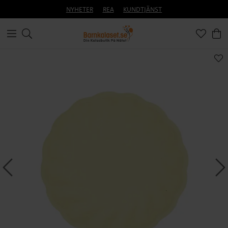
NYHETER
REA
KUNDTJÄNST