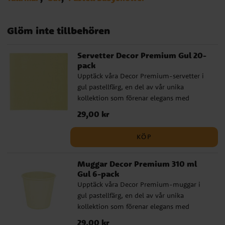
Glöm inte tillbehören
Servetter Decor Premium Gul 20-
pack
Upptäck våra Decor Premium-servetter i
gul pastellfärg, en del av vår unika
kollektion som förenar elegans med
miljövänlighet. Dessa 30 x 30 cm stora
Pris
29,00 kr
:
29,00 kr
servetter har 3 lager och är perfekta för
varje kalas och festlighet.
KÖP
Muggar Decor Premium 310 ml
Gul 6-pack
Upptäck våra Decor Premium-muggar i
gul pastellfärg, en del av vår unika
kollektion som förenar elegans med
miljövänlighet. Dessa 8 cm höga muggar
Pris
29,00 kr
:
29,00 kr