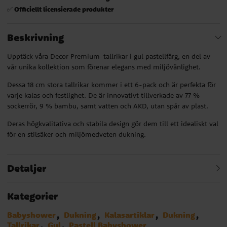
Officiellt licensierade produkter
✅
Beskrivning
Upptäck våra Decor Premium-tallrikar i gul pastellfärg, en del av
vår unika kollektion som förenar elegans med miljövänlighet.
Dessa 18 cm stora tallrikar kommer i ett 6-pack och är perfekta för
varje kalas och festlighet. De är innovativt tillverkade av 77 %
sockerrör, 9 % bambu, samt vatten och AKD, utan spår av plast.
Deras högkvalitativa och stabila design gör dem till ett idealiskt val
för en stilsäker och miljömedveten dukning.
Detaljer
Kategorier
Babyshower
Dukning
Kalasartiklar
Dukning
Tallrikar
Gul
Pastell Babyshower