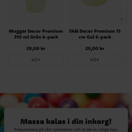
Muggar Decor Premium
Skål Decor Premium 15
310 ml Grön 6-pack
cm Gul 6-pack
29,00 kr
29,00 kr
Pris
:
29,00 kr
Pris
:
29,00 kr
KÖP
KÖP
Massa kalas i din inkorg!
Prenumerera på vårt nyhetsbrev och ta del av roliga tips,