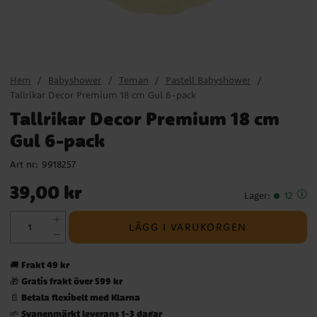
Hem
Babyshower
Teman
Pastell Babyshower
Tallrikar Decor Premium 18 cm Gul 6-pack
Tallrikar Decor Premium 18 cm
Gul 6-pack
Art nr:
9918257
Pris
:
39,00 kr
39,00 kr
Lager
:
12
LÄGG I VARUKORGEN
Frakt 49 kr
🚚
Gratis frakt över 599 kr
🎁
Betala flexibelt med Klarna
📄
Svanenmärkt leverans 1-3 dagar
🌱