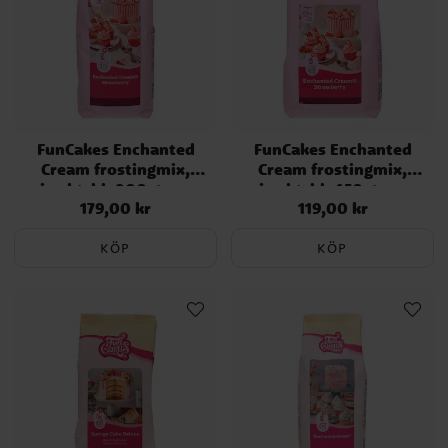
FunCakes Enchanted
FunCakes Enchanted
Cream frostingmix,
Cream frostingmix,
jordgubb 900 gram
jordgubb 450 gram
179,00 kr
119,00 kr
Pris
:
179,00 kr
Pris
:
119,00 kr
KÖP
KÖP