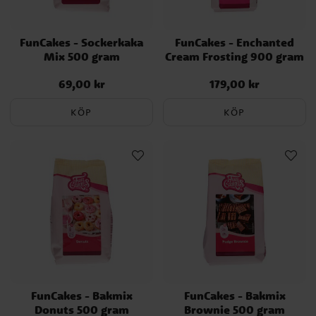
FunCakes - Sockerkaka
FunCakes - Enchanted
Mix 500 gram
Cream Frosting 900 gram
69,00 kr
179,00 kr
Pris
:
69,00 kr
Pris
:
179,00 kr
KÖP
KÖP
FunCakes - Bakmix
FunCakes - Bakmix
Donuts 500 gram
Brownie 500 gram