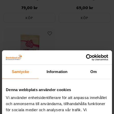
79,00 kr
69,00 kr
Pris
:
79,00 kr
Pris
:
69,00 kr
KÖP
KÖP
Samtycke
Information
Om
FunCakes - Bakmix
Cupcakes 500 gram
Denna webbplats använder cookies
Vi använder enhetsidentifierare för att anpassa innehållet
79,00 kr
Pris
:
79,00 kr
och annonserna till användarna, tillhandahålla funktioner
KÖP
för sociala medier och analysera vår trafik. Vi