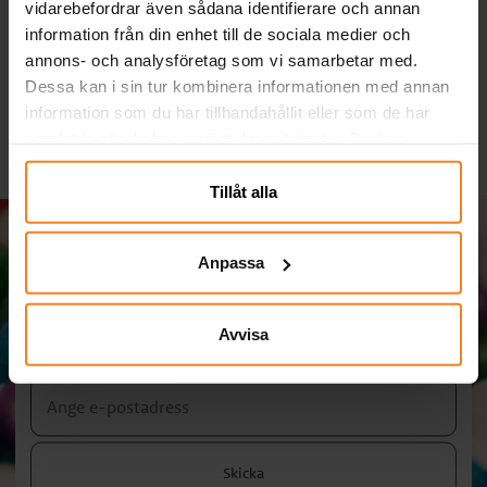
vidarebefordrar även sådana identifierare och annan
information från din enhet till de sociala medier och
Du har sett 7 av 7 produkter
annons- och analysföretag som vi samarbetar med.
Dessa kan i sin tur kombinera informationen med annan
information som du har tillhandahållit eller som de har
samlat in när du har använt deras tjänster. Du kan
närsomhelst ändra ditt samtycke.
Tillåt alla
Anpassa
Massa kalas i din inkorg!
Prenumerera på vårt nyhetsbrev och ta del av roliga tips,
Avvisa
kampanjer och erbjudanden.
Skicka