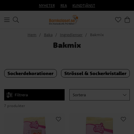
NYHETER
REA
KUNDTJÄNST
Hem
Baka
Ingredienser
Bakmix
Bakmix
Sockerdekorationer
Strössel & Sockerkristaller
Filtrera
Sortera
7 produkter