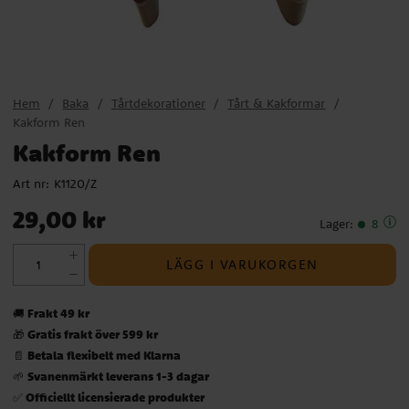
Hem
Baka
Tårtdekorationer
Tårt & Kakformar
Kakform Ren
Kakform Ren
Art nr:
K1120/Z
Pris
:
29,00 kr
29,00 kr
Lager
:
8
LÄGG I VARUKORGEN
Frakt 49 kr
🚚
Gratis frakt över 599 kr
🎁
Betala flexibelt med Klarna
📄
Svanenmärkt leverans 1-3 dagar
🌱
Officiellt licensierade produkter
✅