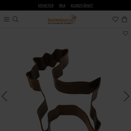
NYHETER
REA
KUNDTJÄNST