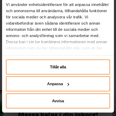
Vi använder enhetsidentifierare för att anpassa innehållet
och annonserna till användarna, tillhandahålla funktioner
för sociala medier och analysera vår trafik. Vi
vidarebefordrar även sådana identifierare och annan
information från din enhet till de sociala medier och
Kakform T-Rex
Enhörning - Tatueringar
K
annons- och analysföretag som vi samarbetar med.
6-pack
Dessa kan i sin tur kombinera informationen med annan
information som du har tillhandahållit eller som de har
29,00 kr
5,00 kr
Pris
:
29,00 kr
Pris
:
5,00 kr
samlat in när du har använt deras tjänster. Du kan
närsomhelst ändra ditt samtycke.
KÖP
KÖP
Tillåt alla
Anpassa
Avvisa
Massa kalas i din inkorg!