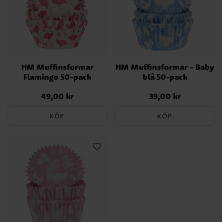
HM Muffinsformar
HM Muffinsformar - Baby
Flamingo 50-pack
blå 50-pack
49,00 kr
39,00 kr
Pris
:
49,00 kr
Pris
:
39,00 kr
KÖP
KÖP