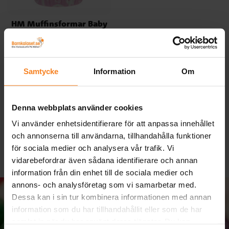
HM Muffinsformar Baby
rosa 50-pack
39,00 kr
Pris
:
39,00 kr
Samtycke
Information
Om
KÖP
Denna webbplats använder cookies
Du har sett 5 av 41 produkter
Vi använder enhetsidentifierare för att anpassa innehållet
och annonserna till användarna, tillhandahålla funktioner
för sociala medier och analysera vår trafik. Vi
vidarebefordrar även sådana identifierare och annan
information från din enhet till de sociala medier och
annons- och analysföretag som vi samarbetar med.
Dessa kan i sin tur kombinera informationen med annan
information som du har tillhandahållit eller som de har
samlat in när du har använt deras tjänster. Du kan
Massa kalas i din inkorg!