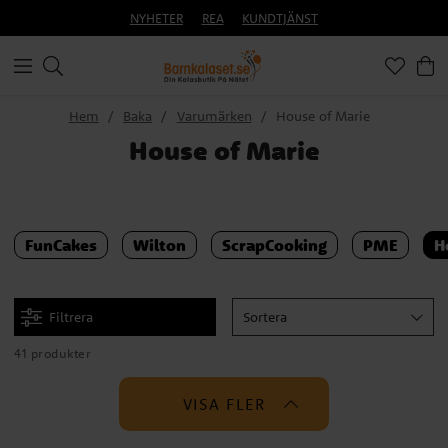
NYHETER
REA
KUNDTJÄNST
Hem
Baka
Varumärken
House of Marie
House of Marie
FunCakes
Wilton
ScrapCooking
PME
H
Filtrera
Sortera
41 produkter
VISA FLER