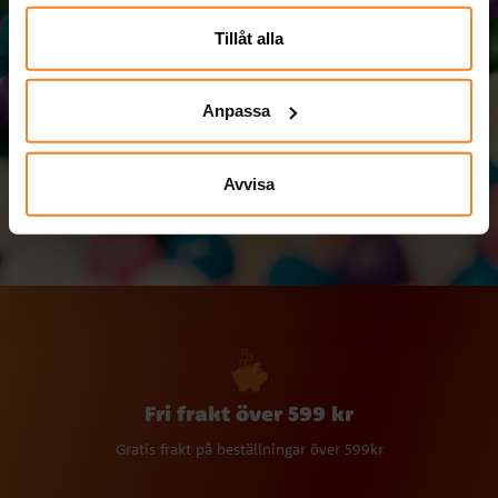
närsomhelst ändra ditt samtycke.
Prenumerera på vårt nyhetsbrev och ta del av roliga tips,
Tillåt alla
kampanjer och erbjudanden.
Anpassa
Skicka
Avvisa
Fri frakt över 599 kr
Gratis frakt på beställningar över 599kr