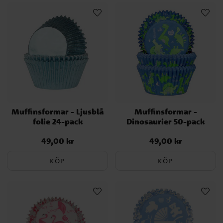
Muffinsformar - Ljusblå
Muffinsformar -
folie 24-pack
Dinosaurier 50-pack
49,00 kr
49,00 kr
Pris
:
49,00 kr
Pris
:
49,00 kr
KÖP
KÖP