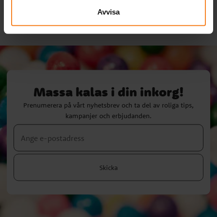
Avvisa
Massa kalas i din inkorg!
Prenumerera på vårt nyhetsbrev och ta del av roliga tips,
kampanjer och erbjudanden.
Skicka