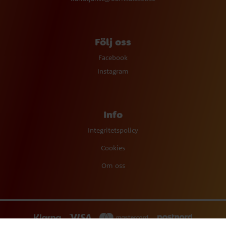
Följ oss
Facebook
Instagram
Info
Integritetspolicy
Cookies
Om oss