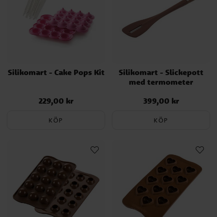
Silikomart - Cake Pops Kit
Silikomart - Slickepott
med termometer
229,00 kr
399,00 kr
Pris
:
229,00 kr
Pris
:
399,00 kr
KÖP
KÖP