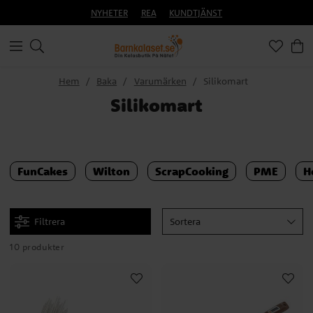
NYHETER
REA
KUNDTJÄNST
Hem
Baka
Varumärken
Silikomart
Silikomart
FunCakes
Wilton
ScrapCooking
PME
H
Filtrera
Sortera
10 produkter