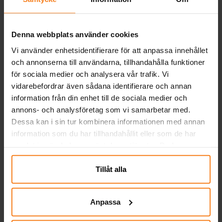
Denna webbplats använder cookies
Vi använder enhetsidentifierare för att anpassa innehållet
och annonserna till användarna, tillhandahålla funktioner
för sociala medier och analysera vår trafik. Vi
vidarebefordrar även sådana identifierare och annan
information från din enhet till de sociala medier och
annons- och analysföretag som vi samarbetar med.
Silikomart - Glassform
Silikomart - Glassform
Dessa kan i sin tur kombinera informationen med annan
Hjärtan Mini
Klassisk Mini
information som du har tillhandahållit eller som de har
samlat in när du har använt deras tjänster. Du kan
199,00 kr
199,00 kr
Pris
:
199,00 kr
Pris
:
199,00 kr
närsomhelst ändra ditt samtycke.
KÖP
KÖP
Tillåt alla
Anpassa
Du har sett 10 av 10 produkter