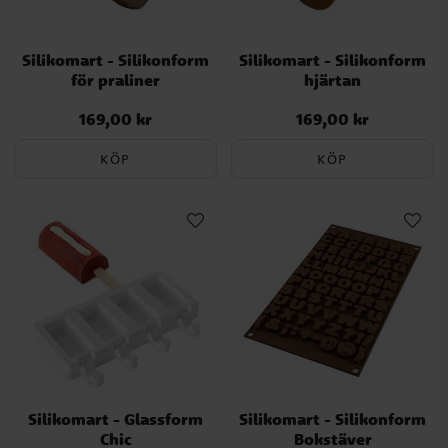
Silikomart - Silikonform
Silikomart - Silikonform
för praliner
hjärtan
169,00 kr
169,00 kr
Pris
:
169,00 kr
Pris
:
169,00 kr
KÖP
KÖP
Silikomart - Glassform
Silikomart - Silikonform
Chic
Bokstäver