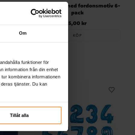
-pack
Tatueringar med fordonsmotiv 6-
pack
5,00 kr
Pris
:
5,00 kr
Om
KÖP
andahålla funktioner för
n information från din enhet
 tur kombinera informationen
 deras tjänster. Du kan
Tillåt alla