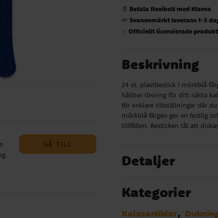
Betala flexibelt med Klarna
📄
Svanenmärkt leverans 1-3 da
🌱
Officiellt licensierade produk
✅
Beskrivning
24 st. plastbestick i mörkblå fär
hållbar lösning för ditt nästa k
för enklare tillställningar där 
mörkblå färgen ger en festlig o
tillfällen. Besticken tål att disk
GÅ TILL
en
ng.
Detaljer
,
å
Kategorier
Kalasartiklar
Duknin