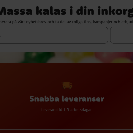
Massa kalas i din inkorg
erera på vårt nyhetsbrev och ta del av roliga tips, kampanjer och erbju
Snabba leveranser
Leveranstid 1-3 arbetsdagar