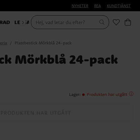
NYHETER
REA
KUNDTJÄNST
RAD
LEKSAKER & PRESENTER
erix
Plastbestick Mörkblå 24-pack
ick Mörkblå 24-pack
Lager
:
Produkten har utgått
PRODUKTEN HAR UTGÅTT