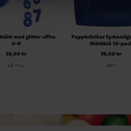
 blått med glitter siffra
Papptallrikar Fyrkantig
0-9
Mörkblå 10-pac
39,00 kr
39,00 kr
Pris
:
39,00 kr
Pris
:
39,00 kr
GÅ TILL
KÖP