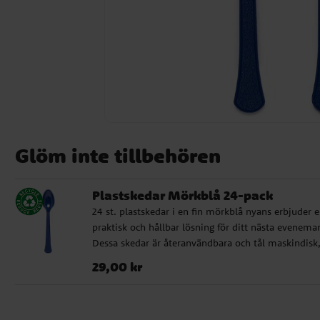
Glöm inte tillbehören
Plastskedar Mörkblå 24-pack
24 st. plastskedar i en fin mörkblå nyans erbjuder 
praktisk och hållbar lösning för ditt nästa evenema
Dessa skedar är återanvändbara och tål maskindisk
vilket gör dem till ett miljövänligt val. Den klara bl
Pris
:
29,00 kr
29,00 kr
färgen ger en festlig touch och är perfekt för olika
teman och tillställningar.