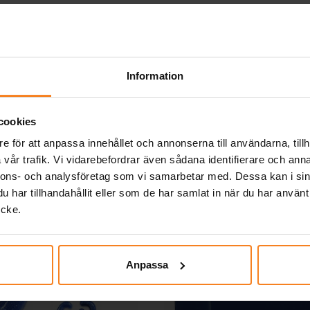
ar med fjärilsmotiv 6-
Ballonger - Röda 10
pack
5,00 kr
29,00 kr
Pris
:
5,00 kr
Pris
:
29,00 kr
Information
KÖP
KÖP
cookies
Andra köpte även
e för att anpassa innehållet och annonserna till användarna, tillh
vår trafik. Vi vidarebefordrar även sådana identifierare och anna
nnons- och analysföretag som vi samarbetar med. Dessa kan i sin
har tillhandahållit eller som de har samlat in när du har använt
ycke.
Anpassa