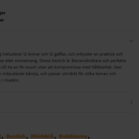
gar
ter
g inkluderar 12 knivar och 12 gafflar, och erbjuder en praktisk och
alas eller evenemang. Dessa bestick är återanvändbara och perfekta
du vill ha en fin touch utan att kompromissa med hållbarhet. Den
ch inbjudande känsla, och passar utmärkt för olika teman och
as i maskin.
g
Bestick
Mörkblå
Babblarna