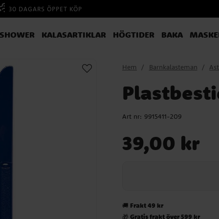
30 DAGARS ÖPPET KÖP
YSHOWER
KALASARTIKLAR
HÖGTIDER
BAKA
MASKE
Hem
Barnkalasteman
Ast
Plastbest
Art nr:
9915411-209
Pris
:
39,00 kr
39,00 kr
Frakt 49 kr
🚚
Gratis frakt över 599 kr
🎁