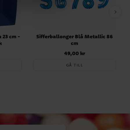
a 23 cm -
Sifferballonger Blå Metallic 86
k
cm
49,00 kr
Pris
:
49,00 kr
GÅ TILL