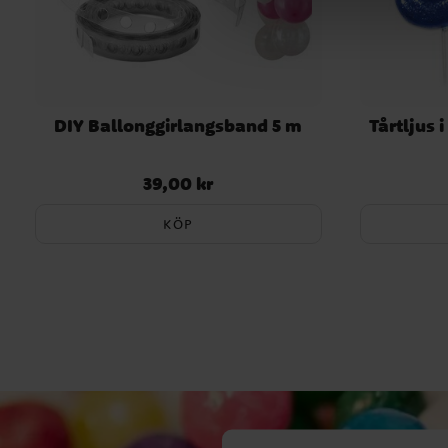
DIY Ballonggirlangsband 5 m
Tårtljus i
39,00 kr
Pris
:
39,00 kr
KÖP