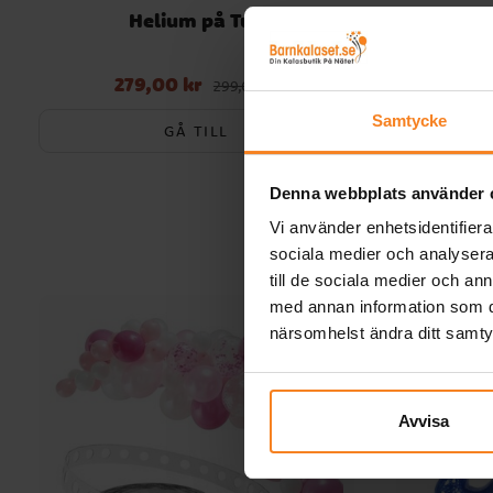
Helium på Tub
Tatuering
279,00 kr
Nuvarande pris
:
279,00 kr
Tidigare pris
:
299,00 kr
299,00 kr
Samtycke
GÅ TILL
Denna webbplats använder 
Vi använder enhetsidentifierar
sociala medier och analysera 
till de sociala medier och a
med annan information som du 
närsomhelst ändra ditt samt
Avvisa