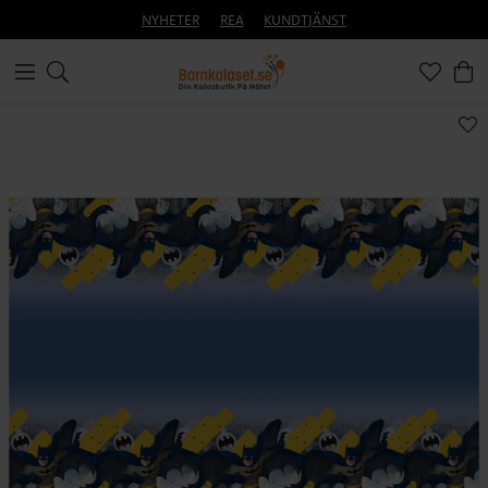
NYHETER
REA
KUNDTJÄNST