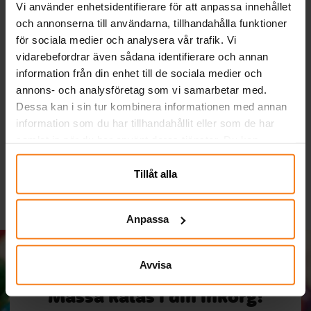
Vi använder enhetsidentifierare för att anpassa innehållet
och annonserna till användarna, tillhandahålla funktioner
för sociala medier och analysera vår trafik. Vi
vidarebefordrar även sådana identifierare och annan
information från din enhet till de sociala medier och
Ariel - Pappmuggar 8-
Batman - Girlang Happy
B
annons- och analysföretag som vi samarbetar med.
pack
Birthday
Dessa kan i sin tur kombinera informationen med annan
information som du har tillhandahållit eller som de har
39,00 kr
49,00 kr
Pris
:
39,00 kr
Pris
:
49,00 kr
samlat in när du har använt deras tjänster. Du kan
KÖP
KÖP
närsomhelst ändra ditt samtycke.
Tillåt alla
Anpassa
Avvisa
Massa kalas i din inkorg!