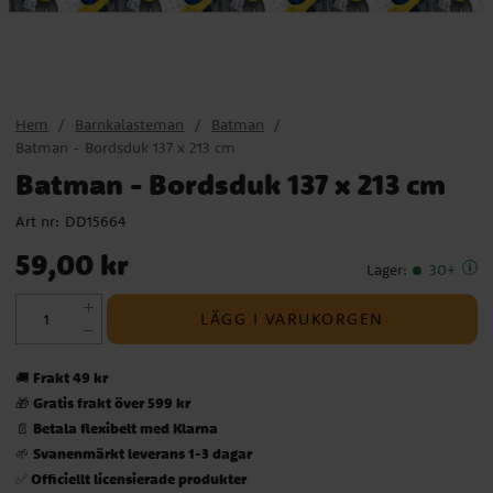
Hem
Barnkalasteman
Batman
Batman - Bordsduk 137 x 213 cm
Batman - Bordsduk 137 x 213 cm
Art nr:
DD15664
Pris
:
59,00 kr
59,00 kr
Lager
:
30+
LÄGG I VARUKORGEN
Frakt 49 kr
🚚
Gratis frakt över 599 kr
🎁
Betala flexibelt med Klarna
📄
Svanenmärkt leverans 1-3 dagar
🌱
Officiellt licensierade produkter
✅