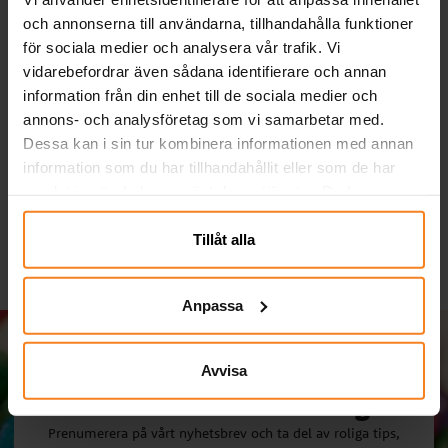
och annonserna till användarna, tillhandahålla funktioner
för sociala medier och analysera vår trafik. Vi
vidarebefordrar även sådana identifierare och annan
information från din enhet till de sociala medier och
Ballonger - Gula 10-
Dinosaurie -
Di
annons- och analysföretag som vi samarbetar med.
pack
Pappmuggar 10-pack
Dessa kan i sin tur kombinera informationen med annan
29,00 kr
39,00 kr
Pris
:
29,00 kr
Pris
:
39,00 kr
information som du har tillhandahållit eller som de har
samlat in när du har använt deras tjänster. Du kan
KÖP
KÖP
närsomhelst ändra ditt samtycke.
Tillåt alla
Anpassa
Avvisa
Massa kalas i din inkorg!
Prenumerera på vårt nyhetsbrev och ta del av roliga tips,