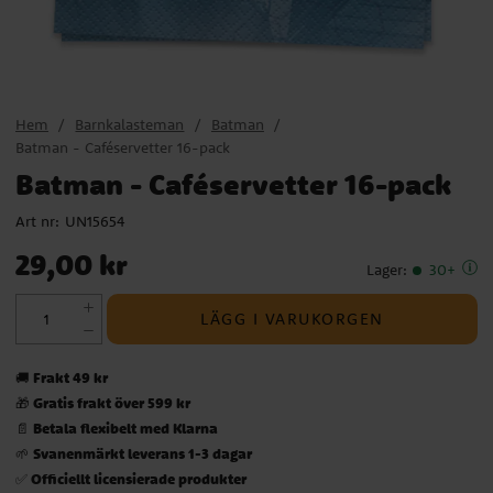
Hem
Barnkalasteman
Batman
Batman - Caféservetter 16-pack
Batman - Caféservetter 16-pack
Art nr:
UN15654
Pris
:
29,00 kr
29,00 kr
Lager
:
30+
LÄGG I VARUKORGEN
Frakt 49 kr
🚚
Gratis frakt över 599 kr
🎁
Betala flexibelt med Klarna
📄
Svanenmärkt leverans 1-3 dagar
🌱
Officiellt licensierade produkter
✅