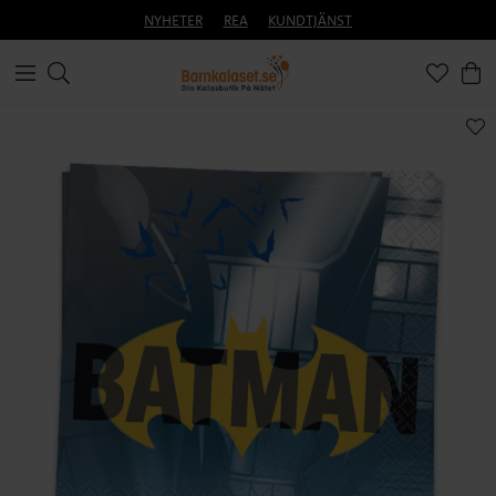
NYHETER
REA
KUNDTJÄNST