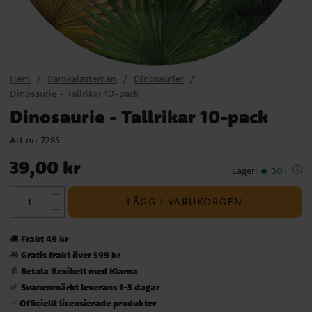
Hem
Barnkalasteman
Dinosaurier
Dinosaurie - Tallrikar 10-pack
Dinosaurie - Tallrikar 10-pack
Art nr:
7285
Pris
:
39,00 kr
39,00 kr
Lager
:
30+
LÄGG I VARUKORGEN
Frakt 49 kr
🚚
Gratis frakt över 599 kr
🎁
Betala flexibelt med Klarna
📄
Svanenmärkt leverans 1-3 dagar
🌱
Officiellt licensierade produkter
✅