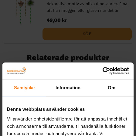
dekorativa motiv av olika dinosaurier. Fina
att ha i muggen eller glasen när det är
dags att dekorera till ditt dinosaurie kalas.
Pris
49,00 kr
:
49,00 kr
Sugrören är ca 19 cm höga.
KÖP
Relaterade produkter
Samtycke
Information
Om
Denna webbplats använder cookies
Vi använder enhetsidentifierare för att anpassa innehållet
och annonserna till användarna, tillhandahålla funktioner
för sociala medier och analysera vår trafik. Vi