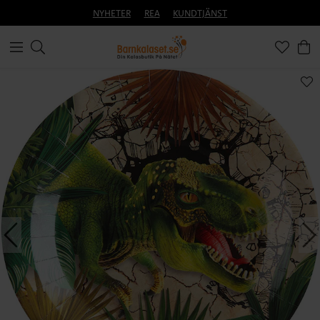
NYHETER
REA
KUNDTJÄNST