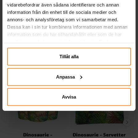
Dino Party Tallrikar 8-
Happy Dinosaur -
vidarebefordrar även sådana identifierare och annan
pack
Tallrikar 8-pack
information från din enhet till de sociala medier och
39,00 kr
49,00 kr
Pris
:
39,00 kr
Pris
:
49,00 kr
annons- och analysföretag som vi samarbetar med.
Dessa kan i sin tur kombinera informationen med annan
KÖP
KÖP
information som du har tillhandahållit eller som de har
samlat in när du har använt deras tjänster. Du kan
närsomhelst ändra ditt samtycke.
Andra köpte även
Tillåt alla
Anpassa
Avvisa
Dinosaurie -
Dinosaurie - Servetter
B