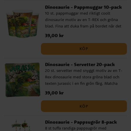
Dinosaurie - Pappmuggar 10-pack
10 st. pappmuggar med riktigt coolt
dinosaurie motiv av en T-REX och gröna
blad. Fina att duka fram på bordet när det
är dags för dinosaurie kalas. Dessa passar
Pris
39,00 kr
:
39,00 kr
perfekt med tallrikar, servetter och andra
tillbehör från samma dinosaurietema.
KÖP
Muggarna är ca 9,7 cm höga och rymmer
270 ml.
Dinosaurie - Servetter 20-pack
20 st. servetter med snyggt motiv av en T-
Rex dinosaurie med stora gröna blad och
texten Jurassic i en fin grön färg. Matcha
med våra tillbehör från samma
Pris
39,00 kr
:
39,00 kr
dinosaurietema så som tallrik, mugg och
bordslöpare för att få en fin dukning till
KÖP
kalaset. Servetterna är ca 16,5 x 16,5 cm
outvikta.
Dinosaurie - Pappsugrör 8-pack
8 st tuffa randiga pappsugrör med