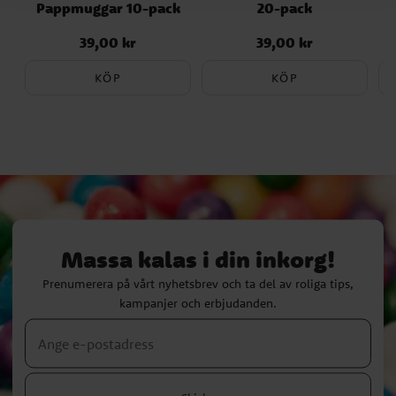
Pappmuggar 10-pack
20-pack
39,00 kr
39,00 kr
Pris
:
39,00 kr
Pris
:
39,00 kr
KÖP
KÖP
Massa kalas i din inkorg!
Prenumerera på vårt nyhetsbrev och ta del av roliga tips,
kampanjer och erbjudanden.