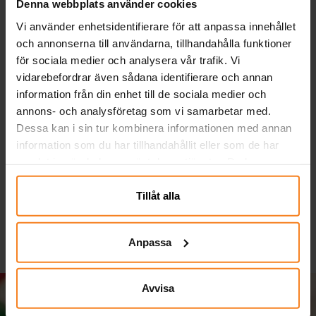
Denna webbplats använder cookies
Vi använder enhetsidentifierare för att anpassa innehållet
och annonserna till användarna, tillhandahålla funktioner
för sociala medier och analysera vår trafik. Vi
vidarebefordrar även sådana identifierare och annan
information från din enhet till de sociala medier och
annons- och analysföretag som vi samarbetar med.
Ballonger - Röda 10-
Serpentiner - Svart
Dessa kan i sin tur kombinera informationen med annan
pack
information som du har tillhandahållit eller som de har
samlat in när du har använt deras tjänster. Du kan
29,00 kr
19,00 kr
Pris
:
29,00 kr
Pris
:
19,00 kr
närsomhelst ändra ditt samtycke.
KÖP
KÖP
Tillåt alla
Anpassa
Avvisa