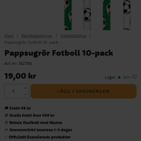
Hem
Barnkalasteman
Fotbollstema
Pappsugrör Fotboll 10-pack
Pappsugrör Fotboll 10-pack
Art nr:
162798
Pris
:
19,00 kr
19,00 kr
Lager
:
30+
LÄGG I VARUKORGEN
Frakt 49 kr
🚚
Gratis frakt över 599 kr
🎁
Betala flexibelt med Klarna
📄
Svanenmärkt leverans 1-3 dagar
🌱
Officiellt licensierade produkter
✅