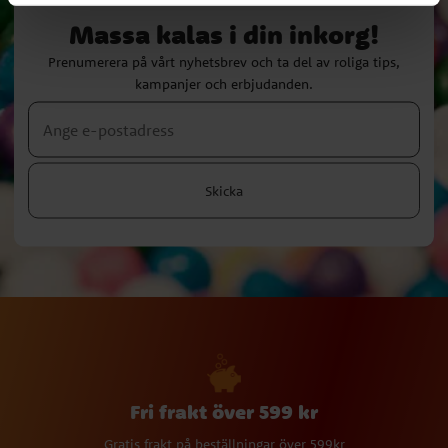
Massa kalas i din inkorg!
Prenumerera på vårt nyhetsbrev och ta del av roliga tips,
kampanjer och erbjudanden.
Skicka
Fri frakt över 599 kr
Gratis frakt på beställningar över 599kr