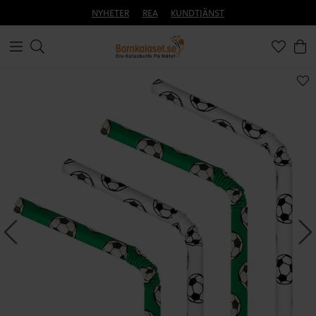
NYHETER
REA
KUNDTJÄNST