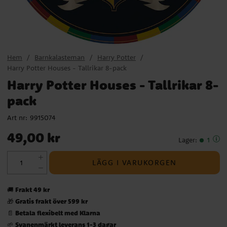
Hem
Barnkalasteman
Harry Potter
Harry Potter Houses - Tallrikar 8-pack
Harry Potter Houses - Tallrikar 8-
pack
Art nr:
9915074
Pris
:
49,00 kr
49,00 kr
Lager
:
1
LÄGG I VARUKORGEN
Frakt 49 kr
🚚
Gratis frakt över 599 kr
🎁
Betala flexibelt med Klarna
📄
Svanenmärkt leverans 1-3 dagar
🌱