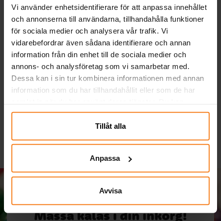
Vi använder enhetsidentifierare för att anpassa innehållet
och annonserna till användarna, tillhandahålla funktioner
för sociala medier och analysera vår trafik. Vi
vidarebefordrar även sådana identifierare och annan
information från din enhet till de sociala medier och
Ballonger - Gröna 10-
Ariel - Pappmuggar 8-
annons- och analysföretag som vi samarbetar med.
pack
pack
Dessa kan i sin tur kombinera informationen med annan
information som du har tillhandahållit eller som de har
29,00 kr
39,00 kr
Pris
:
29,00 kr
Pris
:
39,00 kr
samlat in när du har använt deras tjänster. Du kan
KÖP
KÖP
närsomhelst ändra ditt samtycke.
Tillåt alla
Anpassa
Avvisa
Massa kalas i din inkorg!