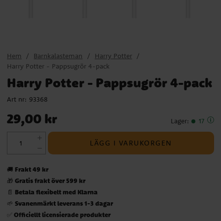
Hem
Barnkalasteman
Harry Potter
Harry Potter - Pappsugrör 4-pack
Harry Potter - Pappsugrör 4-pack
Art nr:
93368
Pris
:
29,00 kr
29,00 kr
Lager
:
17
LÄGG I VARUKORGEN
Frakt 49 kr
🚚
Gratis frakt över 599 kr
🎁
Betala flexibelt med Klarna
📄
Svanenmärkt leverans 1-3 dagar
🌱
Officiellt licensierade produkter
✅