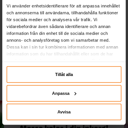
Vi använder enhetsidentifierare för att anpassa innehållet
och annonserna till användarna, tillhandahålla funktioner
för sociala medier och analysera vår trafik. Vi
vidarebefordrar även sådana identifierare och annan
information från din enhet till de sociala medier och
annons- och analysföretag som vi samarbetar med.
Harry Potter - Ballonger
Avengers - Flaggirlang
8-pack
230 cm
Dessa kan i sin tur kombinera informationen med annan
information som du har tillhandahållit eller som de har
49,00 kr
69,00 kr
Pris
:
49,00 kr
Pris
:
69,00 kr
samlat in när du har använt deras tjänster. Du kan
närsomhelst ändra ditt samtycke.
KÖP
KÖP
Tillåt alla
Anpassa
Avvisa
Massa kalas i din inkorg!