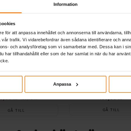
rav
Information
cookies
tens
e för att anpassa innehållet och annonserna till användarna, tillh
vår trafik. Vi vidarebefordrar även sådana identifierare och anna
nnons- och analysföretag som vi samarbetar med. Dessa kan i sin
har tillhandahållit eller som de har samlat in när du har använt
ycke.
man Kalaspaket 8-16
Paw Patrol Skye - Kalas
Anpassa
personer
16 personer
9,00 kr
199,00 kr
pris
:
189,00 kr
Tidigare pris
:
Pris
:
199,00 kr
199,00 kr
199,00 kr
GÅ TILL
GÅ TILL