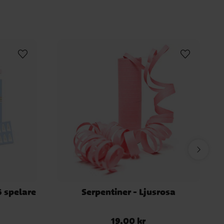
6 spelare
Serpentiner - Ljusrosa
19,00 kr
Pris
:
19,00 kr