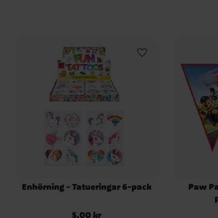
Enhörning - Tatueringar 6-pack
Paw Pat
5,00 kr
Pris
:
5,00 kr