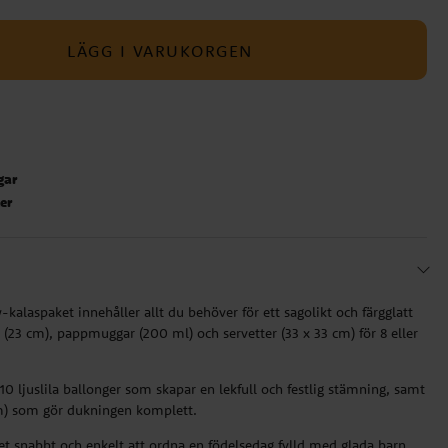
LÄGG I VARUKORGEN
gar
ter
alaspaket innehåller allt du behöver för ett sagolikt och färgglatt
ar (23 cm), pappmuggar (200 ml) och servetter (33 x 33 cm) för 8 eller
0 ljuslila ballonger som skapar en lekfull och festlig stämning, samt
 cm) som gör dukningen komplett.
det snabbt och enkelt att ordna en födelsedag fylld med glada barn,