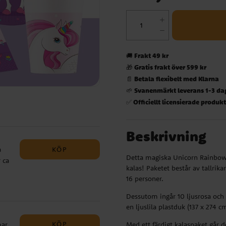
Frakt 49 kr
🚚
Gratis frakt över 599 kr
🎁
Betala flexibelt med Klarna
📄
Svanenmärkt leverans 1-3 da
🌱
Officiellt licensierade produk
✅
Beskrivning
KÖP
a
Detta magiska Unicorn Rainbow-k
 ca
kalas! Paketet består av tallrik
16 personer.
sen
tt
Dessutom ingår 10 ljusrosa och 1
en ljuslila plastduk (137 x 274
KÖP
mar
Med ett färdigt kalaspaket går 