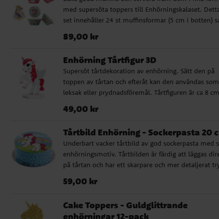
med supersöta toppers till Enhörningskalaset. Dett
set innehåller 24 st muffinsformar (5 cm i botten) 
24 st toppers med fint Unicornmotiv. Dessa toppers
Pris
:
89,00 kr
89,00 kr
i papp och är ca 5 cm stora.
Enhörning Tårtfigur 3D
Supersöt tårtdekoration av enhörning. Sätt den på
toppen av tårtan och efteråt kan den användas som
leksak eller prydnadsföremål. Tårtfiguren är ca 8 c
hög. Tillverkad av plast.
Pris
:
49,00 kr
49,00 kr
Tårtbild Enhörning - Sockerpasta 20 
Underbart vacker tårtbild av god sockerpasta med s
enhörningsmotiv. Tårtbilden är färdig att läggas dir
på tårtan och har ett skarpare och mer detaljerat tr
än vad en oblatbild har. Dessutom har bilden en g
Pris
:
59,00 kr
59,00 kr
vaniljsmak. Bilden är ca 20 cm i diameter.
Innehållsförteckning: Smaktillsättning, stärkelse,
Cake Toppers - Guldglittrande
färgämnen: E102, E122, E133, E151, (E102 och E122 ka
enhörningar 12-pack
negativ effekt på barns beteende och koncentration)