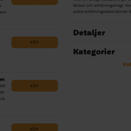
fantasi och enhörningsmagi. Ko
a
andra enhörningsdekorationer f
samt
 är
Detaljer
KÖP
Kategorier
m
Ka
cm
KÖP
ött
ekt
yck
od
n ha
KÖP
.