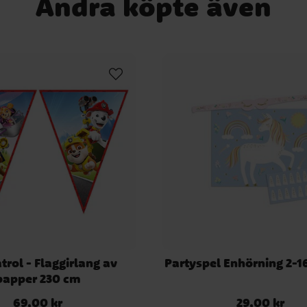
Andra köpte även
rol - Flaggirlang av
Partyspel Enhörning 2-1
papper 230 cm
69,00 kr
29,00 kr
Pris
:
69,00 kr
Pris
:
29,00 kr