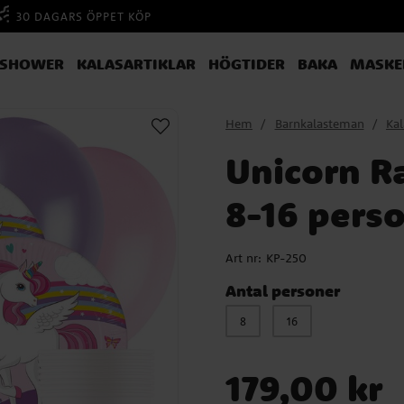
30 DAGARS ÖPPET KÖP
YSHOWER
KALASARTIKLAR
HÖGTIDER
BAKA
MASKE
Hem
Barnkalasteman
Kal
Unicorn R
8-16 pers
Art nr:
KP-250
Antal personer
8
16
Pris
:
179,00 kr
179,00 kr