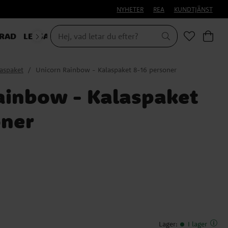
NYHETER
REA
KUNDTJÄNST
RAD
LEKSAKER & PRESENTER
aspaket
Unicorn Rainbow - Kalaspaket 8-16 personer
ainbow - Kalaspaket
oner
Lager
:
I lager