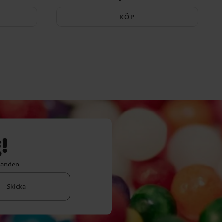
KÖP
!
danden.
Skicka