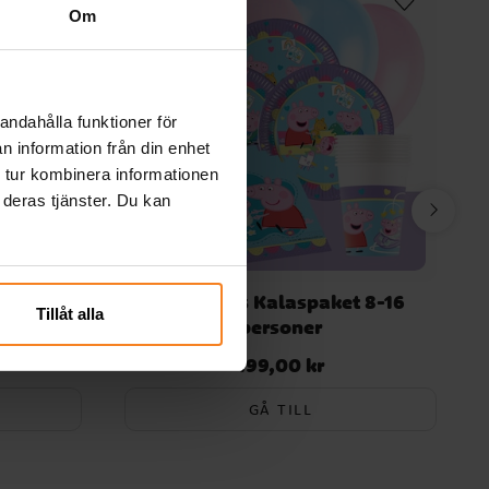
Om
andahålla funktioner för
n information från din enhet
 tur kombinera informationen
 deras tjänster. Du kan
paket 8-
Greta Gris Kalaspaket 8-16
Tillåt alla
personer
199,00 kr
Pris
:
199,00 kr
GÅ TILL