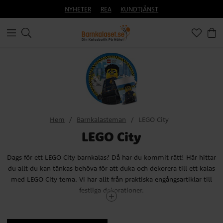
NYHETER
REA
KUNDTJÄNST
Hem
Barnkalasteman
LEGO City
LEGO City
Dags för ett LEGO City barnkalas? Då har du kommit rätt! Här hittar
du allt du kan tänkas behöva för att duka och dekorera till ett kalas
med LEGO City tema. Vi har allt från praktiska engångsartiklar till
festliga dekorationer.
Hur fixar man ett minnesvärt Lego City