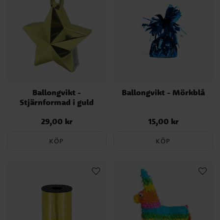
Ballongvikt -
Ballongvikt - Mörkblå
Stjärnformad i guld
29,00 kr
15,00 kr
Pris
:
29,00 kr
Pris
:
15,00 kr
KÖP
KÖP