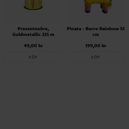
Presentsnöre,
Pinata - Burro Rainbow 55
Guldmetallic 225 m
cm
49,00 kr
199,00 kr
Pris
:
49,00 kr
Pris
:
199,00 kr
KÖP
KÖP