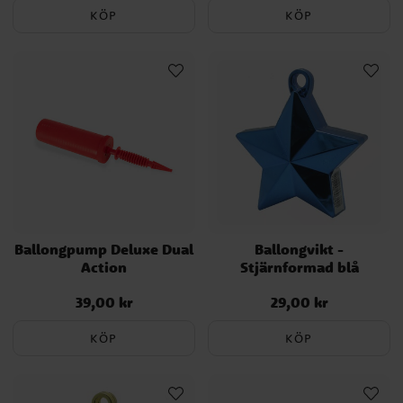
KÖP
KÖP
Ballongpump Deluxe Dual
Ballongvikt -
Action
Stjärnformad blå
39,00 kr
29,00 kr
Pris
:
39,00 kr
Pris
:
29,00 kr
KÖP
KÖP