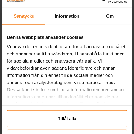
39,00 kr
29,00 kr
Pris
:
39,00 kr
Pris
:
29,00 kr
Samtycke
Information
Om
GÅ TILL
GÅ TILL
Denna webbplats använder cookies
Andra köpte även
Vi använder enhetsidentifierare för att anpassa innehållet
och annonserna till användarna, tillhandahålla funktioner
för sociala medier och analysera vår trafik. Vi
vidarebefordrar även sådana identifierare och annan
information från din enhet till de sociala medier och
annons- och analysföretag som vi samarbetar med.
Dessa kan i sin tur kombinera informationen med annan
information som du har tillhandahållit eller som de har
samlat in när du har använt deras tjänster. Du kan
närsomhelst ändra ditt samtycke.
Tillåt alla
Sifferballonger Lila 86
Serpentiner - Vit
Ha
cm