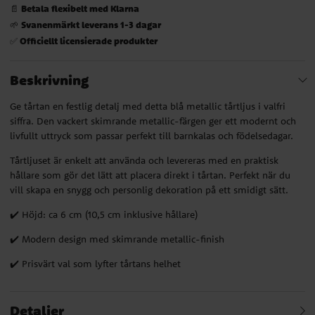
Betala flexibelt med Klarna
📄
Svanenmärkt leverans 1-3 dagar
🌱
Officiellt licensierade produkter
✅
Beskrivning
Ge tårtan en festlig detalj med detta blå metallic tårtljus i valfri
siffra. Den vackert skimrande metallic-färgen ger ett modernt och
livfullt uttryck som passar perfekt till barnkalas och födelsedagar.
Tårtljuset är enkelt att använda och levereras med en praktisk
hållare som gör det lätt att placera direkt i tårtan. Perfekt när du
vill skapa en snygg och personlig dekoration på ett smidigt sätt.
✔️ Höjd: ca 6 cm (10,5 cm inklusive hållare)
✔️ Modern design med skimrande metallic-finish
✔️ Prisvärt val som lyfter tårtans helhet
Detaljer