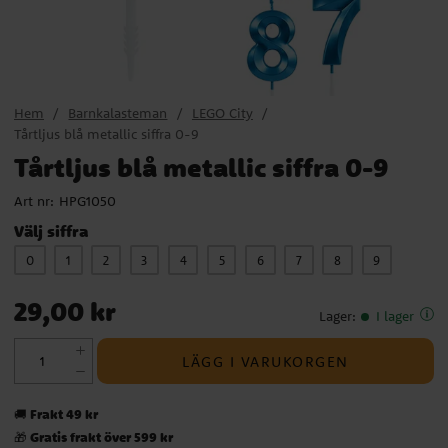
Hem
Barnkalasteman
LEGO City
Tårtljus blå metallic siffra 0-9
Tårtljus blå metallic siffra 0-9
Art nr:
HPG1050
Välj siffra
0
1
2
3
4
5
6
7
8
9
Pris
:
29,00 kr
29,00 kr
Lager
:
I lager
LÄGG I VARUKORGEN
Frakt 49 kr
🚚
Gratis frakt över 599 kr
🎁