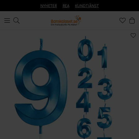
NYHETER
REA
KUNDTJÄNST