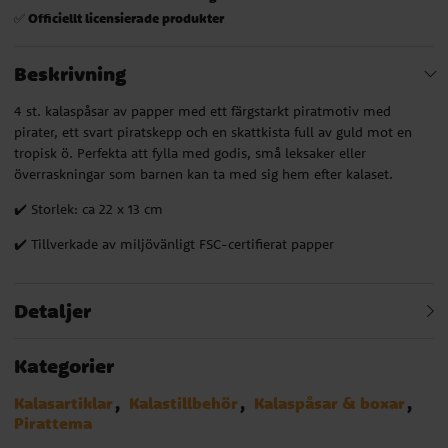
Officiellt licensierade produkter
✅
Beskrivning
4 st. kalaspåsar av papper med ett färgstarkt piratmotiv med
pirater, ett svart piratskepp och en skattkista full av guld mot en
tropisk ö. Perfekta att fylla med godis, små leksaker eller
överraskningar som barnen kan ta med sig hem efter kalaset.
✔️ Storlek: ca 22 x 13 cm
✔️ Tillverkade av miljövänligt FSC-certifierat papper
Detaljer
Kategorier
Kalasartiklar
Kalastillbehör
Kalaspåsar & boxar
Pirattema