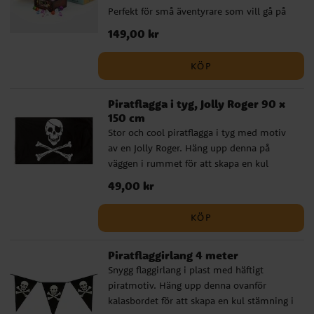
Perfekt för små äventyrare som vill gå på
skattjakt eller bara ha en spännande
Pris
149,00 kr
:
149,00 kr
leksak. Skattkistan kan även användas som
en dekorativ detalj på ett pirattema-kalas
KÖP
eller som en rolig gåva.
Piratflagga i tyg, Jolly Roger 90 x
150 cm
Stor och cool piratflagga i tyg med motiv
av en Jolly Roger. Häng upp denna på
väggen i rummet för att skapa en kul
stämning när det är kalas. Flaggan är ca 90
Pris
49,00 kr
:
49,00 kr
x 150 cm stor.
KÖP
Piratflaggirlang 4 meter
Snygg flaggirlang i plast med häftigt
piratmotiv. Häng upp denna ovanför
kalasbordet för att skapa en kul stämning i