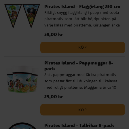
ca 33 x 33 cm stora utvikta.
Pirates Island - Flaggirlang 230 cm
Riktigt snygg flaggirlang i papp med coola
piratmotiv som lätt blir höjdpunkten på
varje kalas med pirattema. Girlangen är ca
2,3 meter lång och varje vimpel är ca 24,5
Pris
59,00 kr
:
59,00 kr
cm hög.
KÖP
Pirates Island - Pappmuggar 8-
pack
8 st. pappmuggar med läckra piratmotiv
som passar fint till dukningen till kalaset
med roligt pirattema. Muggarna är ca 10
cm höga och rymmer ca 200 ml.
Pris
29,00 kr
:
29,00 kr
Muggarna är tillverkade av FSC-märkt
papper.
KÖP
Pirates Island - Tallrikar 8-pack