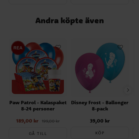
Andra köpte även
Paw Patrol - Kalaspaket
Disney Frost - Ballonger
A
8-24 personer
8-pack
189,00 kr
39,00 kr
Nuvarande pris
:
Pris
:
39,00 kr
199,00 kr
189,00 kr
Tidigare pris
:
199,00 kr
KÖP
GÅ TILL