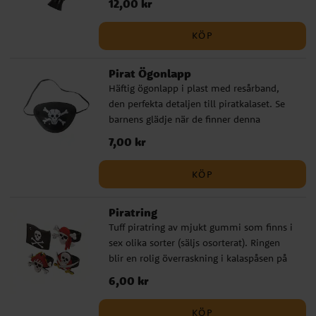
Pris
12,00 kr
:
12,00 kr
och säljs styckvis.
KÖP
Pirat Ögonlapp
Häftig ögonlapp i plast med resårband,
den perfekta detaljen till piratkalaset. Se
barnens glädje när de finner denna
ögonlapp i kalaspåsen! Pris avser 1 st.
Pris
7,00 kr
:
7,00 kr
ögonlapp. Ögonlappen är ca 8 x 6 cm stor.
KÖP
Piratring
Tuff piratring av mjukt gummi som finns i
sex olika sorter (säljs osorterat). Ringen
blir en rolig överraskning i kalaspåsen på
piratkalaset! Piratringen är ca 1,5 cm i
Pris
6,00 kr
:
6,00 kr
innermått och passar de flesta barn, ca 3x3
cm stor. Säljs styckvis, osorterat.
KÖP