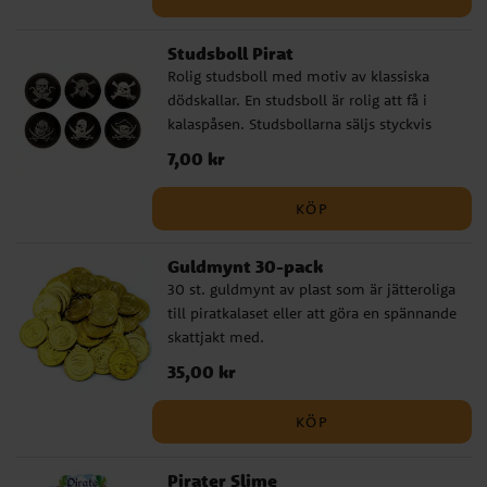
Studsboll Pirat
Rolig studsboll med motiv av klassiska
dödskallar. En studsboll är rolig att få i
kalaspåsen. Studsbollarna säljs styckvis
osorterade. Priset avser 1 st.
Pris
7,00 kr
:
7,00 kr
KÖP
Guldmynt 30-pack
30 st. guldmynt av plast som är jätteroliga
till piratkalaset eller att göra en spännande
skattjakt med.
Pris
35,00 kr
:
35,00 kr
KÖP
Pirater Slime