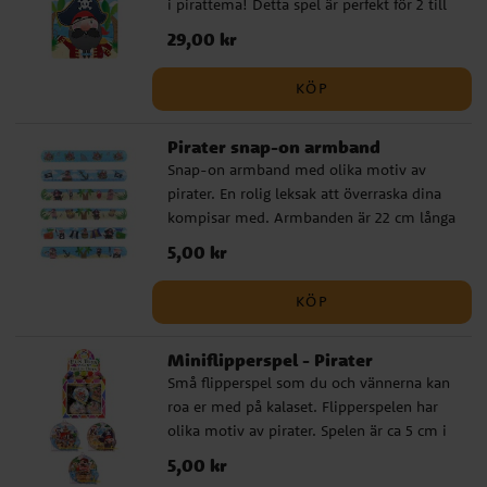
i pirattema! Detta spel är perfekt för 2 till
12 deltagare och blir en rolig aktivitet där
Pris
29,00 kr
:
29,00 kr
man ska sätta piratens ögonlapp på rätt
plats medan man har en ögonbindel på
KÖP
sig. Spelet inkluderar en spelplan (poster),
en ögonbindel och 12 klistermärken.
Pirater snap-on armband
Snap-on armband med olika motiv av
pirater. En rolig leksak att överraska dina
kompisar med. Armbanden är 22 cm långa
och 3 cm breda. De säljs osorterade och
Pris
5,00 kr
:
5,00 kr
styckvis.
KÖP
Miniflipperspel - Pirater
Små flipperspel som du och vännerna kan
roa er med på kalaset. Flipperspelen har
olika motiv av pirater. Spelen är ca 5 cm i
diameter och säljs osorterade och styckvis.
Pris
5,00 kr
:
5,00 kr
Ej lämpliga för barn under 3 år.