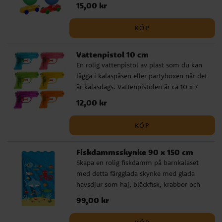
lufttrycket. Uppskattad och annorlunda
Pris
15,00 kr
:
15,00 kr
sak att få i kalaspåsen. Bilarna har olika
färger/utseende och de säljs osorterade
KÖP
och individuellt förpackade. Reservballong
medföljer. Leksaken är inte lämplig för
Vattenpistol 10 cm
barn under 3 år.
En rolig vattenpistol av plast som du kan
lägga i kalaspåsen eller partyboxen när det
är kalasdags. Vattenpistolen är ca 10 x 7
cm stor och finns i olika färger. Säljs
Pris
12,00 kr
:
12,00 kr
osorterade och styckvis.
KÖP
Fiskdammsskynke 90 x 150 cm
Skapa en rolig fiskdamm på barnkalaset
med detta färgglada skynke med glada
havsdjur som haj, bläckfisk, krabbor och
fiskar. Det sätter stämningen direkt och
Pris
99,00 kr
:
99,00 kr
gör fiskdammen extra inbjudande.
Spänningen när barnen fiskar upp