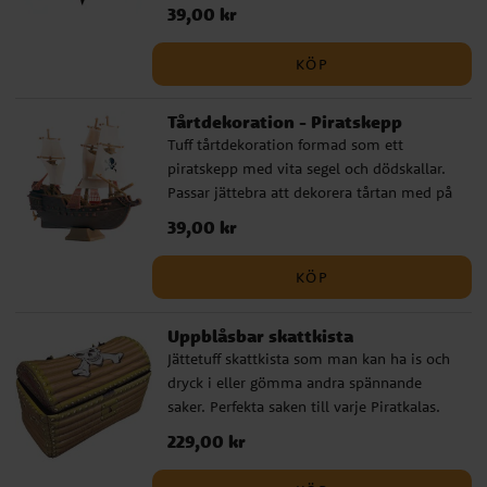
rummet. Girlangen är ca 4 meter lång.
Pris
39,00 kr
:
39,00 kr
KÖP
Tårtdekoration - Piratskepp
Tuff tårtdekoration formad som ett
piratskepp med vita segel och dödskallar.
Passar jättebra att dekorera tårtan med på
ditt piratkalas. Din tårta kommer att sticka
Pris
39,00 kr
:
39,00 kr
ut. Piratskeppet är ca 12 x 12 cm stort.
KÖP
Uppblåsbar skattkista
Jättetuff skattkista som man kan ha is och
dryck i eller gömma andra spännande
saker. Perfekta saken till varje Piratkalas.
Skattkistan har motiv av en dödskalle på
Pris
229,00 kr
:
229,00 kr
locket. Kistan är av plast och är ca 64 cm
bred.