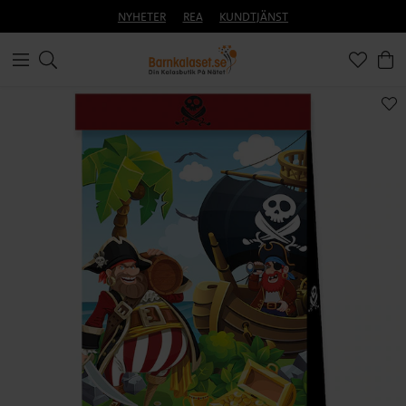
NYHETER
REA
KUNDTJÄNST