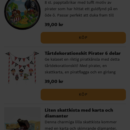
8 st. papptallrikar med tufft motiv av
pirater som har hittat ett guldfynd på en
öde ö. Passar perfekt att duka fram till
piratkalaset. Tallrikarna är ca 23 cm i
Pris
39,00 kr
:
39,00 kr
diameter.
KÖP
Tårtdekorationskit Pirater 6 delar
Ge kalaset en riktig piratkänsla med detta
tårtdekorationskit! Med pirater, en
skattkarta, en piratflagga och en girlang
blir tårtan en del av ett spännande
Pris
39,00 kr
:
39,00 kr
sjörövaräventyr. Girlangen är 20 cm hög,
medan tårtdekorationerna är mellan 5,5
KÖP
och 12 cm – perfekt för små sjörövare som
älskar piratkalas!
Liten skattkista med karta och
diamanter
Denna charmiga lilla skattkista kommer
med en karta och skimrande diamanter.