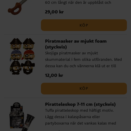
60 cm långt när den är uppblåst och
blåses lättast upp med vanlig luft.
Pris
29,00 kr
:
29,00 kr
KÖP
Piratmasker av mjukt foam
(styckvis)
Skojiga piratmasker av mjukt
skummaterial i fem olika utföranden. Med
dessa kan du och vännerna klä ut er till
tuffa pirater på ditt kalas. Maskerna är
Pris
12,00 kr
:
12,00 kr
bekväma och håller sig på plats med hjälp
av ett resårband. Maskerna säljs
KÖP
osorterade och styckvis.
Piratteleskop 7-11 cm (styckvis)
Tuffa piratteleskop med häftigt motiv.
Lägg dessa i kalaspåsarna eller
partyboxarna när det vankas kalas med
pirattema. Teleskopen är ca 7-11 cm stora