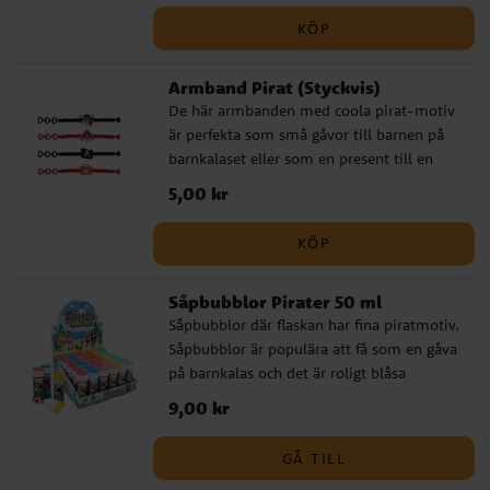
KÖP
Armband Pirat (Styckvis)
De här armbanden med coola pirat-motiv
är perfekta som små gåvor till barnen på
barnkalaset eller som en present till en
vän. Armbanden finns i fyra olika varianter
Pris
5,00 kr
:
5,00 kr
men de säljs osorterade och styckvis så
det blir en överraskning vilken du får.
KÖP
Armbanden är justerbara i längd och är
tillverkade av plast.
Såpbubblor Pirater 50 ml
Såpbubblor där flaskan har fina piratmotiv.
Såpbubblor är populära att få som en gåva
på barnkalas och det är roligt blåsa
bubblor tillsammans. Priset är per styck
Pris
9,00 kr
:
9,00 kr
och flaskan innehåller 50 ml.
GÅ TILL