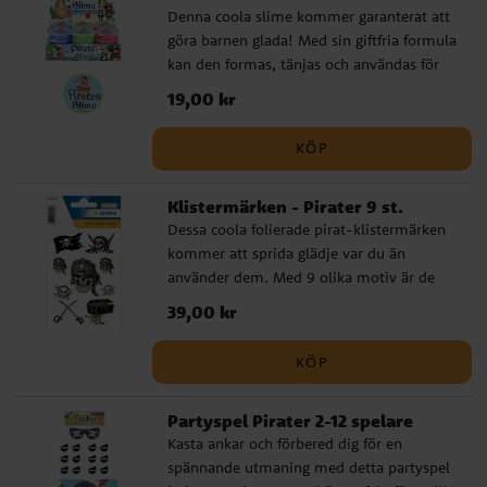
Denna coola slime kommer garanterat att
göra barnen glada! Med sin giftfria formula
kan den formas, tänjas och användas för
att minska stress. Och med sin lilla storlek
Pris
19,00 kr
:
19,00 kr
på 7 x 2 cm är den perfekt att lägga i
kalaspåsen och sedan ge till kompisarna.
KÖP
Men det är inte allt! Denna slime kommer
också i en rund burk med ett coolt
Klistermärken - Pirater 9 st.
piratmotiv på toppen som gör den extra
Dessa coola folierade pirat-klistermärken
speciell. Så om du vill ge dina barn en
kommer att sprida glädje var du än
rolig och minnesvärd upplevelse på deras
använder dem. Med 9 olika motiv är de
kalas så är denna slime det perfekta valet.
perfekta för att dekorera
Förpackningen innehåller 40 gram slime
Pris
39,00 kr
:
39,00 kr
anteckningsböcker, brev, inbjudningar eller
och säljs osorterade och styckvis. Så varför
bara för att ge som en liten uppmuntrande
inte köpa flera och se vilka coola
KÖP
gåva. Dessa klistermärken är en rolig och
kreationer dina barn kan skapa?
lekfull detalj som alla kommer att älska.
Partyspel Pirater 2-12 spelare
Kasta ankar och förbered dig för en
spännande utmaning med detta partyspel