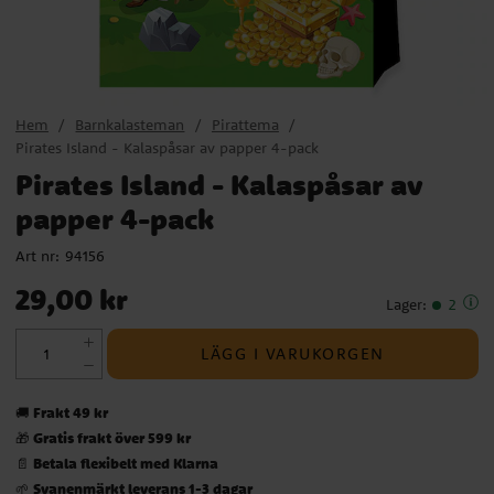
Hem
Barnkalasteman
Pirattema
Pirates Island - Kalaspåsar av papper 4-pack
Pirates Island - Kalaspåsar av
papper 4-pack
Art nr:
94156
Pris
:
29,00 kr
29,00 kr
Lager
:
2
LÄGG I VARUKORGEN
Frakt 49 kr
🚚
Gratis frakt över 599 kr
🎁
Betala flexibelt med Klarna
📄
Svanenmärkt leverans 1-3 dagar
🌱