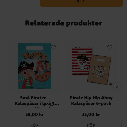
KÖP
Relaterade produkter
Små Pirater -
Pirate Hip Hip Ahoy
Kalaspåsar i lyxigt
Kalaspåsar 6-pack
papper 10-pack
59,00 kr
35,00 kr
Pris
:
59,00 kr
Pris
:
35,00 kr
KÖP
KÖP