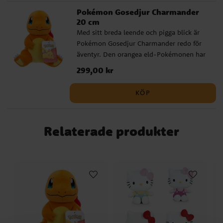
Pokémon Gosedjur Charmander
20 cm
Med sitt breda leende och pigga blick är
Pokémon Gosedjur Charmander redo för
äventyr. Den orangea eld-Pokémonen har
mjuka tassar och en trofast blick som lyser
Pris
299,00 kr
:
299,00 kr
upp barnrummet. En mjuk kramkompis
som gärna följer med på dagens alla lekar.
KÖP
Charmander är 20 cm hög och är tillverkad
av 100 % polyester. Officiellt licensierad
produkt.
Relaterade produkter