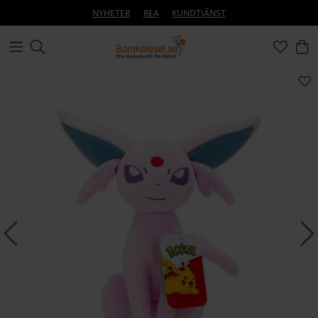
NYHETER
REA
KUNDTJÄNST