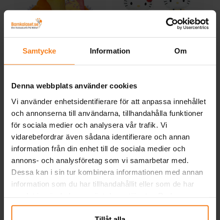
Pokémon Gosedjur
Hello Kitty Gosedjur 17
L
Charmander 20 cm
cm
St
Samtycke
Information
Om
299,00 kr
199,00 kr
Pris
:
299,00 kr
Pris
:
199,00 kr
Denna webbplats använder cookies
KÖP
KÖP
Vi använder enhetsidentifierare för att anpassa innehållet
och annonserna till användarna, tillhandahålla funktioner
Andra köpte även
för sociala medier och analysera vår trafik. Vi
vidarebefordrar även sådana identifierare och annan
information från din enhet till de sociala medier och
annons- och analysföretag som vi samarbetar med.
Dessa kan i sin tur kombinera informationen med annan
information som du har tillhandahållit eller som de har
samlat in när du har använt deras tjänster. Du kan
närsomhelst ändra ditt samtycke.
Tillåt alla