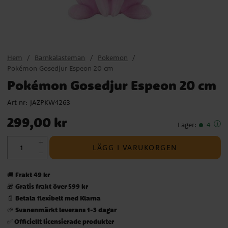
Hem
Barnkalasteman
Pokemon
Pokémon Gosedjur Espeon 20 cm
Pokémon Gosedjur Espeon 20 cm
Art nr:
JAZPKW4263
Pris
:
299,00 kr
299,00 kr
Lager
:
4
LÄGG I VARUKORGEN
Frakt 49 kr
🚚
Gratis frakt över 599 kr
🎁
Betala flexibelt med Klarna
📄
Svanenmärkt leverans 1-3 dagar
🌱
Officiellt licensierade produkter
✅