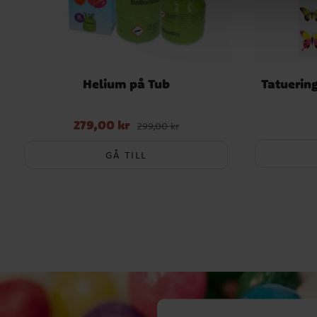
Helium på Tub
Tatuering
279,00 kr
Nuvarande pris
:
279,00 kr
Tidigare pris
:
299,00 kr
299,00 kr
GÅ TILL