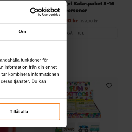
år
Stitch & Angel Kalaspaket 8-16
personer
189,00 kr
Nuvarande pris
:
189,00 kr
Tidigare pris
:
199,00 kr
199,00 kr
Om
GÅ TILL
andahålla funktioner för
n information från din enhet
 tur kombinera informationen
 deras tjänster. Du kan
Tillåt alla