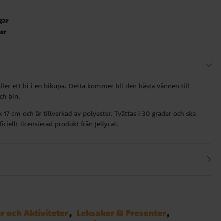
gar
ter
ler ett bi i en bikupa. Detta kommer bli den bästa vännen till
ch bin.
x 17 cm och är tillverkad av polyester. Tvättas i 30 grader och ska
iciellt licensierad produkt från Jellycat.
r och Aktiviteter
Leksaker & Presenter