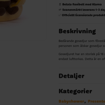
Betala flexibelt med Klarna
📄
Svanenmärkt leverans 1-3 da
🌱
Officiellt licensierade produk
✅
Beskrivning
Bedårande gosedjur som förestäl
personen som älskar gosedjur o
Gosedjuret har en storlek på 18 
endast lufttorkas. Detta är en off
Detaljer
Kategorier
Babyshower
Presente