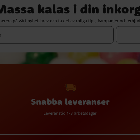
Massa kalas i din inkorg
erera på vårt nyhetsbrev och ta del av roliga tips, kampanjer och erbju
Snabba leveranser
Leveranstid 1-3 arbetsdagar