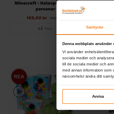
Minecraft - Kalaspaket 8-24
Spider
personer
189,00 kr
18
Nuvarande pris
:
189,00 kr
Tidigare pris
:
Nuvarande 
199,00 kr
199,00 kr
Samtycke
GÅ TILL
Denna webbplats använder 
Vi använder enhetsidentifierar
sociala medier och analysera 
till de sociala medier och a
med annan information som du 
närsomhelst ändra ditt samt
Avvisa