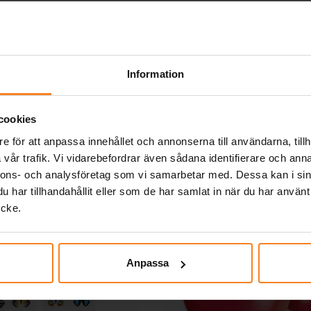
man Kalaspaket 8-16
Tårtljus Pixel 5-9 
personer
9,00 kr
25,00 kr
pris
:
189,00 kr
Tidigare pris
:
Pris
:
25,00 kr
199,00 kr
199,00 kr
Information
GÅ TILL
GÅ TILL
cookies
Andra köpte även
e för att anpassa innehållet och annonserna till användarna, tillh
vår trafik. Vi vidarebefordrar även sådana identifierare och anna
nnons- och analysföretag som vi samarbetar med. Dessa kan i sin
har tillhandahållit eller som de har samlat in när du har använt
ycke.
Anpassa