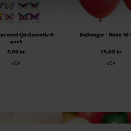
ar med fjärilsmotiv 6-
Ballonger - Röda 10
pack
5,00 kr
29,00 kr
Pris
:
5,00 kr
Pris
:
29,00 kr
KÖP
KÖP