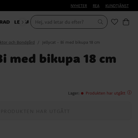
NYHETER
REA
KUNDTJÄNST
RAD
LEKSAKER & PRESENTER
ktor och Bondgård
Jellycat - Bi med bikupa 18 cm
 Bi med bikupa 18 cm
Lager
:
Produkten har utgått
PRODUKTEN HAR UTGÅTT