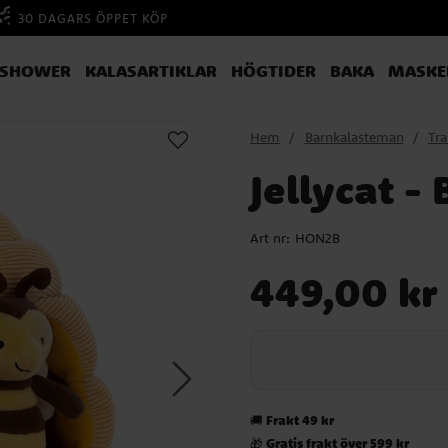
30 DAGARS ÖPPET KÖP
YSHOWER
KALASARTIKLAR
HÖGTIDER
BAKA
MASKE
Hem
Barnkalasteman
Tra
Jellycat -
Art nr:
HON2B
Pris
:
449,00 kr
449,00 kr
Frakt 49 kr
🚚
Gratis frakt över 599 kr
🎁