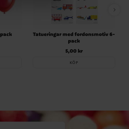
-pack
Tatueringar med fordonsmotiv 6-
pack
5,00 kr
Pris
:
5,00 kr
KÖP