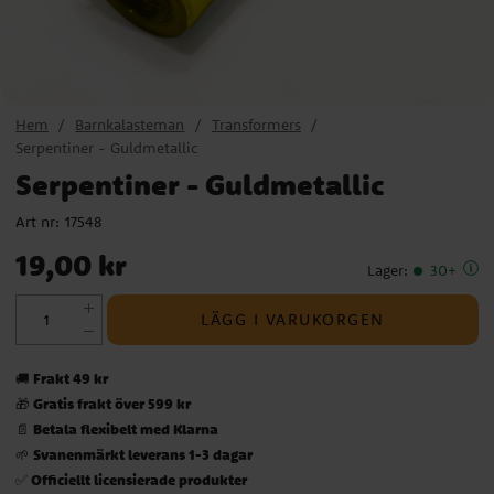
Hem
Barnkalasteman
Transformers
Serpentiner - Guldmetallic
Serpentiner - Guldmetallic
Art nr:
17548
Pris
:
19,00 kr
19,00 kr
Lager
:
30+
LÄGG I VARUKORGEN
Frakt 49 kr
🚚
Gratis frakt över 599 kr
🎁
Betala flexibelt med Klarna
📄
Svanenmärkt leverans 1-3 dagar
🌱
Officiellt licensierade produkter
✅