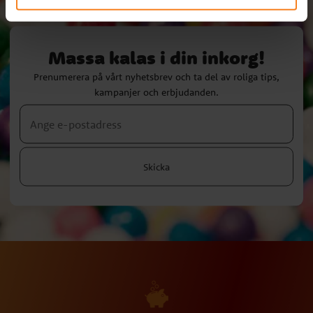
Massa kalas i din inkorg!
Prenumerera på vårt nyhetsbrev och ta del av roliga tips,
kampanjer och erbjudanden.
Skicka