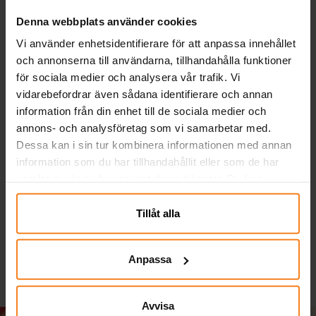
Denna webbplats använder cookies
Vi använder enhetsidentifierare för att anpassa innehållet
och annonserna till användarna, tillhandahålla funktioner
för sociala medier och analysera vår trafik. Vi
vidarebefordrar även sådana identifierare och annan
information från din enhet till de sociala medier och
annons- och analysföretag som vi samarbetar med.
Dessa kan i sin tur kombinera informationen med annan
Sifferballonger Lila 86
Tårtljus med guldglitter
Ha
information som du har tillhandahållit eller som de har
cm
siffra 0-9
samlat in när du har använt deras tjänster. Du kan
närsomhelst ändra ditt samtycke.
49,00 kr
39,00 kr
Pris
:
49,00 kr
Pris
:
39,00 kr
Tillåt alla
GÅ TILL
GÅ TILL
Anpassa
Avvisa