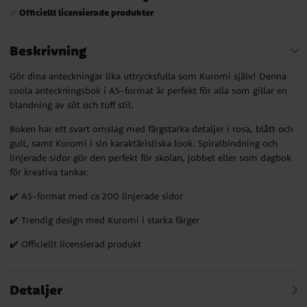
Officiellt licensierade produkter
✅
Beskrivning
Gör dina anteckningar lika uttrycksfulla som Kuromi själv! Denna
coola anteckningsbok i A5-format är perfekt för alla som gillar en
blandning av söt och tuff stil.
Boken har ett svart omslag med färgstarka detaljer i rosa, blått och
gult, samt Kuromi i sin karaktäristiska look. Spiralbindning och
linjerade sidor gör den perfekt för skolan, jobbet eller som dagbok
för kreativa tankar.
✔️ A5-format med ca 200 linjerade sidor
✔️ Trendig design med Kuromi i starka färger
✔️ Officiellt licensierad produkt
Detaljer