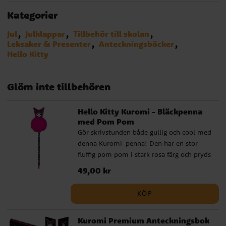
Kategorier
Jul
Julklappar
Tillbehör till skolan
Leksaker & Presenter
Anteckningsböcker
Hello Kitty
Glöm inte tillbehören
Hello Kitty Kuromi - Bläckpenna
med Pom Pom
Gör skrivstunden både gullig och cool med
denna Kuromi-penna! Den har en stor
fluffig pom pom i stark rosa färg och pryds
av en 3D-figur av Kuromi på toppen. En
Pris
49,00 kr
:
49,00 kr
perfekt penna för den som gillar Hello
Kitty-universumet och vill ha lite attityd i
KÖP
pennskrinet. ✔️ Fluffig pom pom och
Kuromi i 3D-design ✔️ Skön att hålla och
Kuromi Premium Anteckningsbok
enkel att skriva med ✔️ Officiellt