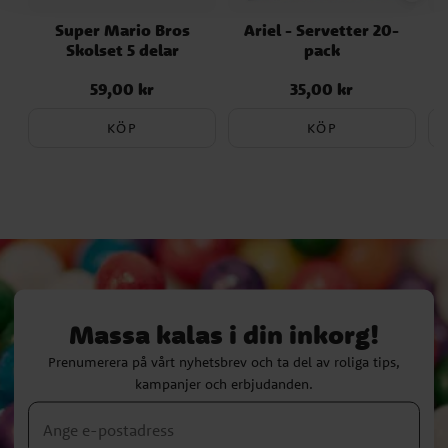
Super Mario Bros
Ariel - Servetter 20-
S
Skolset 5 delar
pack
59,00 kr
35,00 kr
Pris
:
59,00 kr
Pris
:
35,00 kr
KÖP
KÖP
Massa kalas i din inkorg!
Prenumerera på vårt nyhetsbrev och ta del av roliga tips,
kampanjer och erbjudanden.