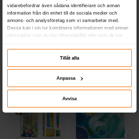
vidarebefordrar även sådana identifierare och annan
information från din enhet till de sociala medier och
Kuromi Premium
Hello Kitty Premium
Anteckningsbok A5
Anteckningsbok A5
annons- och analysföretag som vi samarbetar med.
Dessa kan i sin tur kombinera informationen med annan
129,00 kr
129,00 kr
Pris
:
129,00 kr
Pris
:
129,00 kr
information som du har tillhandahållit eller som de har
samlat in när du har använt deras tjänster. Du kan
KÖP
KÖP
närsomhelst ändra ditt samtycke.
Tillåt alla
Andra köpte även
Anpassa
Avvisa