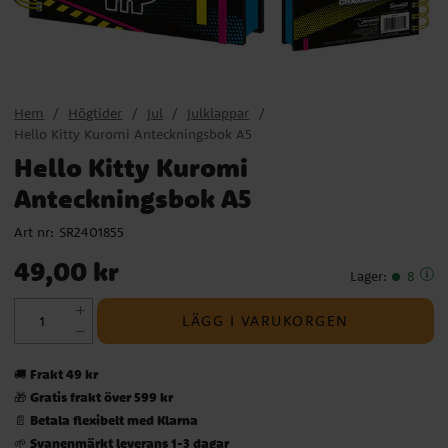
Hem
Högtider
Jul
Julklappar
Hello Kitty Kuromi Anteckningsbok A5
Hello Kitty Kuromi
Anteckningsbok A5
Art nr:
SR2401855
Pris
:
49,00 kr
49,00 kr
Lager
:
8
LÄGG I VARUKORGEN
Frakt 49 kr
🚚
Gratis frakt över 599 kr
🎁
Betala flexibelt med Klarna
📄
Svanenmärkt leverans 1-3 dagar
🌱