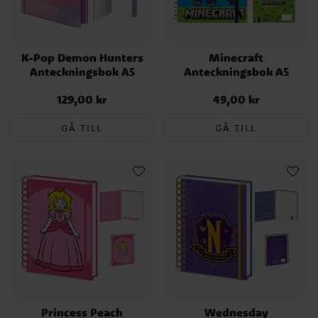
K-Pop Demon Hunters
Minecraft
Anteckningsbok A5
Anteckningsbok A5
129,00 kr
49,00 kr
Pris
:
129,00 kr
Pris
:
49,00 kr
GÅ TILL
GÅ TILL
Princess Peach
Wednesday