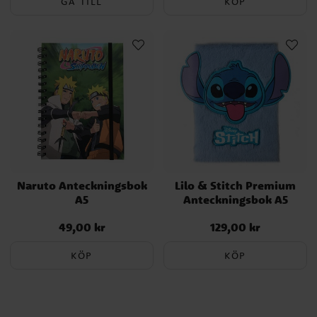
GÅ TILL
KÖP
Naruto Anteckningsbok
Lilo & Stitch Premium
A5
Anteckningsbok A5
49,00 kr
129,00 kr
Pris
:
49,00 kr
Pris
:
129,00 kr
KÖP
KÖP