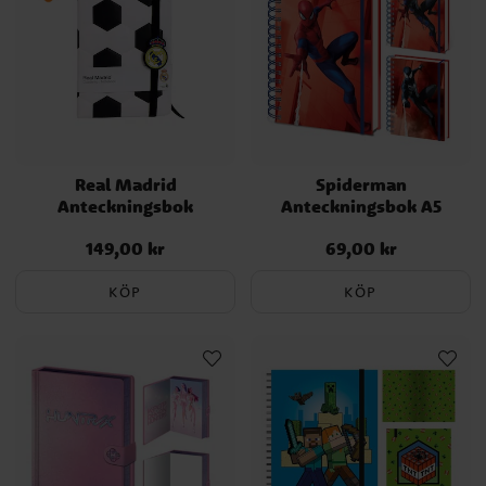
Real Madrid
Spiderman
Anteckningsbok
Anteckningsbok A5
149,00 kr
69,00 kr
Pris
:
149,00 kr
Pris
:
69,00 kr
KÖP
KÖP