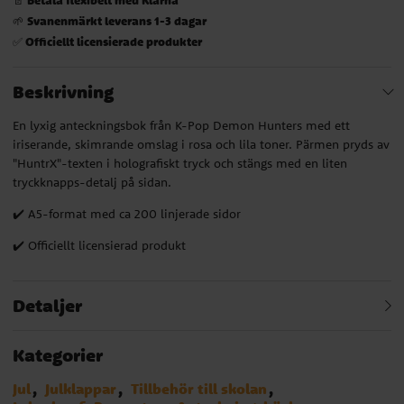
Svanenmärkt leverans 1-3 dagar
🌱
Officiellt licensierade produkter
✅
Beskrivning
En lyxig anteckningsbok från K-Pop Demon Hunters med ett
iriserande, skimrande omslag i rosa och lila toner. Pärmen pryds av
"HuntrX"-texten i holografiskt tryck och stängs med en liten
tryckknapps-detalj på sidan.
✔️ A5-format med ca 200 linjerade sidor
✔️ Officiellt licensierad produkt
Detaljer
Kategorier
Jul
Julklappar
Tillbehör till skolan