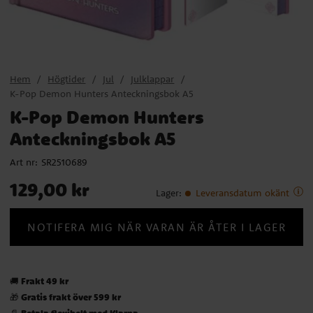
Hem
Högtider
Jul
Julklappar
K-Pop Demon Hunters Anteckningsbok A5
K-Pop Demon Hunters
Anteckningsbok A5
Art nr:
SR2510689
Pris
:
129,00 kr
129,00 kr
Lager
:
Leveransdatum okänt
NOTIFERA MIG NÄR VARAN ÄR ÅTER I LAGER
Frakt 49 kr
🚚
Gratis frakt över 599 kr
🎁
Betala flexibelt med Klarna
📄