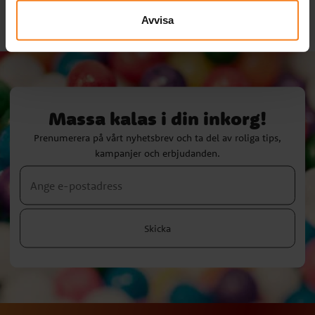
Avvisa
Massa kalas i din inkorg!
Prenumerera på vårt nyhetsbrev och ta del av roliga tips,
kampanjer och erbjudanden.
Skicka