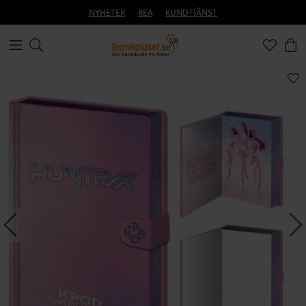
NYHETER
REA
KUNDTJÄNST