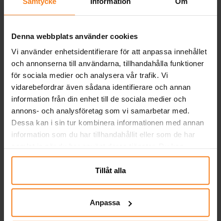
Samtycke
Information
Om
Andra köpte även
Denna webbplats använder cookies
Vi använder enhetsidentifierare för att anpassa innehållet
och annonserna till användarna, tillhandahålla funktioner
för sociala medier och analysera vår trafik. Vi
vidarebefordrar även sådana identifierare och annan
information från din enhet till de sociala medier och
annons- och analysföretag som vi samarbetar med.
Dessa kan i sin tur kombinera informationen med annan
information som du har tillhandahållit eller som de har
samlat in när du har använt deras tjänster. Du kan
K-Pop Demon Hunters
Serpentiner - Ljusrosa
närsomhelst ändra ditt samtycke.
Kalaspaket 8-16
Tillåt alla
personer
199,00 kr
19,00 kr
Pris
:
199,00 kr
Pris
:
19,00 kr
GÅ TILL
KÖP
Anpassa