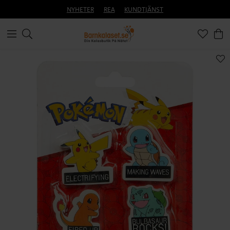
NYHETER
REA
KUNDTJÄNST