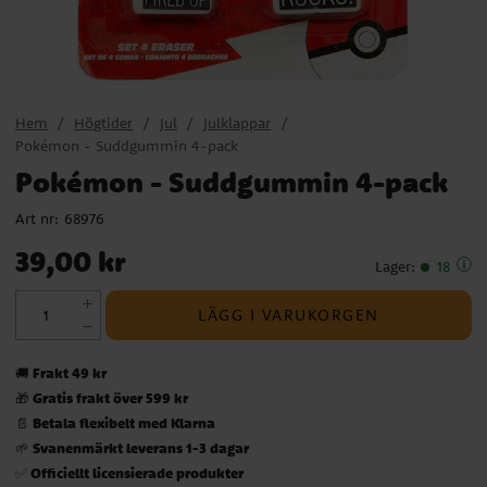
Hem
Högtider
Jul
Julklappar
Pokémon - Suddgummin 4-pack
Pokémon - Suddgummin 4-pack
Art nr:
68976
Pris
:
39,00 kr
39,00 kr
Lager
:
18
LÄGG I VARUKORGEN
Frakt 49 kr
🚚
Gratis frakt över 599 kr
🎁
Betala flexibelt med Klarna
📄
Svanenmärkt leverans 1-3 dagar
🌱
Officiellt licensierade produkter
✅