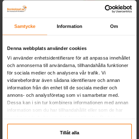
Suddgummin
Greta Gris -
S
Dinosaurier 4-pack
Suddgummin 4-pack
Samtycke
Information
Om
35,00 kr
39,00 kr
Pris
:
35,00 kr
Pris
:
39,00 kr
KÖP
KÖP
Denna webbplats använder cookies
Vi använder enhetsidentifierare för att anpassa innehållet
Andra köpte även
och annonserna till användarna, tillhandahålla funktioner
för sociala medier och analysera vår trafik. Vi
vidarebefordrar även sådana identifierare och annan
information från din enhet till de sociala medier och
annons- och analysföretag som vi samarbetar med.
Dessa kan i sin tur kombinera informationen med annan
information som du har tillhandahållit eller som de har
samlat in när du har använt deras tjänster. Du kan
närsomhelst ändra ditt samtycke.
Tillåt alla