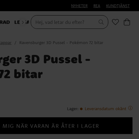
NYHETER
REA
KUNDTJÄNST
RAD
LEKSAKER & PRESENTER
klappar
Ravensburger 3D Pussel - Pokémon 72 bitar
ger 3D Pussel -
2 bitar
Lager
:
Leveransdatum okänt
 MIG NÄR VARAN ÄR ÅTER I LAGER