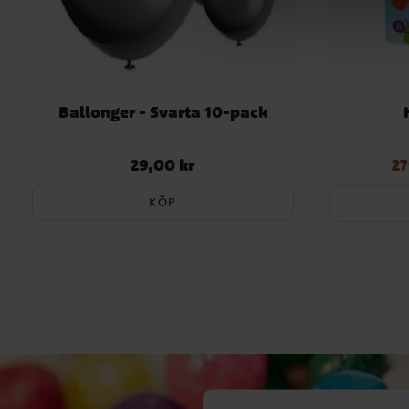
Ballonger - Svarta 10-pack
29,00 kr
27
Pris
:
29,00 kr
Nuvarande 
KÖP