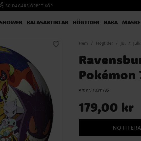
30 DAGARS ÖPPET KÖP
YSHOWER
KALASARTIKLAR
HÖGTIDER
BAKA
MASKE
Hem
Högtider
Jul
Jul
Ravensbur
Pokémon 7
Art nr:
10311785
Pris
:
179,00 kr
179,00 kr
NOTIFERA