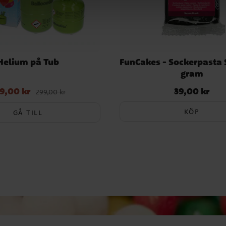
Helium på Tub
FunCakes - Sockerpasta 
gram
9,00 kr
39,00 kr
pris
:
279,00 kr
Tidigare pris
:
Pris
:
39,00 kr
299,00 kr
299,00 kr
KÖP
GÅ TILL