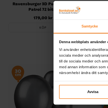
Ravensburger 3D Pussel, Paw
Ravensbur
Patrol 72 bitar
179,00 kr
Pris
:
179,00 kr
Samtycke
KÖP
Denna webbplats använder 
Vi använder enhetsidentifierar
sociala medier och analysera 
till de sociala medier och a
med annan information som du 
närsomhelst ändra ditt samt
Avvisa