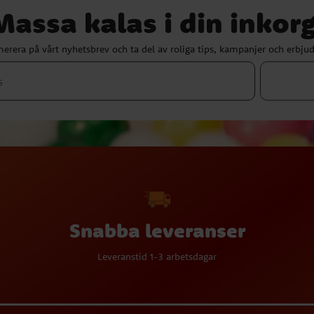
Massa kalas i din inkorg
erera på vårt nyhetsbrev och ta del av roliga tips, kampanjer och erbju
Snabba leveranser
Leveranstid 1-3 arbetsdagar