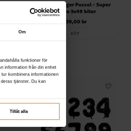
onic The
Ravensburger Pussel - Super
ar
Mario 3x49 bitar
139,00 kr
Pris
:
139,00 kr
Om
KÖP
andahålla funktioner för
n information från din enhet
 tur kombinera informationen
 deras tjänster. Du kan
Tillåt alla