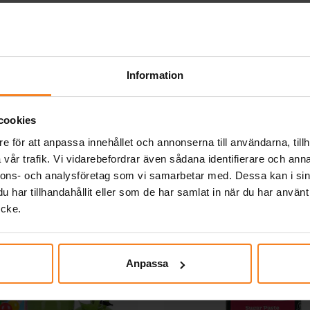
ger 3D Pussel - Stitch
Ravensburger Pussel - S
77 bitar
Hedgehog 500 bit
299,00 kr
149,00 kr
Pris
:
299,00 kr
Pris
:
149,00 kr
Information
KÖP
KÖP
cookies
Andra köpte även
e för att anpassa innehållet och annonserna till användarna, tillh
vår trafik. Vi vidarebefordrar även sådana identifierare och anna
nnons- och analysföretag som vi samarbetar med. Dessa kan i sin
har tillhandahållit eller som de har samlat in när du har använt
ycke.
Anpassa