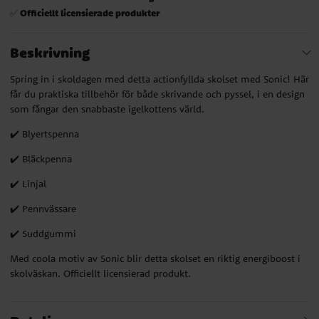
Officiellt licensierade produkter
✅
Beskrivning
Spring in i skoldagen med detta actionfyllda skolset med Sonic! Här
får du praktiska tillbehör för både skrivande och pyssel, i en design
som fångar den snabbaste igelkottens värld.
✔️ Blyertspenna
✔️ Bläckpenna
✔️ Linjal
✔️ Pennvässare
✔️ Suddgummi
Med coola motiv av Sonic blir detta skolset en riktig energiboost i
skolväskan. Officiellt licensierad produkt.