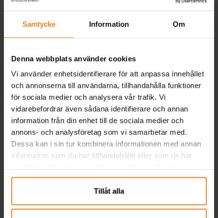
59,00 kr
59,00 kr
Pris
:
59,00 kr
Pris
:
59,00 kr
Samtycke
Information
Om
KÖP
KÖP
Denna webbplats använder cookies
Andra köpte även
Vi använder enhetsidentifierare för att anpassa innehållet
och annonserna till användarna, tillhandahålla funktioner
för sociala medier och analysera vår trafik. Vi
vidarebefordrar även sådana identifierare och annan
information från din enhet till de sociala medier och
annons- och analysföretag som vi samarbetar med.
Dessa kan i sin tur kombinera informationen med annan
information som du har tillhandahållit eller som de har
samlat in när du har använt deras tjänster. Du kan
närsomhelst ändra ditt samtycke.
Tillåt alla
Sonic the Hedgehog -
Educa Pussel - Lightyear
Kalaspåsar av papper 4-
2x48 bitar
F
pack