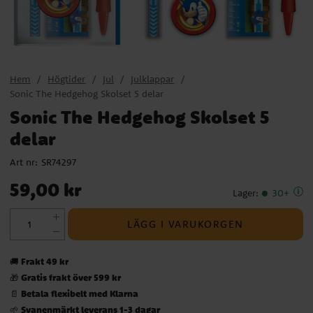
Hem
Högtider
Jul
Julklappar
Sonic The Hedgehog Skolset 5 delar
Sonic The Hedgehog Skolset 5
delar
Art nr:
SR74297
Pris
:
59,00 kr
59,00 kr
Lager
:
30+
LÄGG I VARUKORGEN
Frakt 49 kr
🚚
Gratis frakt över 599 kr
🎁
Betala flexibelt med Klarna
📄
Svanenmärkt leverans 1-3 dagar
🌱