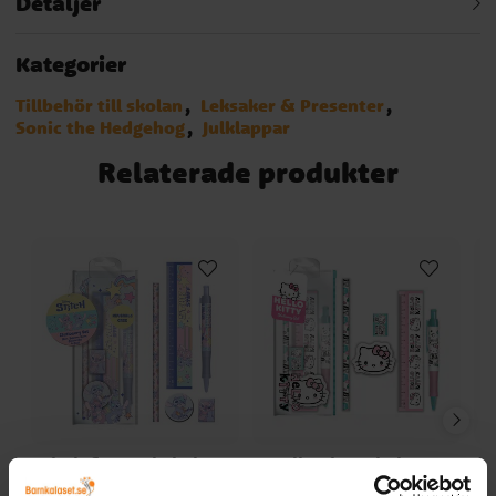
Detaljer
Kategorier
Tillbehör till skolan
Leksaker & Presenter
Sonic the Hedgehog
Julklappar
Relaterade produkter
Stitch & Angel Skolset 5
Hello Kitty Skolset 5
delar
delar