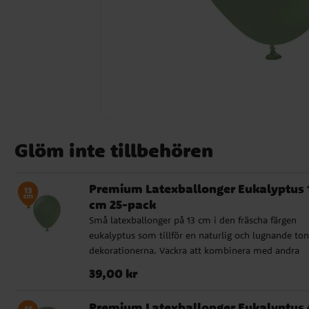
Glöm inte tillbehören
Premium Latexballonger Eukalyptus 
cm 25-pack
Små latexballonger på 13 cm i den fräscha färgen
eukalyptus som tillför en naturlig och lugnande ton 
dekorationerna. Vackra att kombinera med andra
gröna nyanser för en harmonisk och stilfull atmosfä
Pris
:
39,00 kr
39,00 kr
Dessa premium latexballonger är tillverkade av Kal
i Europa och består av 100% naturlig, biologiskt
Premium Latexballonger Eukalyptus 