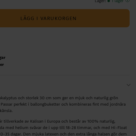
Lager
:
I lager
LÄGG I VARUKORGEN
gar
ter
eukalyptus och storlek 30 cm som ger en mjuk och naturlig grön
. Passar perfekt i ballongbuketter och kombineras fint med jordnära
 känsla.
 tillverkade av Kalisan i Europa och består av 100% naturlig,
llda med helium svävar de i upp till 18-28 timmar, och med Hi-Float
a 20-35 dagar. Den mjuka latexen och den extra långa halsen gör dem