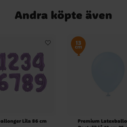
Andra köpte även
ballonger Lila 86 cm
Premium Latexballo