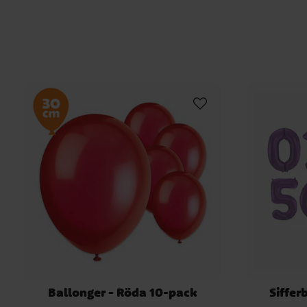
Ballonger - Röda 10-pack
Siffer