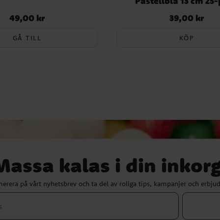
Pastellblå 13 cm 25
49,00 kr
39,00 kr
Pris
:
49,00 kr
Pris
:
39,00 kr
GÅ TILL
KÖP
Massa kalas i din inkorg
erera på vårt nyhetsbrev och ta del av roliga tips, kampanjer och erbju