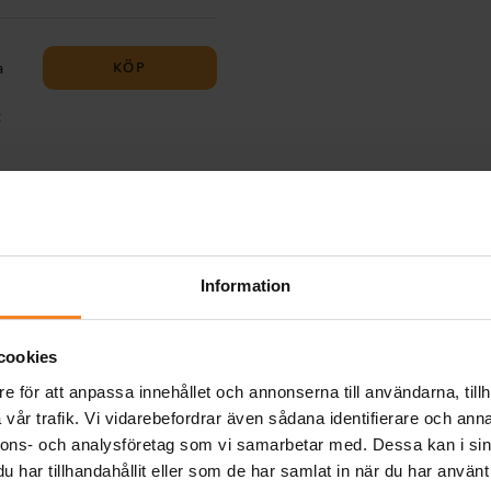
irka
s
t.
) -
 cm).
 Så
KÖP
a
arta
 så
t
ls
nan
gt
KÖP
ats
ller
oga
Information
r du
cookies
e för att anpassa innehållet och annonserna till användarna, tillh
Relaterade produkter
vår trafik. Vi vidarebefordrar även sådana identifierare och anna
nnons- och analysföretag som vi samarbetar med. Dessa kan i sin
har tillhandahållit eller som de har samlat in när du har använt
det