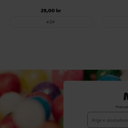
29,00 kr
Pris
:
29,00 kr
KÖP
Prenum