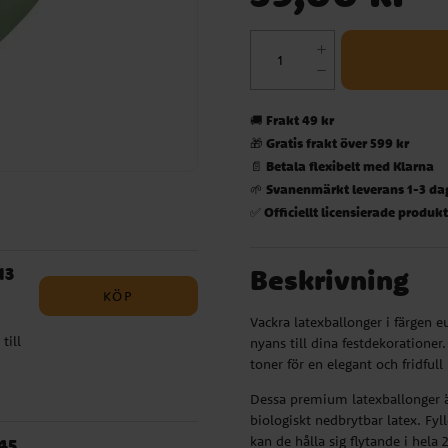
Frakt 49 kr
🚚
Gratis frakt över 599 kr
🎁
Betala flexibelt med Klarna
📄
Svanenmärkt leverans 1-3 da
🌱
Officiellt licensierade produk
✅
Beskrivning
13
KÖP
Vackra latexballonger i färgen 
till
nyans till dina festdekorationer
toner för en elegant och fridfull
r.
Dessa premium latexballonger är
isan
biologiskt nedbrytbar latex. Fy
kan de hålla sig flytande i hel
45