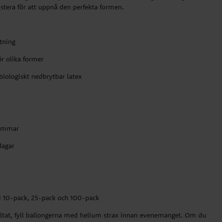
stera för att uppnå den perfekta formen.
ytning
ör olika former
biologiskt nedbrytbar latex
timmar
dagar
 i 10-pack, 25-pack och 100-pack
ultat, fyll ballongerna med helium strax innan evenemanget. Om du