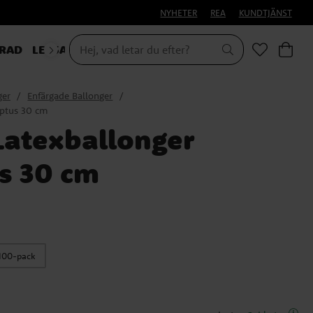
NYHETER
REA
KUNDTJÄNST
RAD
LEKSAKER & PRESENTER
ger
Enfärgade Ballonger
yptus 30 cm
atexballonger
s 30 cm
100-pack