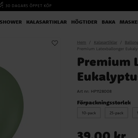
30 DAGARS ÖPPET KÖP
YSHOWER
KALASARTIKLAR
HÖGTIDER
BAKA
MASKE
Hem
Kalasartiklar
Ballon
Premium Latexballonger Eukal
Premium L
Eukalyptu
Art nr:
HP1128008
Förpackningsstorlek
10-pack
25-pack
Pris
:
39,00 kr
39,00 kr