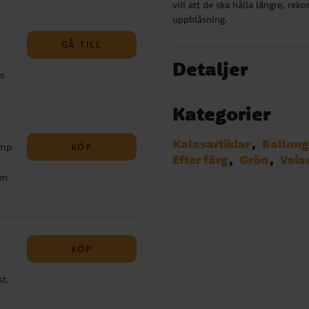
lla
vill att de ska hålla längre, r
.
uppblåsning.
juk
g.
assa
e av
GÅ TILL
ta
Detaljer
n
m
t:
et
cm,
Kategorier
g,
a
Kalasartiklar
Ballong
tt
KÖP
ump
25
Efter färg
Grön
Vaia
n:
g.
en
t
lla
sar
för
KÖP
 30
m) -
st.
m
da:
ub