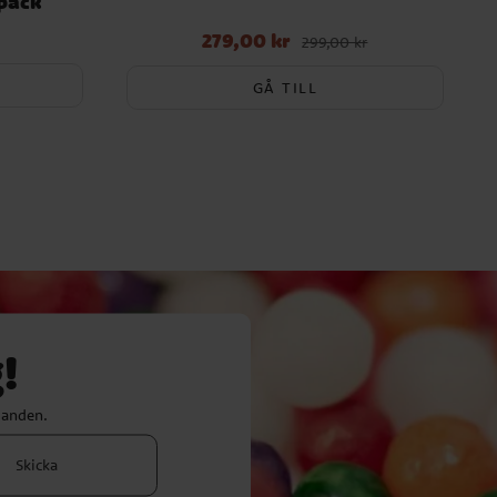
-pack
279,00 kr
Nuvarande pris
:
279,00 kr
Tidigare pris
:
299,00 kr
299,00 kr
GÅ TILL
!
danden.
Skicka