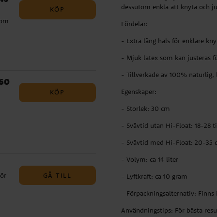
dessutom enkla att knyta och ju
KÖP
h
som
 -
Fördelar:
om
- Extra lång hals för enklare kn
- Mjuk latex som kan justeras f
- Tillverkade av 100% naturlig, 
att
 60
m
Egenskaper:
KÖP
Den
- Storlek: 30 cm
- Svävtid utan Hi-Float: 18-28 
 den
ras
are
- Svävtid med Hi-Float: 20-35 
k.
isan
- Volym: ca 14 liter
vtid
GÅ TILL
hör
- Lyftkraft: ca 10 gram
er
 38-
m
- Förpackningsalternativ: Finns
a
Användningstips: För bästa res
kr
tt