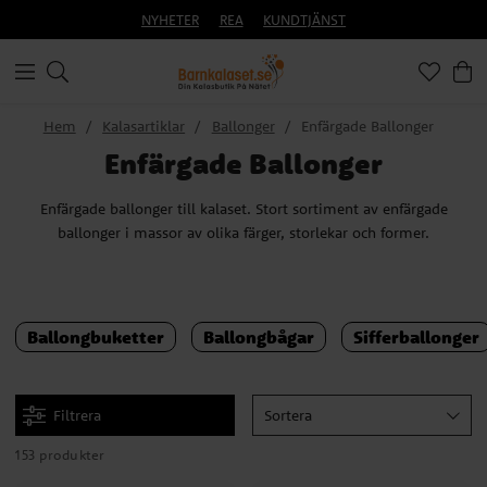
NYHETER
REA
KUNDTJÄNST
Hem
Kalasartiklar
Ballonger
Enfärgade Ballonger
Enfärgade Ballonger
Enfärgade ballonger till kalaset. Stort sortiment av enfärgade
ballonger i massor av olika färger, storlekar och former.
Ballongbuketter
Ballongbågar
Sifferballonger
Filtrera
Sortera
153 produkter