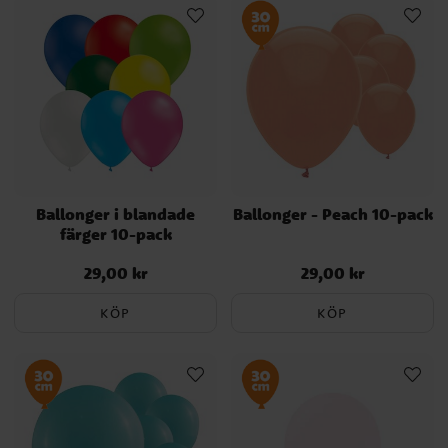
Ballonger i blandade
Ballonger - Peach 10-pack
färger 10-pack
29,00 kr
29,00 kr
Pris
:
29,00 kr
Pris
:
29,00 kr
KÖP
KÖP