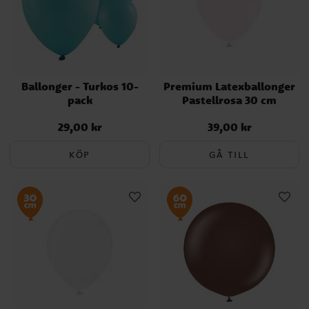
Ballonger - Turkos 10-
Premium Latexballonger
pack
Pastellrosa 30 cm
29,00 kr
39,00 kr
Pris
:
29,00 kr
Pris
:
39,00 kr
KÖP
GÅ TILL