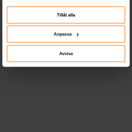
samlat in när du har använt deras tjänster. Du kan
närsomhelst ändra ditt samtycke.
Tillåt alla
Anpassa
Avvisa