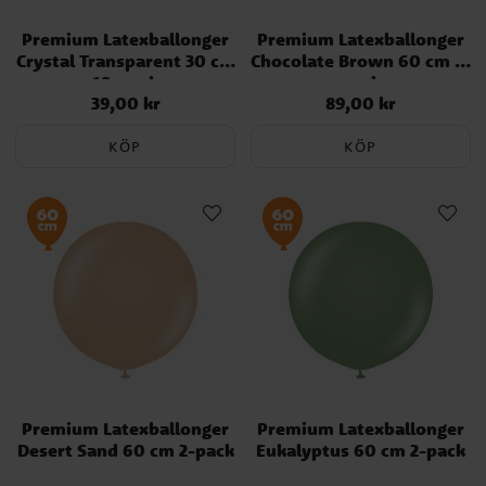
Premium Latexballonger
Premium Latexballonger
Crystal Transparent 30 cm
Chocolate Brown 60 cm 2-
10-pack
pack
39,00 kr
89,00 kr
Pris
:
39,00 kr
Pris
:
89,00 kr
KÖP
KÖP
Premium Latexballonger
Premium Latexballonger
Desert Sand 60 cm 2-pack
Eukalyptus 60 cm 2-pack