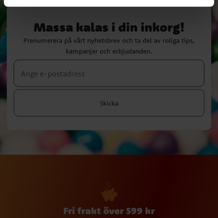
Massa kalas i din inkorg!
Prenumerera på vårt nyhetsbrev och ta del av roliga tips,
kampanjer och erbjudanden.
Skicka
Fri frakt över 599 kr