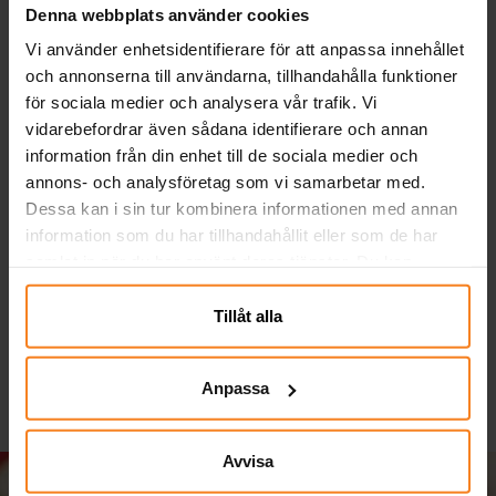
Denna webbplats använder cookies
Vi använder enhetsidentifierare för att anpassa innehållet
och annonserna till användarna, tillhandahålla funktioner
för sociala medier och analysera vår trafik. Vi
vidarebefordrar även sådana identifierare och annan
information från din enhet till de sociala medier och
annons- och analysföretag som vi samarbetar med.
Dessa kan i sin tur kombinera informationen med annan
Dinosaurie - Kalaspåsar
Dinosaurie - Tallrikar
D
information som du har tillhandahållit eller som de har
i papper 10-pack
10-pack
samlat in när du har använt deras tjänster. Du kan
49,00 kr
39,00 kr
Pris
:
49,00 kr
Pris
:
39,00 kr
närsomhelst ändra ditt samtycke.
Tillåt alla
KÖP
KÖP
Anpassa
Avvisa