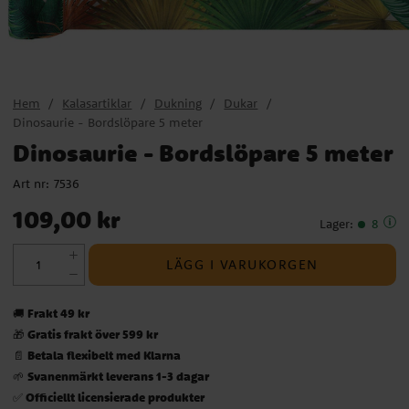
Hem
Kalasartiklar
Dukning
Dukar
Dinosaurie - Bordslöpare 5 meter
Dinosaurie - Bordslöpare 5 meter
Art nr:
7536
Pris
:
109,00 kr
109,00 kr
Lager
:
8
LÄGG I VARUKORGEN
Frakt 49 kr
🚚
Gratis frakt över 599 kr
🎁
Betala flexibelt med Klarna
📄
Svanenmärkt leverans 1-3 dagar
🌱
Officiellt licensierade produkter
✅