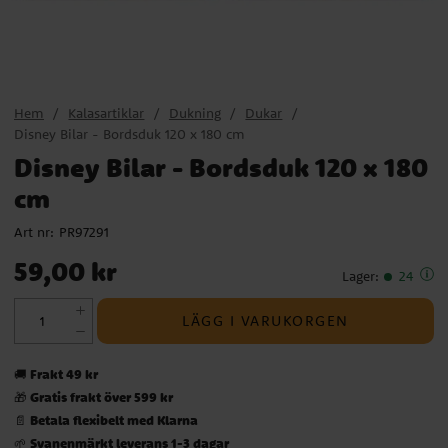
Hem
Kalasartiklar
Dukning
Dukar
Disney Bilar - Bordsduk 120 x 180 cm
Disney Bilar - Bordsduk 120 x 180
cm
Art nr:
PR97291
Pris
:
59,00 kr
59,00 kr
Lager
:
24
LÄGG I VARUKORGEN
Frakt 49 kr
🚚
Gratis frakt över 599 kr
🎁
Betala flexibelt med Klarna
📄
Svanenmärkt leverans 1-3 dagar
🌱