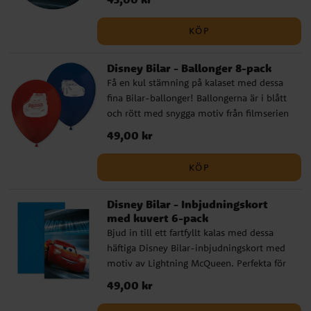
miljövänligt papper och har en diameter
på ca 20 cm.
KÖP
Disney Bilar - Ballonger 8-pack
Få en kul stämning på kalaset med dessa
fina Bilar-ballonger! Ballongerna är i blått
och rött med snygga motiv från filmserien
Bilar, en perfekt dekoration som gör
Pris
49,00 kr
:
49,00 kr
barnkalaset extra festligt. Ballongerna blir
ca 30 cm i diameter uppblåsta och kan
KÖP
fyllas med både luft och helium. För
enklare uppblåsning rekommenderar vi att
Disney Bilar - Inbjudningskort
använda en ballongpump. ✔️ Diameter: ca
med kuvert 6-pack
30 cm uppblåsta ✔️ Kan fyllas med luft
Bjud in till ett fartfyllt kalas med dessa
eller helium ✔️ 8-pack i blandade färger ✔️
häftiga Disney Bilar-inbjudningskort med
Officiellt licensierad Disneyprodukt
motiv av Lightning McQueen. Perfekta för
barn som älskar racing och vill samla
Pris
49,00 kr
:
49,00 kr
vännerna till en spännande
födelsedagsfest. I förpackningen ingår även