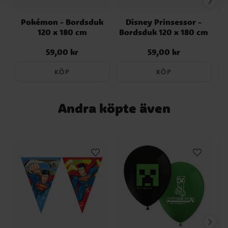
Pokémon - Bordsduk
Disney Prinsessor -
P
120 x 180 cm
Bordsduk 120 x 180 cm
59,00 kr
59,00 kr
Pris
:
59,00 kr
Pris
:
59,00 kr
KÖP
KÖP
Andra köpte även