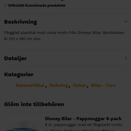
Officiellt licensierade produkter
✅
Beskrivning
Färgglad plastduk med coola motiv från Disneys Bilar. Bordsduken
är 120 x 180 cm stor.
Detaljer
Kategorier
Kalasartiklar
Dukning
Dukar
Bilar - Cars
Glöm inte tillbehören
Disney Bilar - Pappmuggar 8-pack
8 st. pappmuggar med ett färgstarkt motiv
av Blixten McQueen från Disneyfilmen