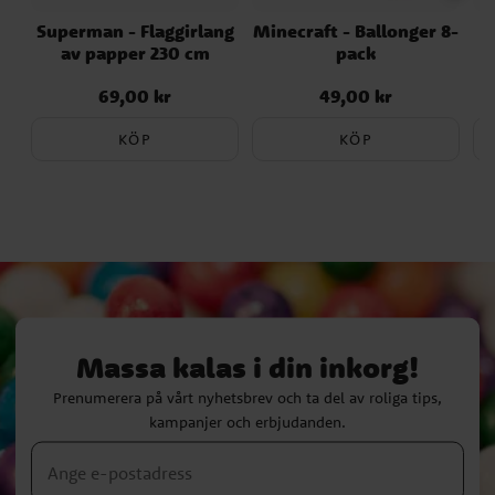
Superman - Flaggirlang
Minecraft - Ballonger 8-
av papper 230 cm
pack
69,00 kr
49,00 kr
Pris
:
69,00 kr
Pris
:
49,00 kr
KÖP
KÖP
Massa kalas i din inkorg!
Prenumerera på vårt nyhetsbrev och ta del av roliga tips,
kampanjer och erbjudanden.