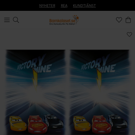
NYHETER
REA
KUNDTJÄNST