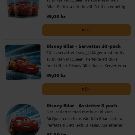
Bilar. Perfekta när du vill få till en enhetlig
och rolig dukning på kalaset med Bilar-
Pris
39,00 kr
:
39,00 kr
tema. Muggarna är tillverkade av
miljövänligt FSC-certifierat papper, är cirka
KÖP
10 cm höga och rymmer ca 200 ml.
Disney Bilar - Servetter 20-pack
20 st. servetter i snygga färger med motiv
av Blixten McQueen. Perfekta att duka
med till ett Disney Bilar-kalas. Servetterna
är tillverkade av miljövänligt FSC-
Pris
39,00 kr
:
39,00 kr
certifierat papper, har två lager och är ca
33 x 33 cm stora utvikta.
KÖP
Disney Bilar - Assietter 8-pack
8 st. assietter med motiv av Blixten
McQueen och hans vän från Bilar-serien.
Perfekta till ett lekfullt kalas. Assietterna
är tillverkade av FSC-certifierat,
Pris
45,00 kr
:
45,00 kr