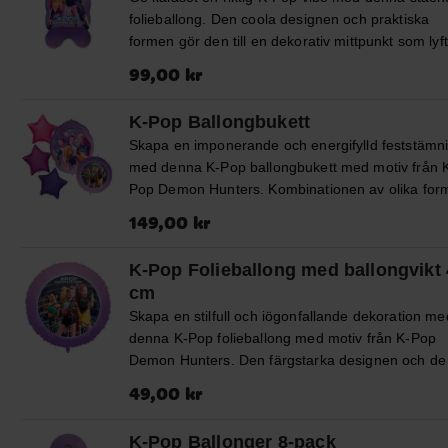
ballongsnöre på ca 1,5 meter. ✔️ Kan fyllas med l
folieballong. Den coola designen och praktiska
eller helium ✔️ Inkluderar sugrör och vitt
formen gör den till en dekorativ mittpunkt som lyf
ballongsnöre (ca 1,5 m)
hela festmiljön utan att behöva hängas upp eller
Pris
:
99,00 kr
99,00 kr
fyllas med helium. Höjd ca 80 cm.
K-Pop Ballongbukett
Skapa en imponerande och energifylld feststämn
med denna K-Pop ballongbukett med motiv från 
Pop Demon Hunters. Kombinationen av olika for
och färger ger ett dynamiskt uttryck som direkt dr
Pris
:
149,00 kr
149,00 kr
blickarna till sig och blir ett självklart blickfång på
kalaset. Ballongbuketten innehåller 1 supershape
K-Pop Folieballong med ballongvikt
ballong (58 x 70 cm), 3 stjärnformade folieballon
cm
(46 cm) samt 1 rund folieballong (46 cm i diamete
Skapa en stilfull och iögonfallande dekoration me
Förpackningen innehåller sugrör för enkel
denna K-Pop folieballong med motiv från K-Pop
uppblåsning samt ett vitt ballongsnöre på ca 1,5
Demon Hunters. Den färgstarka designen och de
meter, så att du snabbt kan skapa en komplett o
coola detaljerna ger kalaset en modern känsla,
snygg dekoration.
Pris
:
49,00 kr
49,00 kr
samtidigt som den medföljande ballongvikten gör
den enkel att placera direkt där du vill ha den.
K-Pop Ballonger 8-pack