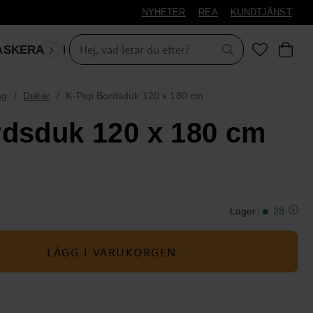
NYHETER
REA
KUNDTJÄNST
ASKERAD
LEKSAKER & PRESENTER
ng
Dukar
K-Pop Bordsduk 120 x 180 cm
dsduk 120 x 180 cm
Lager
:
28
LÄGG I VARUKORGEN