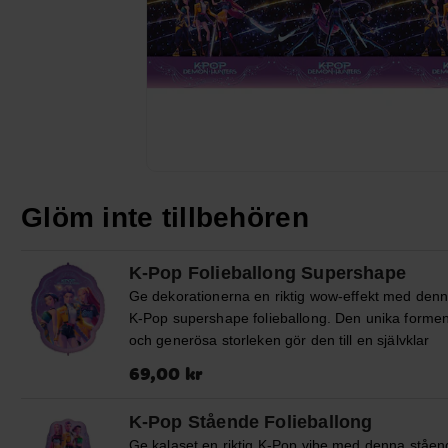
Glöm inte tillbehören
K-Pop Folieballong Supershape
Ge dekorationerna en riktig wow-effekt med den
K-Pop supershape folieballong. Den unika forme
och generösa storleken gör den till en självklar
mittpunkt som snabbt drar blickarna till sig.
Pris
:
69,00 kr
69,00 kr
Ballongen mäter ca 100 × 73 cm ouppblåst och k
fyllas med luft eller helium. Förpackningen innehå
K-Pop Stående Folieballong
sugrör för enkel uppblåsning samt ett vitt
Ge kalaset en riktig K-Pop vibe med denna ståe