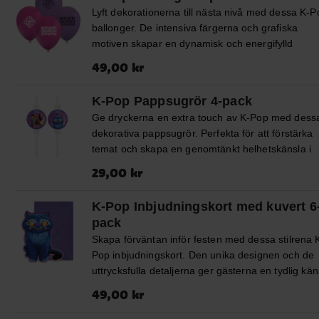
Ballongen är 46 cm i diameter och kan fyllas med 
Lyft dekorationerna till nästa nivå med dessa K-P
eller helium. Förpackningen innehåller ballongvikt
ballonger. De intensiva färgerna och grafiska
snöre (ca 1,5 m) och sugrör. ✔️ Kan fyllas med luf
motiven skapar en dynamisk och energifylld
eller helium ✔️ Inkluderar ballongvikt, snöre och
atmosfär som passar perfekt för ett kalas med K-
sugrör
Pris
:
49,00 kr
49,00 kr
Pop-tema. Ballongerna blir ca 30 cm i diameter n
dom är uppblåsta och går att fylla med luft och
K-Pop Pappsugrör 4-pack
helium. Om du blåser upp med luft rekommender
Ge dryckerna en extra touch av K-Pop med dess
vi att du använder en ballongpump.
dekorativa pappsugrör. Perfekta för att förstärka
temat och skapa en genomtänkt helhetskänsla i
dukningen. Sugrören är ca 21 cm långa och moti
Pris
:
29,00 kr
29,00 kr
är ca 6,5 cm i diameter.
K-Pop Inbjudningskort med kuvert 6
pack
Skapa förväntan inför festen med dessa stilrena 
Pop inbjudningskort. Den unika designen och de
uttrycksfulla detaljerna ger gästerna en tydlig kän
av temat redan innan kalaset börjar. Korten är ca
Pris
:
49,00 kr
49,00 kr
x 8 cm stora och förpackningen inkluderar även 6
lila kuvert.