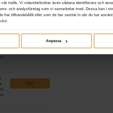
vår trafik. Vi vidarebefordrar även sådana identifierare och anna
KÖP
nnons- och analysföretag som vi samarbetar med. Dessa kan i sin
n
har tillhandahållit eller som de har samlat in när du har använt
n
ycke.
g
Anpassa
KÖP
ssa
n
kra
sla
a
om
k
n
KÖP
na
la
Den
å
na
. ✔️
en
sk,