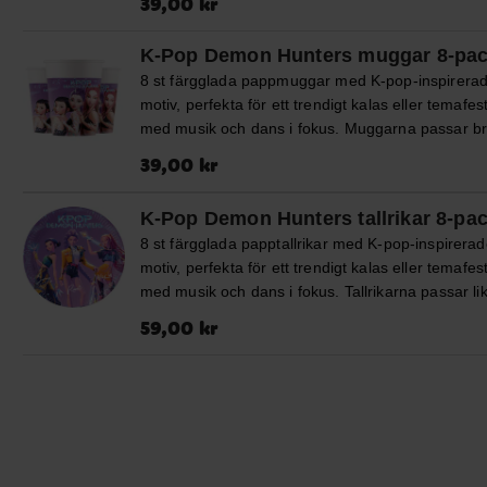
39,00 kr
33 x 33 cm utvikta. De är tillverkade av FSC-märk
för att göra kalaset ännu roligare.
papper, vilket innebär att materialet kommer från
K-Pop Demon Hunters muggar 8-pa
ansvarsfullt brukade skogar med hänsyn till både
8 st färgglada pappmuggar med K-pop-inspirera
miljö och människor.
motiv, perfekta för ett trendigt kalas eller temafes
med musik och dans i fokus. Muggarna passar b
till saft eller andra drycker och bidrar till en mode
Pris
:
39,00 kr
39,00 kr
och snygg dukning. Muggarna är tillverkade av 
märkt papper, vilket innebär att materialet komm
K-Pop Demon Hunters tallrikar 8-pa
från ansvarsfullt brukade skogar med hänsyn till
8 st färgglada papptallrikar med K-pop-inspirera
både miljö och människor. Muggarna rymmer ca
motiv, perfekta för ett trendigt kalas eller temafes
ml.
med musik och dans i fokus. Tallrikarna passar li
bra till mat, tårta och snacks och hjälper till att s
Pris
:
59,00 kr
59,00 kr
en riktigt snygg och modern dukning. Tallrikarna 
tillverkade av FSC-märkt papp, vilket innebär att
materialet kommer från ansvarsfullt brukade sko
med hänsyn till både miljö och människor. Diame
är ca 23 cm.