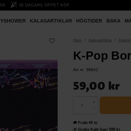
GAR
30 DAGARS ÖPPET KÖP
BYSHOWER
KALASARTIKLAR
HÖGTIDER
BAKA
M
Hem
Kalasartiklar
Dukni
K-Pop Bor
Art nr:
98642
Pris
:
59,00 kr
59,00 kr
🚚
Frakt 49 kr
🎁
Gratis frakt över 599 kr