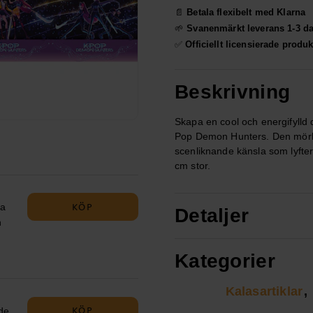
📄
Betala flexibelt med Klarna
🌱
Svanenmärkt leverans 1-3 d
✅
Officiellt licensierade produk
Beskrivning
Skapa en cool och energifylld
Pop Demon Hunters. Den mörka
scenliknande känsla som lyfter
cm stor.
KÖP
na
Detaljer
n
Kategorier
an
ller
Kalasartiklar
KÖP
nde