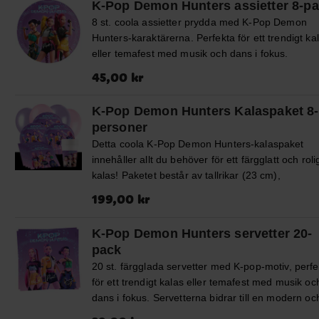
K-Pop Demon Hunters assietter 8-p
vilket gör dem lika praktiska som festliga. Använd
8 st. coola assietter prydda med K-Pop Demon
dem till mat, snacks eller låt varje gäst få ta med 
Hunters-karaktärerna. Perfekta för ett trendigt ka
en tallrik hem som ett kul minne från kalaset.
eller temafest med musik och dans i fokus.
Assietterna hjälper till att skapa en rolig dukning.
Pris
:
45,00 kr
45,00 kr
Assietterna är tillverkade av FSC-märkt papp, vilk
innebär att materialet kommer från ansvarsfullt
K-Pop Demon Hunters Kalaspaket 8
brukade skogar med hänsyn till både miljö och
personer
människor. Diametern är ca 20 cm.
Detta coola K-Pop Demon Hunters-kalaspaket
innehåller allt du behöver för ett färgglatt och roli
kalas! Paketet består av tallrikar (23 cm),
pappmuggar (200 ml) och servetter (33 x 33 cm) 
Pris
:
199,00 kr
199,00 kr
8 eller 16 personer. Dessutom ingår 10 ljusrosa 
10 ljuslila ballonger som skapar en härligt festlig
K-Pop Demon Hunters servetter 20-
stämning, samt en svart plastduk (137 x 274 cm)
pack
som gör dukningen komplett. Med ett färdigt
20 st. färgglada servetter med K-pop-motiv, perfe
kalaspaket går det snabbt och enkelt att ordna e
för ett trendigt kalas eller temafest med musik oc
födelsedag fylld med glada barn, lek och skratt.
dans i fokus. Servetterna bidrar till en modern oc
Komplettera gärna med kalaspåsar, partyboxar,
snygg dukning. Servetterna är 2-lagers och mäte
godis, småleksaker och andra K-Pop-dekoratione
Pris
:
39,00 kr