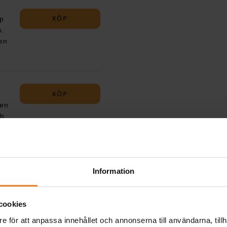
KÖP
op
s.
nen
a är
.
KÖP
nen
ch
kt
KÖP
Information
cookies
t
e för att anpassa innehållet och annonserna till användarna, tillh
h