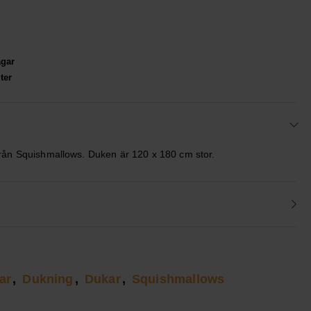
agar
ter
rån Squishmallows. Duken är 120 x 180 cm stor.
ar
Dukning
Dukar
Squishmallows