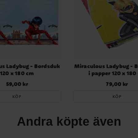
us Ladybug - Bordsduk
Miraculous Ladybug - 
120 x 180 cm
i papper 120 x 180
59,00 kr
79,00 kr
Pris
:
59,00 kr
Pris
:
79,00 kr
KÖP
KÖP
Andra köpte även