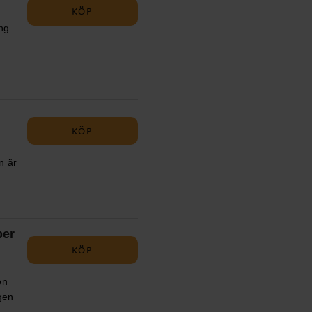
KÖP
ng
eter
en
r.
KÖP
n är
per
KÖP
on
ngen