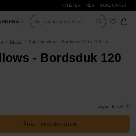
NYHETER
REA
KUNDTJÄNST
ASKERAD
LEKSAKER & PRESENTER
ng
Dukar
Squishmallows - Bordsduk 120 x 180 cm
lows - Bordsduk 120
Lager
:
30+
LÄGG I VARUKORGEN