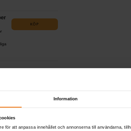
 cm
per
KÖP
v
liga
kade
KÖP
3 x
Information
k
KÖP
cookies
r i
g
e för att anpassa innehållet och annonserna till användarna, tillh
ema.