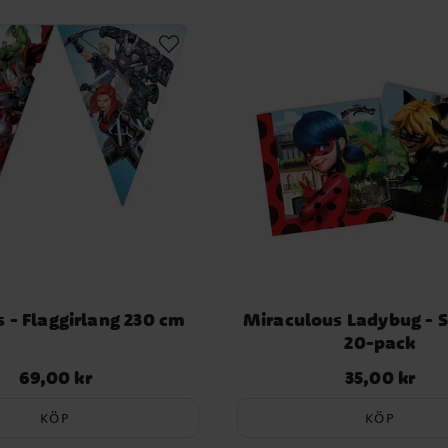
 - Flaggirlang 230 cm
Miraculous Ladybug - S
20-pack
69,00 kr
35,00 kr
Pris
:
69,00 kr
Pris
:
35,00 kr
KÖP
KÖP