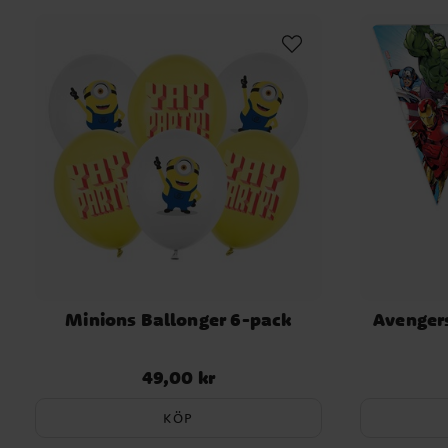
Minions Ballonger 6-pack
Avengers
49,00 kr
Pris
:
49,00 kr
KÖP