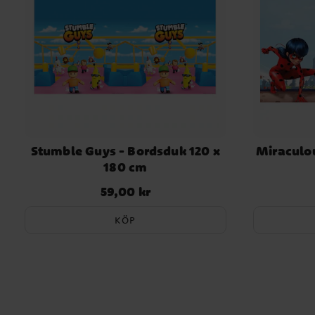
Stumble Guys - Bordsduk 120 x
Miraculo
180 cm
59,00 kr
Pris
:
59,00 kr
KÖP