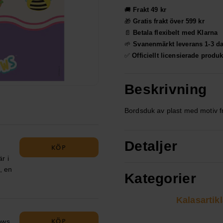
🚚
Frakt 49 kr
🎁
Gratis frakt över 599 kr
📄
Betala flexibelt med Klarna
🌱
Svanenmärkt leverans 1-3 d
✅
Officiellt licensierade produk
Beskrivning
Bordsduk av plast med motiv f
Detaljer
KÖP
r i
, en
Kategorier
igt.
Kalasartikl
Om
KÖP
ows.