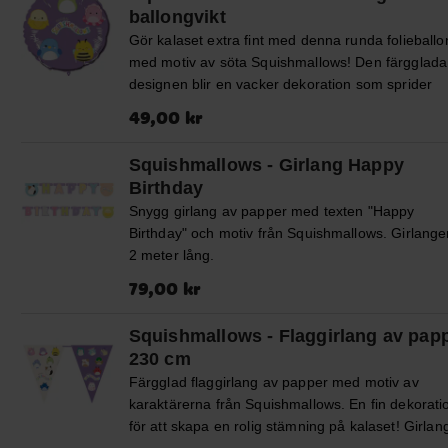
ballongvikt
Gör kalaset extra fint med denna runda folieballo
med motiv av söta Squishmallows! Den färgglada
designen blir en vacker dekoration som sprider
glädje på barnkalaset. Ballongen är 46 cm i diam
Pris
:
49,00 kr
49,00 kr
och kan fyllas med luft eller helium. Förpackning
innehåller ballongvikt, snöre (ca 1,5 m) och sugrö
Squishmallows - Girlang Happy
✔️ Kan fyllas med luft eller helium ✔️ Inkluderar
Birthday
ballongvikt, snöre och sugrör
Snygg girlang av papper med texten "Happy
Birthday" och motiv från Squishmallows. Girlange
2 meter lång.
Pris
:
79,00 kr
79,00 kr
Squishmallows - Flaggirlang av pap
230 cm
Färgglad flaggirlang av papper med motiv av
karaktärerna från Squishmallows. En fin dekorati
för att skapa en rolig stämning på kalaset! Girla