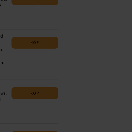
5
ed
KÖP
sa
rer.
fekt
KÖP
ows.
t