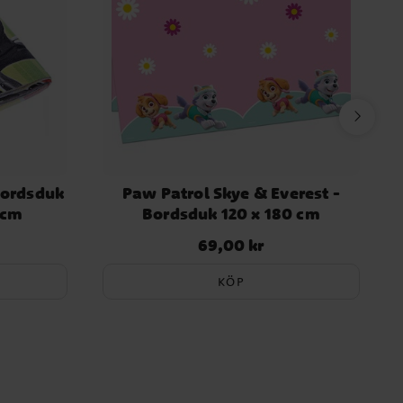
Bordsduk
Paw Patrol Skye & Everest -
 cm
Bordsduk 120 x 180 cm
69,00 kr
Pris
:
69,00 kr
KÖP