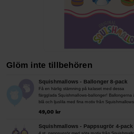
Glöm inte tillbehören
Squishmallows - Ballonger 8-pack
Få en härlig stämning på kalaset med dessa
färgglada Squishmallows-ballonger! Ballongerna ä
blå och ljuslila med fina motiv från Squishmallows
perfekt dekoration som gör barnkalaset extra festl
Pris
:
49,00 kr
49,00 kr
Ballongerna blir ca 30 cm i diameter när dom är
uppblåsta och går att fylla med luft och helium. 
Squishmallows - Pappsugrör 4-pack
du blåser upp med luft rekommenderar vi att du
4 st. pappsugrör med söta motiv från Squishmall