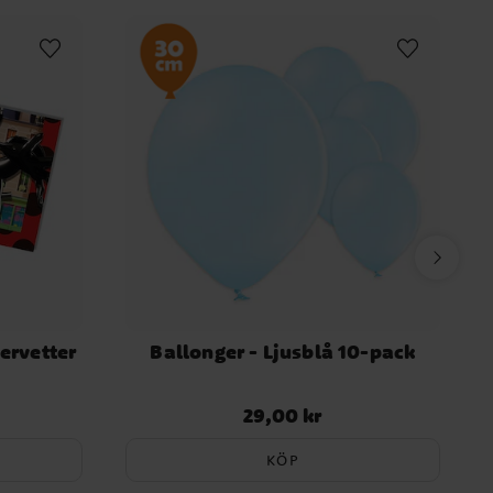
ervetter
Ballonger - Ljusblå 10-pack
29,00 kr
Pris
:
29,00 kr
KÖP