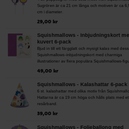
använder en ballongpump.
Sugrören är ca 21 cm långa och motiven är ca 6,
cm i diameter.
Pris
:
29,00 kr
29,00 kr
Squishmallows - Inbjudningskort m
kuvert 6-pack
Bjud in till ett färgglatt och mysigt kalas med des
Squishmallows-inbjudningskort med charmiga
illustrationer av flera populära Squishmallows-figu
Perfekta för barn som älskar de mjuka och söta
Pris
:
49,00 kr
49,00 kr
karaktärerna. I förpackningen ingår även sex lila
kuvert. ✔️ 6 inbjudningskort ✔️ 6 lila kuvert ✔️ Per
Squishmallows - Kalashattar 6-pack
för Squishmallows-tema
6 st. kalashattar med olika motiv från Squishmall
Hattarna är ca 19 cm höga och hålls plats med et
resårband.
Pris
:
39,00 kr
39,00 kr
Squishmallows - Folieballong med